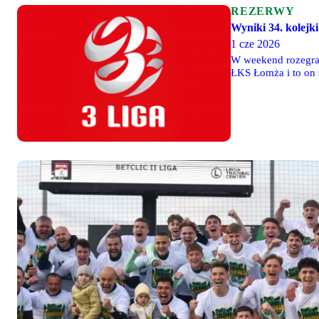
REZERWY
Wyniki 34. kolejki 
1 cze 2026
W weekend rozegrano
ŁKS Łomża i to on 