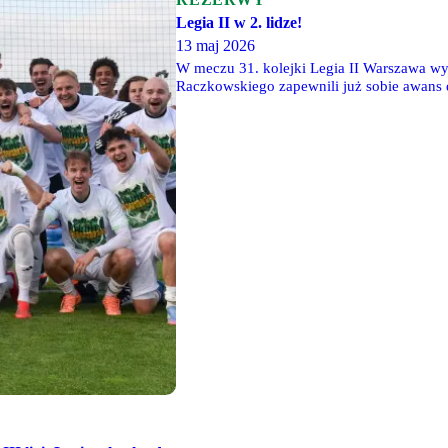
Legia II w 2. lidze!
13 maj 2026
W meczu 31. kolejki Legia II Warszawa w
Raczkowskiego zapewnili już sobie awans d
grać w LTC, ale niezbędna będzie rozbudo