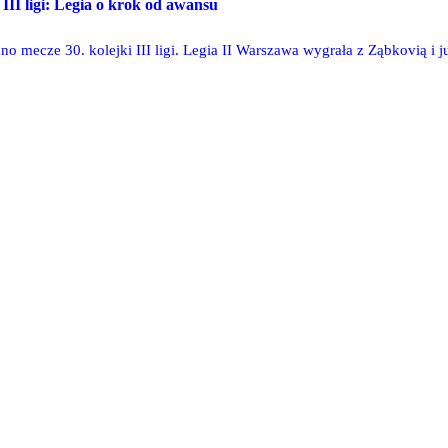
 III ligi: Legia o krok od awansu
o mecze 30. kolejki III ligi. Legia II Warszawa wygrała z Ząbkovią i