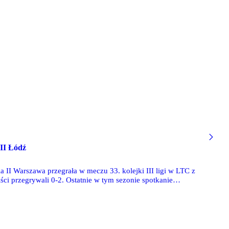
 II Łódź
 II Warszawa przegrała w meczu 33. kolejki III ligi w LTC z
ci przegrywali 0-2. Ostatnie w tym sezonie spotkanie
dzie ze Zniczem Biała Piska.