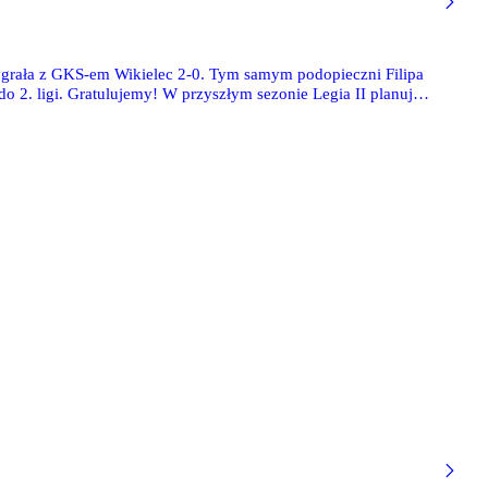
ygrała z GKS-em Wikielec 2-0. Tym samym podopieczni Filipa
o 2. ligi. Gratulujemy! W przyszłym sezonie Legia II planuje
wa trybun.