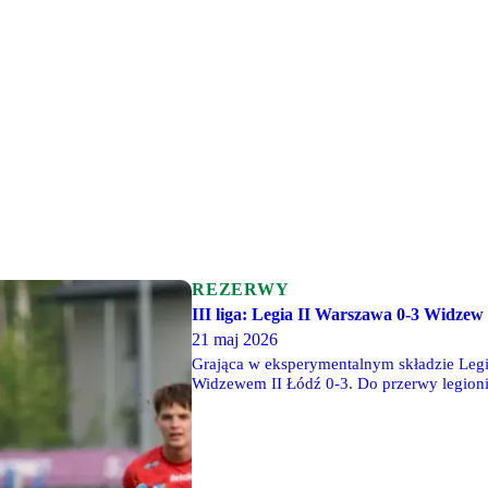
REZERWY
III liga: Legia II Warszawa 0-3 Widzew
21 maj 2026
Grająca w eksperymentalnym składzie Legia
Widzewem II Łódź 0-3. Do przerwy legioniś
rozegrają 30 maja o godzinie 17, na wyjeź