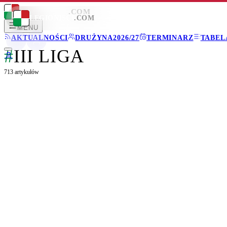
LEGIONISCI
.COM
LEGIONISCI
.COM
MENU
AKTUALNOŚCI
DRUŻYNA
2026/27
TERMINARZ
TABEL
#
III LIGA
713
artykułów