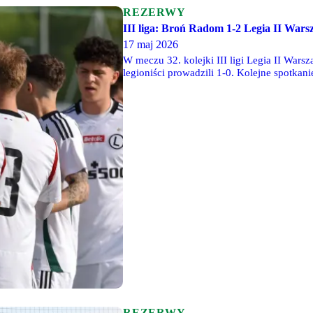
REZERWY
III liga: Broń Radom 1-2 Legia II War
17 maj 2026
W meczu 32. kolejki III ligi Legia II War
legioniści prowadzili 1-0. Kolejne spotka
REZERWY