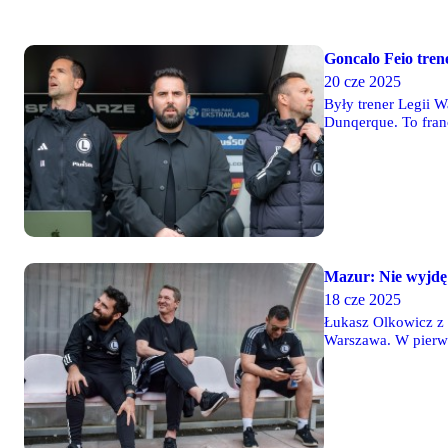
Goncalo Feio tren
20 cze 2025
Były trener Legii 
Dunqerque. To fran
także po sezonie od
Mazur: Nie wyjdę 
18 cze 2025
Łukasz Olkowicz z
Warszawa. W pierws
poszczególnymi oso