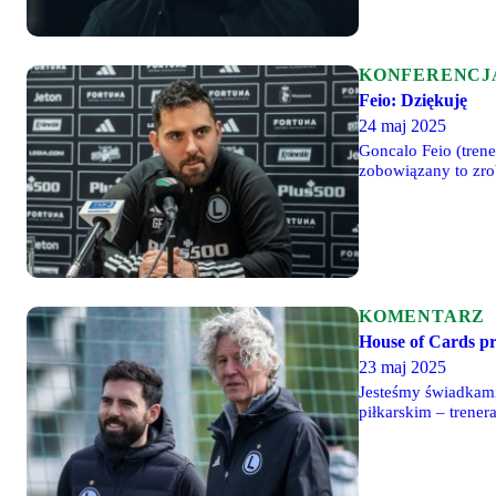
KONFERENCJ
Feio: Dziękuję
24 maj 2025
Goncalo Feio (tren
zobowiązany to zrob
KOMENTARZ
House of Cards p
23 maj 2025
Jesteśmy świadkami
piłkarskim – trener
łatwe. Powód? Część
jakiej znalazł się s