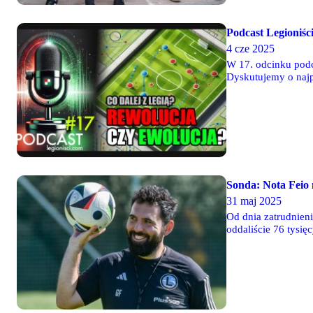
Podcast Legioniści
4 cze 2025
W 17. odcinku podc
Dyskutujemy o najpi
Kamil Dumała i Mik
Sonda: Nota Feio 
31 maj 2025
Od dnia zatrudnieni
oddaliście 76 tysię
Średnia zakończone