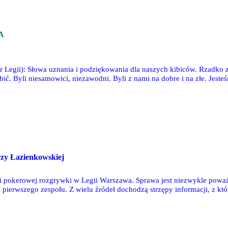
A
er Legii): Słowa uznania i podziękowania dla naszych kibiców. Rzadko
ić. Byli niesamowici, niezawodni. Byli z nami na dobre i na złe. Jest
rzy Łazienkowskiej
 pokerowej rozgrywki w Legii Warszawa. Sprawa jest niezwykle powa
a pierwszego zespołu. Z wielu źródeł dochodzą strzępy informacji, z któ
 publikacji inspirowana jest bezpośrednio przez zarząd, część – przez 
tołeczny klub.