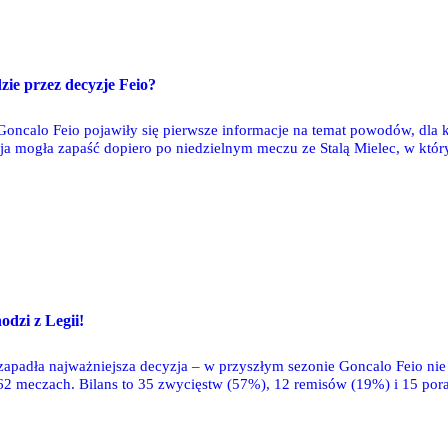
zie przez decyzje Feio?
Goncalo Feio pojawiły się pierwsze informacje na temat powodów, dla k
zja mogła zapaść dopiero po niedzielnym meczu ze Stalą Mielec, w któr
klubu Dariusz Mioduski. Dlaczego?
odzi z Legii!
apadła najważniejsza decyzja – w przyszłym sezonie Goncalo Feio nie b
62 meczach. Bilans to 35 zwycięstw (57%), 12 remisów (19%) i 15 pora
zyli 1,98 strzelonego gola na mecz i 1,16 straconego.