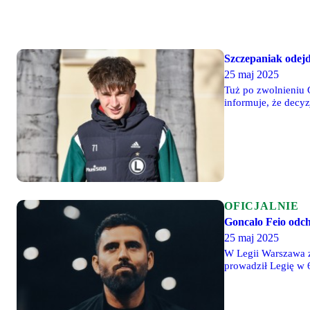
Szczepaniak odejd
25 maj 2025
Tuż po zwolnieniu 
informuje, że decy
wściec właściciel 
OFICJALNIE
Goncalo Feio odch
25 maj 2025
W Legii Warszawa z
prowadził Legię w 
bramek to 123-72, c