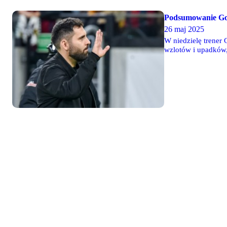
Podsumowanie Gon
26 maj 2025
W niedzielę trener 
wzlotów i upadków,
główny cel, jakim 