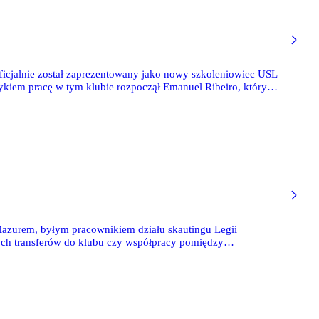
oficjalnie został zaprezentowany jako nowy szkoleniowiec USL
zykiem pracę w tym klubie rozpoczął Emanuel Ribeiro, który
azurem, byłym pracownikiem działu skautingu Legii
ch transferów do klubu czy współpracy pomiędzy
 Mozyrką.