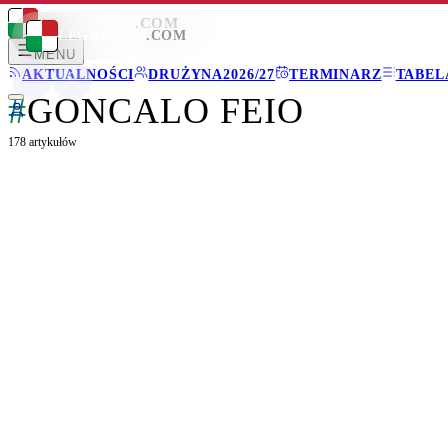
LEGIONISCI
.COM
LEGIONISCI
.COM
MENU
AKTUALNOŚCI
DRUŻYNA
2026/27
TERMINARZ
TABEL
#
GONCALO FEIO
178
artykułów