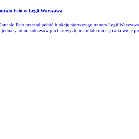
calo Feio w Legii Warszawa
Goncalo Feio przestał pełnić funkcję pierwszego trenera Legii Warszawa
 jednak, mimo sukcesów pucharowych, nie udało mu się całkowicie po
było mistrzostwo Polski. Podsumujmy, jak wyglądał czas 35-latka w wa