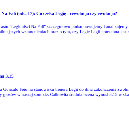
 Na Fali (odc. 17): Co czeka Legię - rewolucja czy ewolucja?
astu "Legioniści Na Fali" szczegółowo podsumowujemy i analizujemy m
lniejszych wzmocnieniach oraz o tym, czy Legię Legii potrzebna jest 
ołaj Ciura.
na 3.15
a Goncalo Feio na stanowisku trenera Legii do dnia zakończenia zwolni
cy głosów w naszej sondzie. Całkowita średnia ocena wynosi 3,15 w skal
go sezonu to 3,18. Poniżej prezentujemy szczegółową analizę