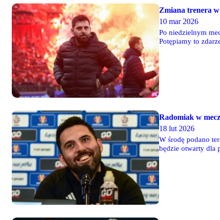
Zmiana trenera w
10 mar 2026
Po niedzielnym mec
Potępiamy to zdarz
następcą został dot
Radomiak w meczu
18 lut 2026
W środę podano ter
będzie otwarty dla 