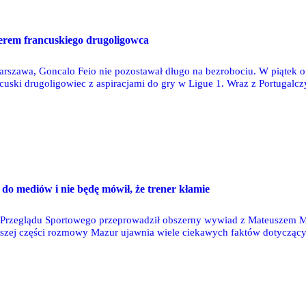
erem francuskiego drugoligowca
Warszawa, Goncalo Feio nie pozostawał długo na bezrobociu. W piątek 
cuski drugoligowiec z aspiracjami do gry w Ligue 1. Wraz z Portugalc
szedł z Legii Warszawa.
do mediów i nie będę mówił, że trener kłamie
 Przeglądu Sportowego przeprowadził obszerny wywiad z Mateuszem M
zej części rozmowy Mazur ujawnia wiele ciekawych faktów dotyczący
bami w Legii, a także konfliktu pomiędzy Goncalo Feio i Radosławem