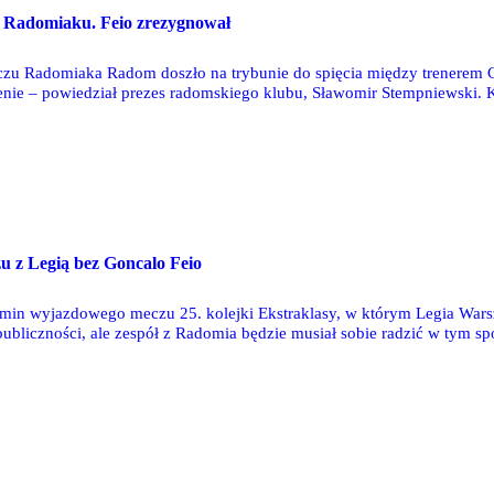
 Radomiaku. Feio zrezygnował
zu Radomiaka Radom doszło na trybunie do spięcia między trenerem 
enie – powiedział prezes radomskiego klubu, Sławomir Stempniewski. 
ychczasowy asystent.
 z Legią bez Goncalo Feio
min wyjazdowego meczu 25. kolejki Ekstraklasy, w którym Legia Wars
publiczności, ale zespół z Radomia będzie musiał sobie radzić w tym s