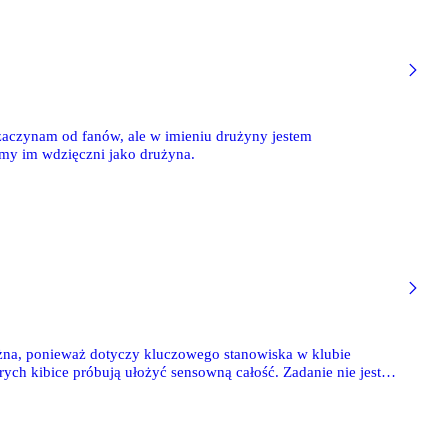
 zaczynam od fanów, ale w imieniu drużyny jestem
eśmy im wdzięczni jako drużyna.
żna, ponieważ dotyczy kluczowego stanowiska w klubie
rych kibice próbują ułożyć sensowną całość. Zadanie nie jest
obóz trenera. W poniższym tekście przyjrzymy się sytuacji, w