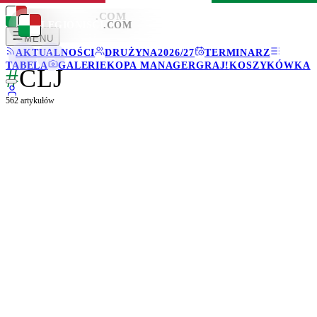
LEGIONISCI
.COM
LEGIONISCI
.COM
MENU
AKTUALNOŚCI
DRUŻYNA
2026/27
TERMINARZ
TABELA
GALERIE
KOPA MANAGER
GRAJ!
KOSZYKÓWKA
#
CLJ
562
artykułów