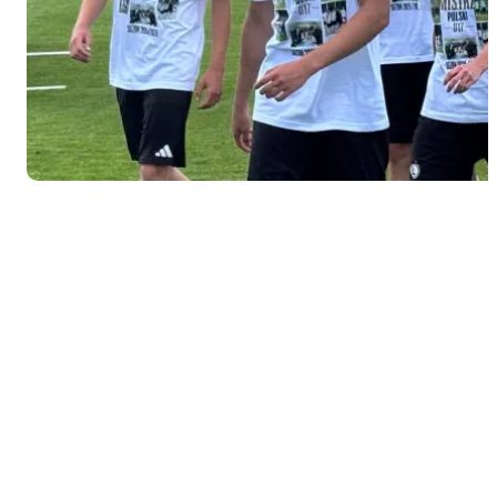
na
spotkanie z
Jagiellonią.