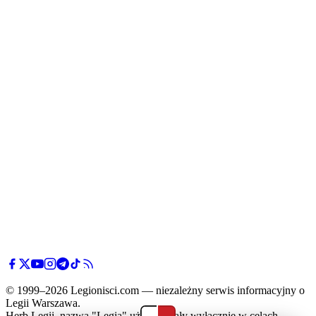
Mazovię
Mińsk
Mazowiecki
© 1999–2026 Legionisci.com — niezależny serwis informacyjny o
Legii Warszawa.
Herb Legii, nazwa "Legia" użyte zostały wyłącznie w celach