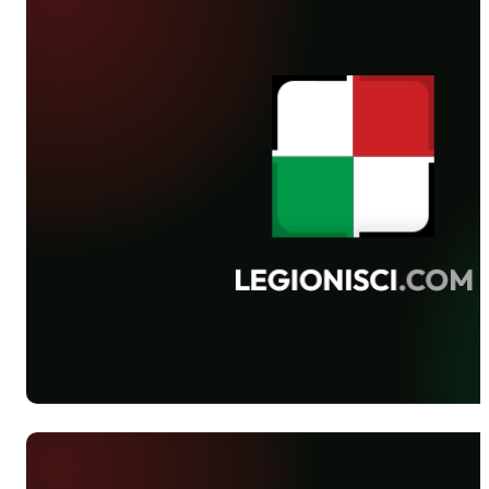
Ligi
Juniorów.
Legioniści
ponieśli
dwie
porażki w
wyjazdowych
spotkaniach
- z Gieksą
Karowice
1-10 oraz
JKH GKS-
em
Jastrzębie
0-8.