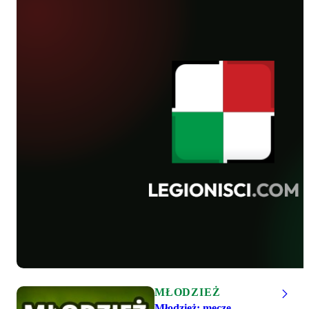
MŁODZIEŻ
Młodzież: mecze