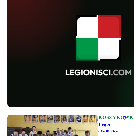
KOSZYKÓWK
Legia
awansowała