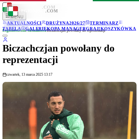
LEGIONISCI
.COM
LEGIONISCI
.COM
MENU
AKTUALNOŚCI
DRUŻYNA
2026/27
TERMINARZ
TABELA
GALERIE
KOPA MANAGER
GRAJ!
KOSZYKÓWKA
Legionisci.com
/
Aktualności
/
Biczachczjan powołany do reprezentacji
Biczachczjan powołany do
reprezentacji
czwartek, 13 marca 2025 13:17