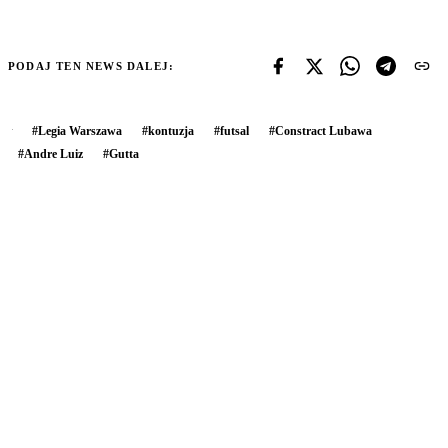
PODAJ TEN NEWS DALEJ:
#
Legia Warszawa
#
kontuzja
#
futsal
#
Constract Lubawa
#
Andre Luiz
#
Gutta