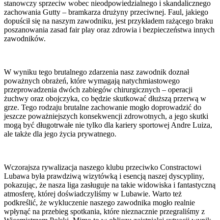
stanowczy sprzeciw wobec nieodpowiedzialnego i skandalicznego
zachowania Gutty – bramkarza drużyny przeciwnej. Faul, jakiego
dopuścił się na naszym zawodniku, jest przykładem rażącego braku
poszanowania zasad fair play oraz zdrowia i bezpieczeństwa innych
zawodników.
W wyniku tego brutalnego zdarzenia nasz zawodnik doznał
poważnych obrażeń, które wymagają natychmiastowego
przeprowadzenia dwóch zabiegów chirurgicznych – operacji
żuchwy oraz obojczyka, co będzie skutkować dłuższą przerwą w
grze. Tego rodzaju brutalne zachowanie mogło doprowadzić do
jeszcze poważniejszych konsekwencji zdrowotnych, a jego skutki
mogą być długotrwałe nie tylko dla kariery sportowej Andre Luiza,
ale także dla jego życia prywatnego.
Wczorajsza rywalizacja naszego klubu przeciwko Constractowi
Lubawa była prawdziwą wizytówką i esencją naszej dyscypliny,
pokazując, że nasza liga zasługuje na takie widowiska i fantastyczną
atmosferę, której doświadczyliśmy w Lubawie. Warto też
podkreślić, że wykluczenie naszego zawodnika mogło realnie
wpłynąć na przebieg spotkania, które nieznacznie przegraliśmy z