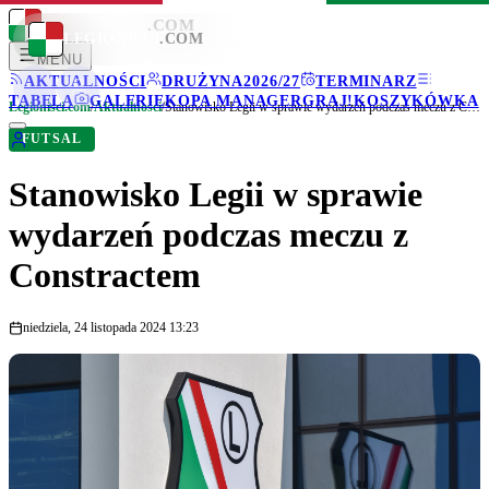
LEGIONISCI
.COM
LEGIONISCI
.COM
MENU
AKTUALNOŚCI
DRUŻYNA
2026/27
TERMINARZ
TABELA
GALERIE
KOPA MANAGER
GRAJ!
KOSZYKÓWKA
Legionisci.com
/
Aktualności
/
Stanowisko Legii w sprawie wydarzeń podczas meczu z Constractem
FUTSAL
Stanowisko Legii w sprawie
wydarzeń podczas meczu z
Constractem
niedziela, 24 listopada 2024 13:23