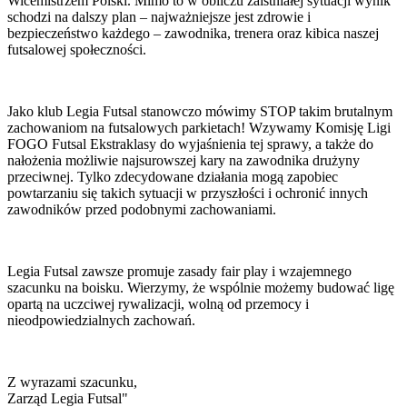
Wicemistrzem Polski. Mimo to w obliczu zaistniałej sytuacji wynik
schodzi na dalszy plan – najważniejsze jest zdrowie i
bezpieczeństwo każdego – zawodnika, trenera oraz kibica naszej
futsalowej społeczności.
Jako klub Legia Futsal stanowczo mówimy STOP takim brutalnym
zachowaniom na futsalowych parkietach! Wzywamy Komisję Ligi
FOGO Futsal Ekstraklasy do wyjaśnienia tej sprawy, a także do
nałożenia możliwie najsurowszej kary na zawodnika drużyny
przeciwnej. Tylko zdecydowane działania mogą zapobiec
powtarzaniu się takich sytuacji w przyszłości i ochronić innych
zawodników przed podobnymi zachowaniami.
Legia Futsal zawsze promuje zasady fair play i wzajemnego
szacunku na boisku. Wierzymy, że wspólnie możemy budować ligę
opartą na uczciwej rywalizacji, wolną od przemocy i
nieodpowiedzialnych zachowań.
Z wyrazami szacunku,
Zarząd Legia Futsal"