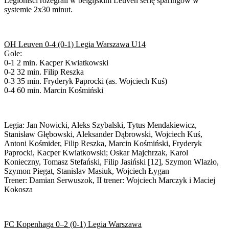
Legioniści rozegrali w belgijskim Leuven serię sparingów w
systemie 2x30 minut.
OH Leuven 0-4 (0-1) Legia Warszawa U14
Gole:
0-1 2 min. Kacper Kwiatkowski
0-2 32 min. Filip Reszka
0-3 35 min. Fryderyk Paprocki (as. Wojciech Kuś)
0-4 60 min. Marcin Kośmiński
Legia: Jan Nowicki, Aleks Szybalski, Tytus Mendakiewicz,
Stanisław Głębowski, Aleksander Dąbrowski, Wojciech Kuś,
Antoni Kośmider, Filip Reszka, Marcin Kośmiński, Fryderyk
Paprocki, Kacper Kwiatkowski; Oskar Majchrzak, Karol
Konieczny, Tomasz Stefański, Filip Jasiński [12], Szymon Wlazło,
Szymon Piegat, Stanislav Masiuk, Wojciech Łygan
Trener: Damian Serwuszok, II trener: Wojciech Marczyk i Maciej
Kokosza
FC Kopenhaga 0–2 (0-1) Legia Warszawa