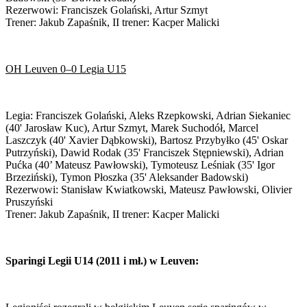
Rezerwowi: Franciszek Golański, Artur Szmyt
Trener: Jakub Zapaśnik, II trener: Kacper Malicki
OH Leuven 0–0 Legia U15
Legia: Franciszek Golański, Aleks Rzepkowski, Adrian Siekaniec
(40' Jarosław Kuc), Artur Szmyt, Marek Suchodół, Marcel
Laszczyk (40' Xavier Dąbkowski), Bartosz Przybyłko (45' Oskar
Putrzyński), Dawid Rodak (35' Franciszek Stępniewski), Adrian
Pućka (40’ Mateusz Pawłowski), Tymoteusz Leśniak (35' Igor
Brzeziński), Tymon Płoszka (35' Aleksander Badowski)
Rezerwowi: Stanisław Kwiatkowski, Mateusz Pawłowski, Olivier
Pruszyński
Trener: Jakub Zapaśnik, II trener: Kacper Malicki
Sparingi Legii U14 (2011 i mł.) w Leuven: