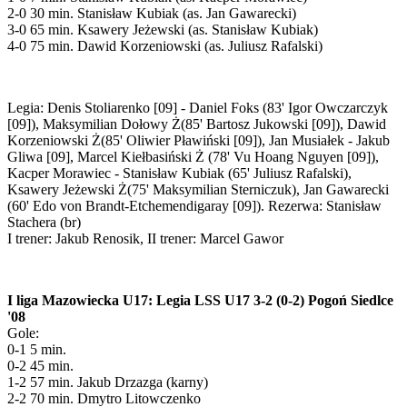
2-0 30 min. Stanisław Kubiak (as. Jan Gawarecki)
3-0 65 min. Ksawery Jeżewski (as. Stanisław Kubiak)
4-0 75 min. Dawid Korzeniowski (as. Juliusz Rafalski)
Legia: Denis Stoliarenko [09] - Daniel Foks (83' Igor Owczarczyk
[09]), Maksymilian Dołowy Ż(85' Bartosz Jukowski [09]), Dawid
Korzeniowski Ż(85' Oliwier Pławiński [09]), Jan Musiałek - Jakub
Gliwa [09], Marcel Kiełbasiński Ż (78' Vu Hoang Nguyen [09]),
Kacper Morawiec - Stanisław Kubiak (65' Juliusz Rafalski),
Ksawery Jeżewski Ż(75' Maksymilian Sterniczuk), Jan Gawarecki
(60' Edo von Brandt-Etchemendigaray [09]). Rezerwa: Stanisław
Stachera (br)
I trener: Jakub Renosik, II trener: Marcel Gawor
I liga Mazowiecka U17: Legia LSS U17 3-2 (0-2) Pogoń Siedlce
'08
Gole:
0-1 5 min.
0-2 45 min.
1-2 57 min. Jakub Drzazga (karny)
2-2 70 min. Dmytro Litowczenko