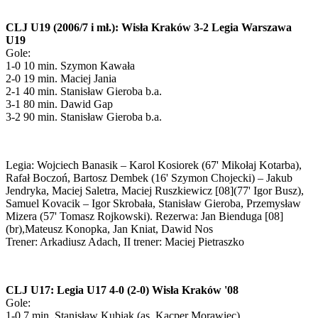
CLJ U19 (2006/7 i mł.): Wisła Kraków 3-2 Legia Warszawa
U19
Gole:
1-0 10 min. Szymon Kawała
2-0 19 min. Maciej Jania
2-1 40 min. Stanisław Gieroba b.a.
3-1 80 min. Dawid Gap
3-2 90 min. Stanisław Gieroba b.a.
Legia: Wojciech Banasik – Karol Kosiorek (67' Mikołaj Kotarba),
Rafał Boczoń, Bartosz Dembek (16' Szymon Chojecki) – Jakub
Jendryka, Maciej Saletra, Maciej Ruszkiewicz [08](77' Igor Busz),
Samuel Kovacik – Igor Skrobała, Stanisław Gieroba, Przemysław
Mizera (57' Tomasz Rojkowski). Rezerwa: Jan Bienduga [08]
(br),Mateusz Konopka, Jan Kniat, Dawid Nos
Trener: Arkadiusz Adach, II trener: Maciej Pietraszko
CLJ U17: Legia U17 4-0 (2-0) Wisła Kraków '08
Gole:
1-0 7 min. Stanisław Kubiak (as. Kacper Morawiec)