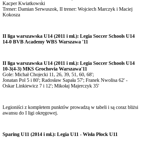
Kacper Kwiatkowski
Trener: Damian Serwuszok, II trener: Wojciech Marczyk i Maciej
Kokosza
II liga warszawska U14 (2011 i mł.): Legia Soccer Schools U14
14-0 BVB Academy WBS Warszawa '11
II liga warszawska U14 (2011 i mł.): Legia Soccer Schools U14
10-3(4-3) MKS Grochovia Warszawa'11
Gole: Michał Chojecki 11, 26, 39, 51, 60, 68';
Jonatan Pol 5 i 80'; Radosław Sapała 57'; Franek Nwolisa 62' -
Oskar Linkiewicz 7 i 12'; Mikołaj Majerczyk 35'
Legioniści z kompletem punktów prowadzą w tabeli i są coraz bliżsi
awansu do I ligi okręgowej.
Sparing U11 (2014 i mł.): Legia U11 - Wisła Płock U11