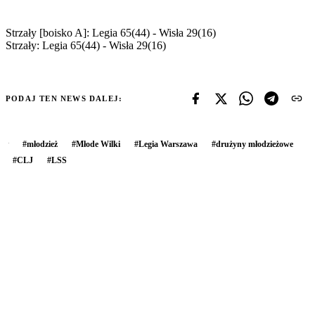
Strzały [boisko A]: Legia 65(44) - Wisła 29(16)
Strzały: Legia 65(44) - Wisła 29(16)
PODAJ TEN NEWS DALEJ:
#
młodzież
#
Młode Wilki
#
Legia Warszawa
#
drużyny młodzieżowe
#
CLJ
#
LSS