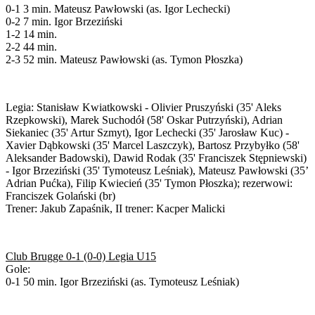
0-1 3 min. Mateusz Pawłowski (as. Igor Lechecki)
0-2 7 min. Igor Brzeziński
1-2 14 min.
2-2 44 min.
2-3 52 min. Mateusz Pawłowski (as. Tymon Płoszka)
Legia: Stanisław Kwiatkowski - Olivier Pruszyński (35' Aleks
Rzepkowski), Marek Suchodół (58' Oskar Putrzyński), Adrian
Siekaniec (35' Artur Szmyt), Igor Lechecki (35' Jarosław Kuc) -
Xavier Dąbkowski (35' Marcel Laszczyk), Bartosz Przybyłko (58'
Aleksander Badowski), Dawid Rodak (35' Franciszek Stępniewski)
- Igor Brzeziński (35' Tymoteusz Leśniak), Mateusz Pawłowski (35’
Adrian Pućka), Filip Kwiecień (35' Tymon Płoszka); rezerwowi:
Franciszek Golański (br)
Trener: Jakub Zapaśnik, II trener: Kacper Malicki
Club Brugge 0-1 (0-0) Legia U15
Gole:
0-1 50 min. Igor Brzeziński (as. Tymoteusz Leśniak)