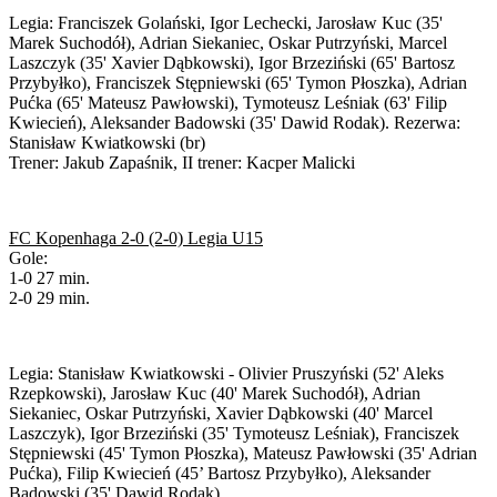
Legia: Franciszek Golański, Igor Lechecki, Jarosław Kuc (35'
Marek Suchodół), Adrian Siekaniec, Oskar Putrzyński, Marcel
Laszczyk (35' Xavier Dąbkowski), Igor Brzeziński (65' Bartosz
Przybyłko), Franciszek Stępniewski (65' Tymon Płoszka), Adrian
Pućka (65' Mateusz Pawłowski), Tymoteusz Leśniak (63' Filip
Kwiecień), Aleksander Badowski (35' Dawid Rodak). Rezerwa:
Stanisław Kwiatkowski (br)
Trener: Jakub Zapaśnik, II trener: Kacper Malicki
FC Kopenhaga 2-0 (2-0) Legia U15
Gole:
1-0 27 min.
2-0 29 min.
Legia: Stanisław Kwiatkowski - Olivier Pruszyński (52' Aleks
Rzepkowski), Jarosław Kuc (40' Marek Suchodół), Adrian
Siekaniec, Oskar Putrzyński, Xavier Dąbkowski (40' Marcel
Laszczyk), Igor Brzeziński (35' Tymoteusz Leśniak), Franciszek
Stępniewski (45' Tymon Płoszka), Mateusz Pawłowski (35' Adrian
Pućka), Filip Kwiecień (45’ Bartosz Przybyłko), Aleksander
Badowski (35' Dawid Rodak)