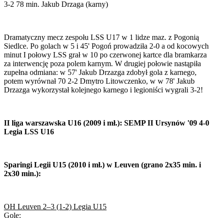
3-2 78 min. Jakub Drzaga (karny)
Dramatyczny mecz zespołu LSS U17 w 1 lidze maz. z Pogonią
Siedlce. Po golach w 5 i 45' Pogoń prowadziła 2-0 a od kocowych
minut I połowy LSS grał w 10 po czerwonej kartce dla bramkarza
za interwencję poza polem karnym. W drugiej połowie nastąpiła
zupełna odmiana: w 57' Jakub Drzazga zdobył gola z karnego,
potem wyrównał 70 2-2 Dmytro Litowczenko, w w 78' Jakub
Drzazga wykorzystał kolejnego karnego i legioniści wygrali 3-2!
II liga warszawska U16 (2009 i mł.): SEMP II Ursynów '09 4-0
Legia LSS U16
Sparingi Legii U15 (2010 i mł.) w Leuven (grano 2x35 min. i
2x30 min.):
OH Leuven 2–3 (1-2) Legia U15
Gole: