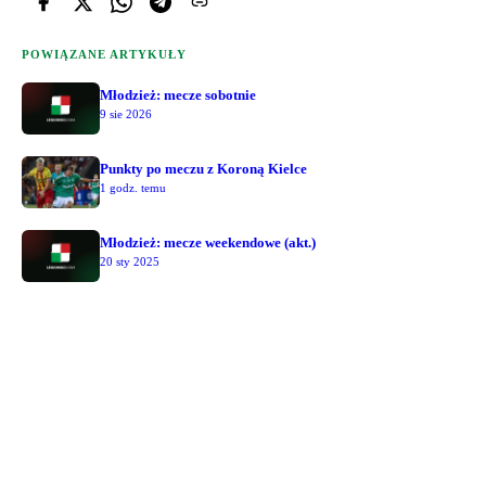
POWIĄZANE ARTYKUŁY
Młodzież: mecze sobotnie
9 sie 2026
Punkty po meczu z Koroną Kielce
1 godz. temu
Młodzież: mecze weekendowe (akt.)
20 sty 2025