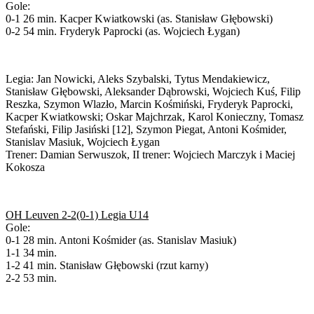
Gole:
0-1 26 min. Kacper Kwiatkowski (as. Stanisław Głębowski)
0-2 54 min. Fryderyk Paprocki (as. Wojciech Łygan)
Legia: Jan Nowicki, Aleks Szybalski, Tytus Mendakiewicz,
Stanisław Głębowski, Aleksander Dąbrowski, Wojciech Kuś, Filip
Reszka, Szymon Wlazło, Marcin Kośmiński, Fryderyk Paprocki,
Kacper Kwiatkowski; Oskar Majchrzak, Karol Konieczny, Tomasz
Stefański, Filip Jasiński [12], Szymon Piegat, Antoni Kośmider,
Stanislav Masiuk, Wojciech Łygan
Trener: Damian Serwuszok, II trener: Wojciech Marczyk i Maciej
Kokosza
OH Leuven 2-2(0-1) Legia U14
Gole:
0-1 28 min. Antoni Kośmider (as. Stanislav Masiuk)
1-1 34 min.
1-2 41 min. Stanisław Głębowski (rzut karny)
2-2 53 min.