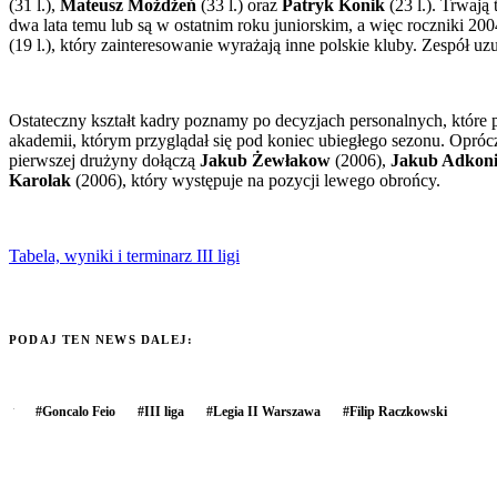
(31 l.),
Mateusz Możdżeń
(33 l.) oraz
Patryk Konik
(23 l.). Trwają
dwa lata temu lub są w ostatnim roku juniorskim, a więc roczniki 200
(19 l.), który zainteresowanie wyrażają inne polskie kluby. Zespół u
Ostateczny kształt kadry poznamy po decyzjach personalnych, które
akademii, którym przyglądał się pod koniec ubiegłego sezonu. Opró
pierwszej drużyny dołączą
Jakub Żewłakow
(2006),
Jakub Adkoni
Karolak
(2006), który występuje na pozycji lewego obrońcy.
Tabela, wyniki i terminarz III ligi
PODAJ TEN NEWS DALEJ:
#
Goncalo Feio
#
III liga
#
Legia II Warszawa
#
Filip Raczkowski