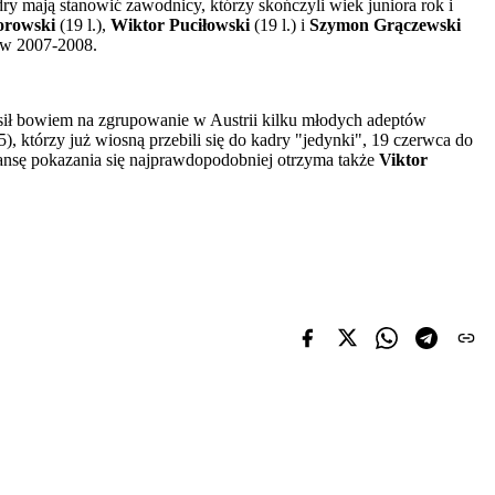
y mają stanowić zawodnicy, którzy skończyli wiek juniora rok i
orowski
(19 l.),
Wiktor Puciłowski
(19 l.) i
Szymon Grączewski
ków 2007-2008.
osił bowiem na zgrupowanie w Austrii kilku młodych adeptów
), którzy już wiosną przebili się do kadry "jedynki", 19 czerwca do
ansę pokazania się najprawdopodobniej otrzyma także
Viktor