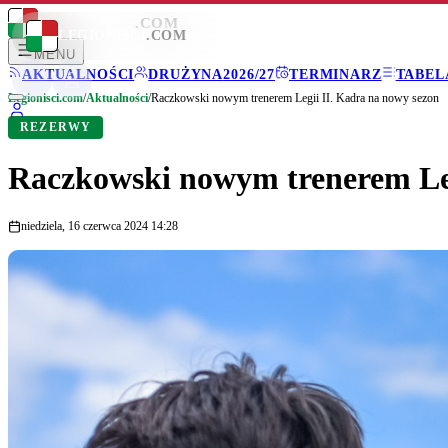
LEGIONISCI
.COM
LEGIONISCI
.COM
MENU
AKTUALNOŚCI
DRUŻYNA
2026/27
TERMINARZ
TABEL
Legionisci.com
/
Aktualności
/
Raczkowski nowym trenerem Legii II. Kadra na nowy sezon
REZERWY
Raczkowski nowym trenerem Leg
niedziela, 16 czerwca 2024 14:28