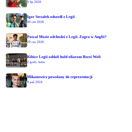
9 lip 2026
Igor Strzałek odszedł z Legii
30 cze 2026
Pascal Mozie odchodzi z Legii. Zagra w Anglii?
29 cze 2026
Kibice Legii oddali hołd ofiarom Rzezi Woli
2 godz. temu
Mikanowicz powołany do reprezentacji
9 paź 2024