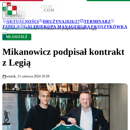
LEGIONISCI
.COM
LEGIONISCI
.COM
MENU
AKTUALNOŚCI
DRUŻYNA
2026/27
TERMINARZ
TABELA
GALERIE
KOPA MANAGER
GRAJ!
KOSZYKÓWKA
Legionisci.com
/
Aktualności
/
Mikanowicz podpisał kontrakt z Legią
MŁODZIEŻ
Mikanowicz podpisał kontrakt
z Legią
wtorek, 11 czerwca 2024 10:59