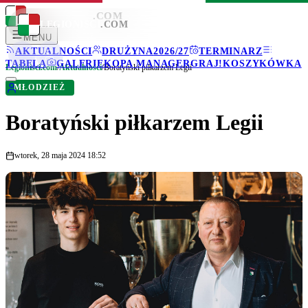
LEGIONISCI
.COM
LEGIONISCI
.COM
MENU
AKTUALNOŚCI
DRUŻYNA
2026/27
TERMINARZ
TABELA
GALERIE
KOPA MANAGER
GRAJ!
KOSZYKÓWKA
Legionisci.com
/
Aktualności
/
Boratyński piłkarzem Legii
MŁODZIEŻ
Boratyński piłkarzem Legii
wtorek, 28 maja 2024 18:52