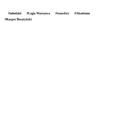
#
młodzież
#
Legia Warszawa
#
transfery
#
Akademia
#
Kacper Boratyński