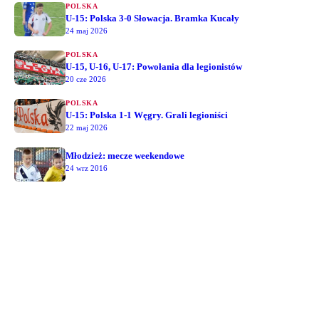
POLSKA
U-15: Polska 3-0 Słowacja. Bramka Kucały
24 maj 2026
POLSKA
U-15, U-16, U-17: Powołania dla legionistów
20 cze 2026
POLSKA
U-15: Polska 1-1 Węgry. Grali legioniści
22 maj 2026
Młodzież: mecze weekendowe
24 wrz 2016