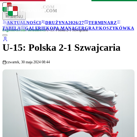
LEGIONISCI
.COM
LEGIONISCI
.COM
MENU
AKTUALNOŚCI
DRUŻYNA
2026/27
TERMINARZ
TABELA
GALERIE
KOPA MANAGER
GRAJ!
KOSZYKÓWKA
Legionisci.com
/
Aktualności
/
U-15: Polska 2-1 Szwajcaria
U-15: Polska 2-1 Szwajcaria
czwartek, 30 maja 2024 08:44