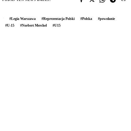
#
Legia Warszawa
#
Reprezentacja Polski
#
Polska
#
powołanie
#
U-15
#
Norbert Merchel
#
U15