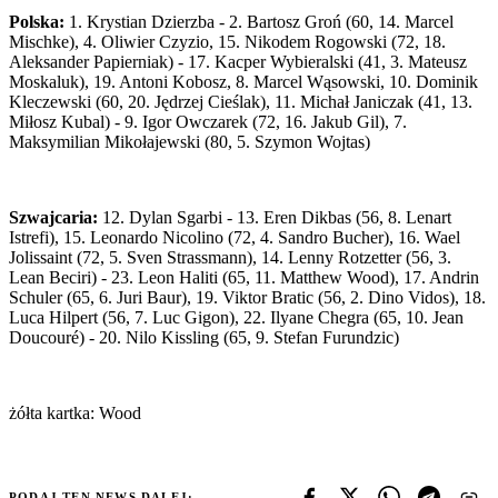
Polska:
1. Krystian Dzierzba - 2. Bartosz Groń (60, 14. Marcel
Mischke), 4. Oliwier Czyzio, 15. Nikodem Rogowski (72, 18.
Aleksander Papierniak) - 17. Kacper Wybieralski (41, 3. Mateusz
Moskaluk), 19. Antoni Kobosz, 8. Marcel Wąsowski, 10. Dominik
Kleczewski (60, 20. Jędrzej Cieślak), 11. Michał Janiczak (41, 13.
Miłosz Kubal) - 9. Igor Owczarek (72, 16. Jakub Gil), 7.
Maksymilian Mikołajewski (80, 5. Szymon Wojtas)
Szwajcaria:
12. Dylan Sgarbi - 13. Eren Dikbas (56, 8. Lenart
Istrefi), 15. Leonardo Nicolino (72, 4. Sandro Bucher), 16. Wael
Jolissaint (72, 5. Sven Strassmann), 14. Lenny Rotzetter (56, 3.
Lean Beciri) - 23. Leon Haliti (65, 11. Matthew Wood), 17. Andrin
Schuler (65, 6. Juri Baur), 19. Viktor Bratic (56, 2. Dino Vidos), 18.
Luca Hilpert (56, 7. Luc Gigon), 22. Ilyane Chegra (65, 10. Jean
Doucouré) - 20. Nilo Kissling (65, 9. Stefan Furundzic)
żółta kartka: Wood
PODAJ TEN NEWS DALEJ: