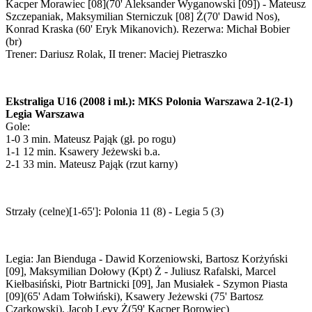
Kacper Morawiec [08](70' Aleksander Wyganowski [09]) - Mateusz
Szczepaniak, Maksymilian Sterniczuk [08] Ż(70' Dawid Nos),
Konrad Kraska (60' Eryk Mikanovich). Rezerwa: Michał Bobier
(br)
Trener: Dariusz Rolak, II trener: Maciej Pietraszko
Ekstraliga U16 (2008 i mł.): MKS Polonia Warszawa 2-1(2-1)
Legia Warszawa
Gole:
1-0 3 min. Mateusz Pająk (gł. po rogu)
1-1 12 min. Ksawery Jeżewski b.a.
2-1 33 min. Mateusz Pająk (rzut karny)
Strzały (celne)[1-65']: Polonia 11 (8) - Legia 5 (3)
Legia: Jan Bienduga - Dawid Korzeniowski, Bartosz Korżyński
[09], Maksymilian Dołowy (Kpt) Ż - Juliusz Rafalski, Marcel
Kiełbasiński, Piotr Bartnicki [09], Jan Musiałek - Szymon Piasta
[09](65' Adam Tołwiński), Ksawery Jeżewski (75' Bartosz
Czarkowski), Jacob Levy Ż(59' Kacper Borowiec)