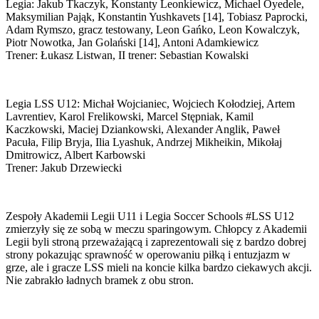
Legia: Jakub Tkaczyk, Konstanty Leonkiewicz, Michael Oyedele,
Maksymilian Pająk, Konstantin Yushkavets [14], Tobiasz Paprocki,
Adam Rymszo, gracz testowany, Leon Gańko, Leon Kowalczyk,
Piotr Nowotka, Jan Golański [14], Antoni Adamkiewicz
Trener: Łukasz Listwan, II trener: Sebastian Kowalski
Legia LSS U12: Michał Wojcianiec, Wojciech Kołodziej, Artem
Lavrentiev, Karol Frelikowski, Marcel Stępniak, Kamil
Kaczkowski, Maciej Dziankowski, Alexander Anglik, Paweł
Pacuła, Filip Bryja, Ilia Lyashuk, Andrzej Mikheikin, Mikołaj
Dmitrowicz, Albert Karbowski
Trener: Jakub Drzewiecki
Zespoły Akademii Legii U11 i Legia Soccer Schools #LSS U12
zmierzyły się ze sobą w meczu sparingowym. Chłopcy z Akademii
Legii byli stroną przeważającą i zaprezentowali się z bardzo dobrej
strony pokazując sprawność w operowaniu piłką i entuzjazm w
grze, ale i gracze LSS mieli na koncie kilka bardzo ciekawych akcji.
Nie zabrakło ładnych bramek z obu stron.