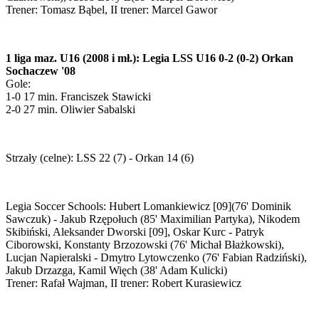
Trener: Tomasz Bąbel, II trener: Marcel Gawor
1 liga maz. U16 (2008 i mł.): Legia LSS U16 0-2 (0-2) Orkan
Sochaczew '08
Gole:
1-0 17 min. Franciszek Stawicki
2-0 27 min. Oliwier Sabalski
Strzały (celne): LSS 22 (7) - Orkan 14 (6)
Legia Soccer Schools: Hubert Lomankiewicz [09](76' Dominik
Sawczuk) - Jakub Rzępołuch (85' Maximilian Partyka), Nikodem
Skibiński, Aleksander Dworski [09], Oskar Kurc - Patryk
Ciborowski, Konstanty Brzozowski (76' Michał Błażkowski),
Lucjan Napieralski - Dmytro Lytowczenko (76' Fabian Radziński),
Jakub Drzazga, Kamil Więch (38' Adam Kulicki)
Trener: Rafał Wajman, II trener: Robert Kurasiewicz