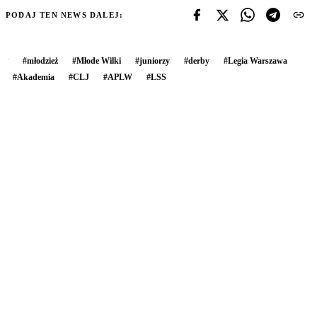
PODAJ TEN NEWS DALEJ:
#
młodzież
#
Młode Wilki
#
juniorzy
#
derby
#
Legia Warszawa
#
Akademia
#
CLJ
#
APLW
#
LSS