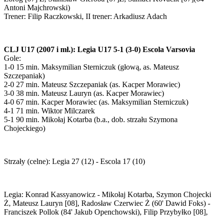
Antoni Majchrowski)
Trener: Filip Raczkowski, II trener: Arkadiusz Adach
CLJ U17 (2007 i mł.): Legia U17 5-1 (3-0) Escola Varsovia
Gole:
1-0 15 min. Maksymilian Sterniczuk (głową, as. Mateusz
Szczepaniak)
2-0 27 min. Mateusz Szczepaniak (as. Kacper Morawiec)
3-0 38 min. Mateusz Lauryn (as. Kacper Morawiec)
4-0 67 min. Kacper Morawiec (as. Maksymilian Sterniczuk)
4-1 71 min. Wiktor Milczarek
5-1 90 min. Mikołaj Kotarba (b.a., dob. strzału Szymona
Chojeckiego)
Strzały (celne): Legia 27 (12) - Escola 17 (10)
Legia: Konrad Kassyanowicz - Mikołaj Kotarba, Szymon Chojecki
Ż, Mateusz Lauryn [08], Radosław Czerwiec Ż (60' Dawid Foks) -
Franciszek Pollok (84' Jakub Openchowski), Filip Przybyłko [08],