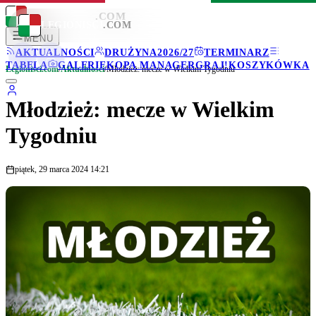
LEGIONISCI
.COM
LEGIONISCI
.COM
MENU
AKTUALNOŚCI
DRUŻYNA
2026/27
TERMINARZ
TABELA
GALERIE
KOPA MANAGER
GRAJ!
KOSZYKÓWKA
Legionisci.com
/
Aktualności
/
Młodzież: mecze w Wielkim Tygodniu
Młodzież: mecze w Wielkim
Tygodniu
piątek, 29 marca 2024 14:21