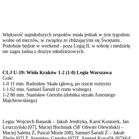
Większość najmłodszych zespołów miała jednak w tym tygodniu
wolne od meczów, w związku ze zbliżającymi się Świętami.
Podobnie będzie w weekend - poza Legią II, w sobotę i niedzielę
nie zagra żadna z drużyn młodzieżowych.
CLJ U-19: Wisła Kraków 1-2 (1-0) Legia Warszawa
Gole:
1-0 11 min. Radosław Skała (głową, po rzucie rożnym)
1-1 62 min. Samuel Šarudi (z rzutu wolnego)
1-2 80 min. Stanisław Gieroba (dobitka strzału Antoniego
Majchrowskiego)
Legia: Wojciech Banasik – Jakub Jendryka, Karol Kosiorek, Jan
Leszczyński [07], Maciej Bochniak (58' Oliwier Olewiński) –
Maciej Saletra Ż, Pascal Mozie [08], Samuel Šarudi Ż – Jakub
Zbróg [07] Ż, Stanisław Gieroba [07]Ż, Samuel Kovačik [07](64'