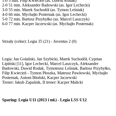
1-0 3 min. Filip Kwiecień (as. Dawid Rodak)
2-0 51 min. Aleksander Badowski (as. Igor Lechecki)
3-0 55 min. Marek Suchodół (as. Tymon Leśniak)
4-0 66 min. Mychajło Posternak (as. Igor Lechecki)
5-0 72 min. Bartosz Przybyłko (as. Marcel Laszczyk)
6-0 77 min. Kacper Jaczewski (as. Mychajło Posternak)
Strzały (celne): Legia 35 (21) - Juventus 2 (0)
Legia: Jan Golański, Jan Szybicki, Marek Suchodół, Cyprian
Lipiński [11], Igor Lechecki, Marcel Laszczyk, Aleksander
Badowski, Dawid Rodak, Tymoteusz Leśniak, Bartosz Przybyłko,
Filip Kwiecień - Tymon Płoszka, Mateusz Pawłowski, Mychajło
Posternak, Antoni Błoński, Kacper Jaczewski
Trener: Jakub Zapaśnik, II trener: Kacper Malicki
Sparing: Legia U11 (2013 i mł.) - Legia LSS U12