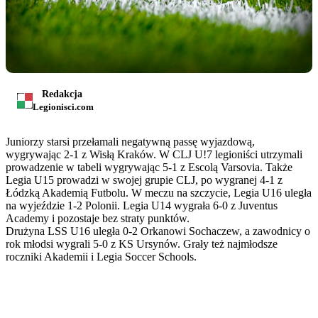
Redakcja
Legionisci.com
Juniorzy starsi przełamali negatywną passę wyjazdową,
wygrywając 2-1 z Wisłą Kraków. W CLJ U!7 legioniści utrzymali
prowadzenie w tabeli wygrywając 5-1 z Escolą Varsovia. Także
Legia U15 prowadzi w swojej grupie CLJ, po wygranej 4-1 z
Łódzką Akademią Futbolu. W meczu na szczycie, Legia U16 uległa
na wyjeździe 1-2 Polonii. Legia U14 wygrała 6-0 z Juventus
Academy i pozostaje bez straty punktów.
Drużyna LSS U16 uległa 0-2 Orkanowi Sochaczew, a zawodnicy o
rok młodsi wygrali 5-0 z KS Ursynów. Grały też najmłodsze
roczniki Akademii i Legia Soccer Schools.