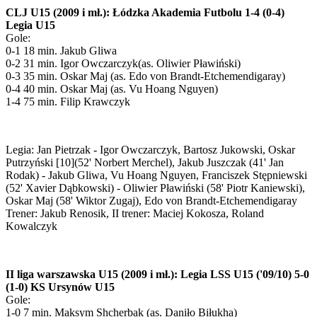
CLJ U15 (2009 i mł.): Łódzka Akademia Futbolu 1-4 (0-4)
Legia U15
Gole:
0-1 18 min. Jakub Gliwa
0-2 31 min. Igor Owczarczyk(as. Oliwier Pławiński)
0-3 35 min. Oskar Maj (as. Edo von Brandt-Etchemendigaray)
0-4 40 min. Oskar Maj (as. Vu Hoang Nguyen)
1-4 75 min. Filip Krawczyk
Legia: Jan Pietrzak - Igor Owczarczyk, Bartosz Jukowski, Oskar
Putrzyński [10](52' Norbert Merchel), Jakub Juszczak (41' Jan
Rodak) - Jakub Gliwa, Vu Hoang Nguyen, Franciszek Stępniewski
(52' Xavier Dąbkowski) - Oliwier Pławiński (58' Piotr Kaniewski),
Oskar Maj (58' Wiktor Zugaj), Edo von Brandt-Etchemendigaray
Trener: Jakub Renosik, II trener: Maciej Kokosza, Roland
Kowalczyk
II liga warszawska U15 (2009 i mł.): Legia LSS U15 ('09/10) 5-0
(1-0) KS Ursynów U15
Gole:
1-0 7 min. Maksym Shcherbak (as. Daniło Biłukha)