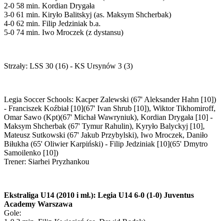
2-0 58 min. Kordian Drygała
3-0 61 min. Kiryło Balitskyj (as. Maksym Shcherbak)
4-0 62 min. Filip Jedziniak b.a.
5-0 74 min. Iwo Mroczek (z dystansu)
Strzały: LSS 30 (16) - KS Ursynów 3 (3)
Legia Soccer Schools: Kacper Zalewski (67' Aleksander Hahn [10])
- Franciszek Koźbiał [10](67' Ivan Shrub [10]), Wiktor Tikhomiroff,
Omar Sawo (Kpt)(67' Michał Wawryniuk), Kordian Drygała [10] -
Maksym Shcherbak (67' Tymur Rahulin), Kyryło Balyckyj [10],
Mateusz Sutkowski (67' Jakub Przybylski), Iwo Mroczek, Daniło
Biłukha (65' Oliwier Karpiński) - Filip Jedziniak [10](65' Dmytro
Samoilenko [10])
Trener: Siarhei Pryzhankou
Ekstraliga U14 (2010 i mł.): Legia U14 6-0 (1-0) Juventus
Academy Warszawa
Gole: