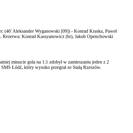
ec (46' Aleksander Wyganowski [09]) - Konrad Kraska, Paweł
8]. Rezerwa: Konrad Kassyanowicz (br), Jakub Openchowski
tatniej minucie gola na 1:1 zdobył w zamieszaniu jeden z 2
 SMS Łódź, który wysoko przegrał ze Stalą Rzeszów.