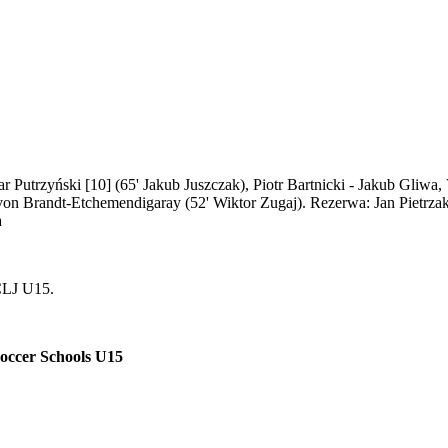
r Putrzyński [10] (65' Jakub Juszczak), Piotr Bartnicki - Jakub Gliwa
von Brandt-Etchemendigaray (52' Wiktor Zugaj). Rezerwa: Jan Pietrzak
a
CLJ U15.
Soccer Schools U15