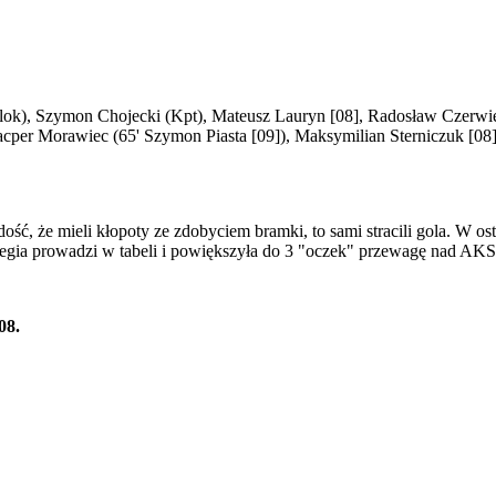
ollok), Szymon Chojecki (Kpt), Mateusz Lauryn [08], Radosław Czerwi
cper Morawiec (65' Szymon Piasta [09]), Maksymilian Sterniczuk [0
ość, że mieli kłopoty ze zdobyciem bramki, to sami stracili gola. W os
egia prowadzi w tabeli i powiększyła do 3 "oczek" przewagę nad AKS
08.