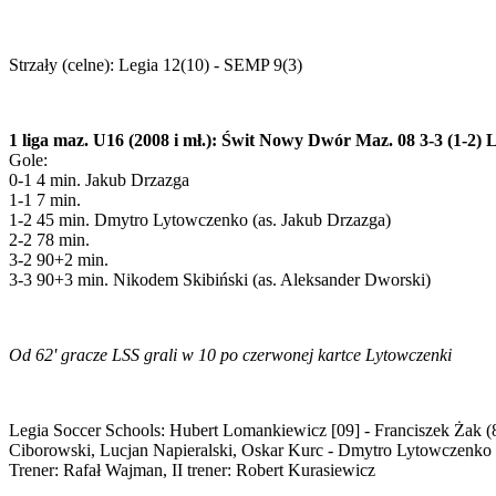
Strzały (celne): Legia 12(10) - SEMP 9(3)
1 liga maz. U16 (2008 i mł.): Świt Nowy Dwór Maz. 08 3-3 (1-2)
Gole:
0-1 4 min. Jakub Drzazga
1-1 7 min.
1-2 45 min. Dmytro Lytowczenko (as. Jakub Drzazga)
2-2 78 min.
3-2 90+2 min.
3-3 90+3 min. Nikodem Skibiński (as. Aleksander Dworski)
Od 62' gracze LSS grali w 10 po czerwonej kartce Lytowczenki
Legia Soccer Schools: Hubert Lomankiewicz [09] - Franciszek Żak 
Ciborowski, Lucjan Napieralski, Oskar Kurc - Dmytro Lytowczenko
Trener: Rafał Wajman, II trener: Robert Kurasiewicz