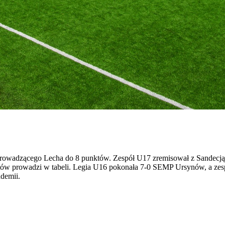
 do prowadzącego Lecha do 8 punktów. Zespół U17 zremisował z Sandec
nktów prowadzi w tabeli. Legia U16 pokonała 7-0 SEMP Ursynów, a ze
demii.