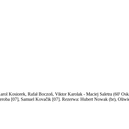
Karol Kosiorek, Rafał Boczoń, Viktor Karolak - Maciej Saletra (60' Os
eroba [07], Samuel Kovačik [07]. Rezerwa: Hubert Nowak (br), Oliwi