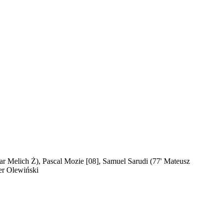
kar Melich Ż), Pascal Mozie [08], Samuel Sarudi (77' Mateusz
er Olewiński