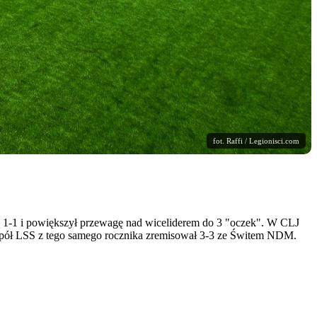
fot. Raffi / Legionisci.com
ją 1-1 i powiększył przewagę nad wiceliderem do 3 "oczek". W CLJ
spół LSS z tego samego rocznika zremisował 3-3 ze Świtem NDM.