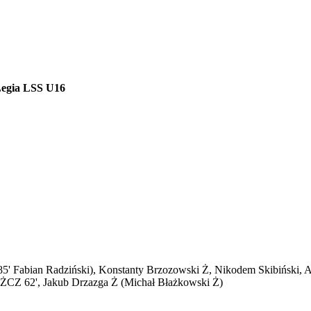
 Legia LSS U16
(85' Fabian Radziński), Konstanty Brzozowski Ż, Nikodem Skibiński,
 ŻCZ 62', Jakub Drzazga Ż (Michał Błażkowski Ż)