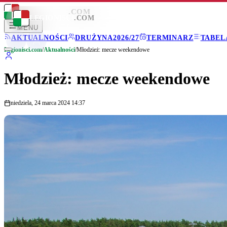
LEGIONISCI
.COM
LEGIONISCI
.COM
MENU
AKTUALNOŚCI
DRUŻYNA
2026/27
TERMINARZ
TABEL
Legionisci.com
/
Aktualności
/
Młodzież: mecze weekendowe
Młodzież: mecze weekendowe
niedziela, 24 marca 2024 14:37