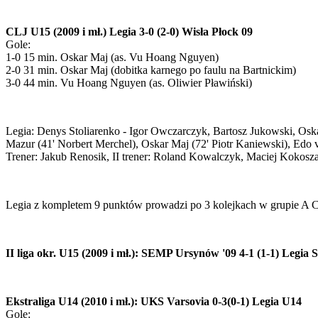
CLJ U15 (2009 i mł.) Legia 3-0 (2-0) Wisła Płock 09
Gole:
1-0 15 min. Oskar Maj (as. Vu Hoang Nguyen)
2-0 31 min. Oskar Maj (dobitka karnego po faulu na Bartnickim)
3-0 44 min. Vu Hoang Nguyen (as. Oliwier Pławiński)
Legia: Denys Stoliarenko - Igor Owczarczyk, Bartosz Jukowski, Oska
Mazur (41' Norbert Merchel), Oskar Maj (72' Piotr Kaniewski), Edo 
Trener: Jakub Renosik, II trener: Roland Kowalczyk, Maciej Kokosz
Legia z kompletem 9 punktów prowadzi po 3 kolejkach w grupie A 
II liga okr. U15 (2009 i mł.): SEMP Ursynów '09 4-1 (1-1) Legia 
Ekstraliga U14 (2010 i mł.): UKS Varsovia 0-3(0-1) Legia U14
Gole: