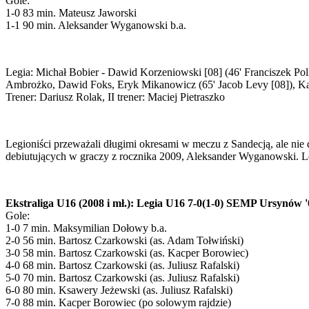
Gole:
1-0 83 min. Mateusz Jaworski
1-1 90 min. Aleksander Wyganowski b.a.
Legia: Michał Bobier - Dawid Korzeniowski [08] (46' Franciszek P
Ambrożko, Dawid Foks, Eryk Mikanowicz (65' Jacob Levy [08]), Ka
Trener: Dariusz Rolak, II trener: Maciej Pietraszko
Legioniści przeważali długimi okresami w meczu z Sandecją, ale nie d
debiutujących w graczy z rocznika 2009, Aleksander Wyganowski. L
Ekstraliga U16 (2008 i mł.): Legia U16 7-0(1-0) SEMP Ursynów '
Gole:
1-0 7 min. Maksymilian Dołowy b.a.
2-0 56 min. Bartosz Czarkowski (as. Adam Tołwiński)
3-0 58 min. Bartosz Czarkowski (as. Kacper Borowiec)
4-0 68 min. Bartosz Czarkowski (as. Juliusz Rafalski)
5-0 70 min. Bartosz Czarkowski (as. Juliusz Rafalski)
6-0 80 min. Ksawery Jeżewski (as. Juliusz Rafalski)
7-0 88 min. Kacper Borowiec (po solowym rajdzie)