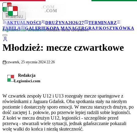
LEGIONISCI
.COM
LEGIONISCI
.COM
MENU
AKTUALNOŚCI
DRUŻYNA
2026/27
TERMINARZ
TABELA
GALERIE
KOPA MANAGER
GRAJ!
KOSZYKÓWKA
Legionisci.com
/
Aktualności
/
Młodzież: mecze czwartkowe
Młodzież: mecze czwartkowe
czwartek, 25 stycznia 2024 22:26
Redakcja
Legionisci.com
W czwartek zespoły U12 i U13 rozegrały mecze sparingowe z
rówieśnikami z Jaguara Gdańsk. Oba spotkania stały na niezłym
poziomie i dostarczyły sporo emocji. W meczu starszych drużyn, po
dość zaciętej 1. połowie, po przerwie lepiej radzili sobie legionisći.
Z kolei w meczu drużyn U12, legioniści - szczególnie przed
przerwą - stwarzali wiele sytuacji, jednak gdańszczanie pokazali
wolę walki do końca i niezłą skuteczność.