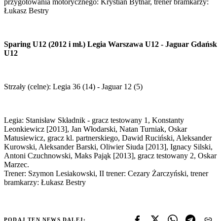
przygotowania motorycznego: Krystian Bytnar, trener bramkarzy:
Łukasz Bestry
Sparing U12 (2012 i mł.) Legia Warszawa U12 - Jaguar Gdańsk
U12
Strzały (celne): Legia 36 (14) - Jaguar 12 (5)
Legia: Stanisław Składnik - gracz testowany 1, Konstanty
Leonkiewicz [2013], Jan Włodarski, Natan Turniak, Oskar
Matusiewicz, gracz kl. partnerskiego, Dawid Ruciński, Aleksander
Kurowski, Aleksander Barski, Oliwier Siuda [2013], Ignacy Silski,
Antoni Czuchnowski, Maks Pająk [2013], gracz testowany 2, Oskar
Marzec.
Trener: Szymon Lesiakowski, II trener: Cezary Żarczyński, trener
bramkarzy: Łukasz Bestry
PODAJ TEN NEWS DALEJ: