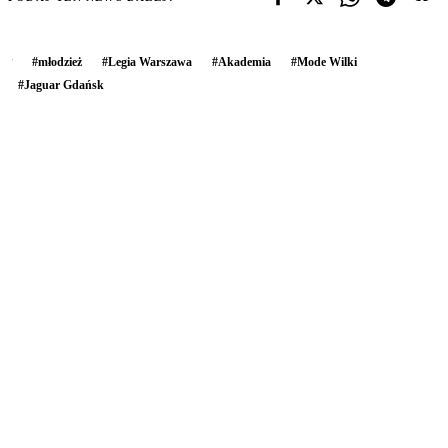
#
młodzież
#
Legia Warszawa
#
Akademia
#
Mode Wilki
#
Jaguar Gdańsk