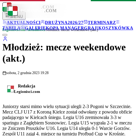
LEGIONISCI
.COM
LEGIONISCI
.COM
MENU
AKTUALNOŚCI
DRUŻYNA
2026/27
TERMINARZ
TABELA
GALERIE
KOPA MANAGER
GRAJ!
KOSZYKÓWKA
Legionisci.com
/
Aktualności
/
Młodzież: mecze weekendowe (akt.)
Młodzież: mecze weekendowe
(akt.)
sobota, 2 grudnia 2023 19:28
Redakcja
Legionisci.com
Juniorzy starsi mimo wielu sytuacji ulegli 2-3 Pogoni w Szczecinie.
Mecz CLJ U17 z Koroną Kielce został odwołany z powodu obficie
padającego w Kielcach śniegu. Legia U16 zremisowała 3-3 w
sparingu z Zagłębiem Sosnowiec. Legia U15 wygrała 2-1 w meczu
ze Zniczem Pruszków U16. Legia U14 uległa 0-1 Warcie Gorzów.
Zespół U11 zajął 4. miejsce na turnieju Profbud Cup w Krośnie.