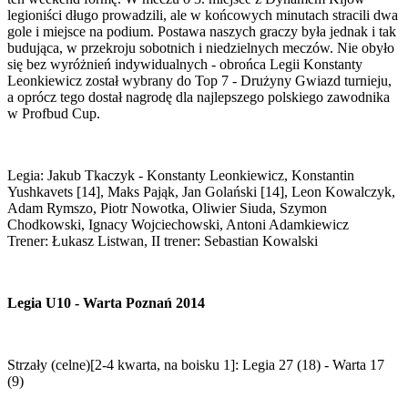
legioniści długo prowadzili, ale w końcowych minutach stracili dwa
gole i miejsce na podium. Postawa naszych graczy była jednak i tak
budująca, w przekroju sobotnich i niedzielnych meczów. Nie obyło
się bez wyróżnień indywidualnych - obrońca Legii Konstanty
Leonkiewicz został wybrany do Top 7 - Drużyny Gwiazd turnieju,
a oprócz tego dostał nagrodę dla najlepszego polskiego zawodnika
w Profbud Cup.
Legia: Jakub Tkaczyk - Konstanty Leonkiewicz, Konstantin
Yushkavets [14], Maks Pająk, Jan Golański [14], Leon Kowalczyk,
Adam Rymszo, Piotr Nowotka, Oliwier Siuda, Szymon
Chodkowski, Ignacy Wojciechowski, Antoni Adamkiewicz
Trener: Łukasz Listwan, II trener: Sebastian Kowalski
Legia U10 - Warta Poznań 2014
Strzały (celne)[2-4 kwarta, na boisku 1]: Legia 27 (18) - Warta 17
(9)