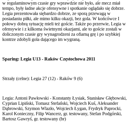
w regulaminowym czasie gry wprawdzie nie było, ale mecz miał
tempo, były ładne akcje ofensywne i spotkanie oglądało się dobrze.
Legia prezentowała siębardzo dobrze, ze sporą przewagą w
posiadaniu piłki, ale mimo kilku okazji, bez gola. W końcówce I
połowy dobrą sytuację mieli też goście. Także po przerwie, Legia w
ofensywie i z kilkoma świetnymi okazjami, ale to goście zostali w
doliczonym czasie gry wynagrodzeni za ofiarną grę i po szybkiej
kontrze zdobyli gola dającego im wygraną.
Sparing: Legia U13 - Raków Częstochowa 2011
Strzały (celne): Legia 27 (12) - Raków 9 (6)
Legia: Antoni Pawłowski - Konstanty Łysiak, Stanisław Głębowski,
Cyprian Lipiński, Tomasz Stefański, Wojciech Kuś, Aleksander
Dąbrowski, Szymon Wlazło, Wojciech Łygan, Frydryk Paprocki,
Karol Konieczny, Filip Wancerz, gr. testowany, Stefan Podgórski,
Bartosz Gawryś, gr. testowany (br)