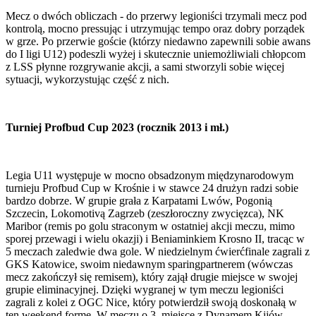
Mecz o dwóch obliczach - do przerwy legioniści trzymali mecz pod
kontrolą, mocno pressując i utrzymując tempo oraz dobry porządek
w grze. Po przerwie goście (którzy niedawno zapewnili sobie awans
do I ligi U12) podeszli wyżej i skutecznie uniemożliwiali chłopcom
z LSS płynne rozgrywanie akcji, a sami stworzyli sobie więcej
sytuacji, wykorzystując część z nich.
Turniej Profbud Cup 2023 (rocznik 2013 i mł.)
Legia U11 występuje w mocno obsadzonym międzynarodowym
turnieju Profbud Cup w Krośnie i w stawce 24 drużyn radzi sobie
bardzo dobrze. W grupie grała z Karpatami Lwów, Pogonią
Szczecin, Lokomotivą Zagrzeb (zeszłoroczny zwycięzca), NK
Maribor (remis po golu straconym w ostatniej akcji meczu, mimo
sporej przewagi i wielu okazji) i Beniaminkiem Krosno II, tracąc w
5 meczach zaledwie dwa gole. W niedzielnym ćwierćfinale zagrali z
GKS Katowice, swoim niedawnym sparingpartnerem (wówczas
mecz zakończył się remisem), który zajął drugie miejsce w swojej
grupie eliminacyjnej. Dzięki wygranej w tym meczu legioniści
zagrali z kolei z OGC Nice, który potwierdził swoją doskonałą w
ten weekend formę. W meczu o 3. miejsce z Dynamem Kijów