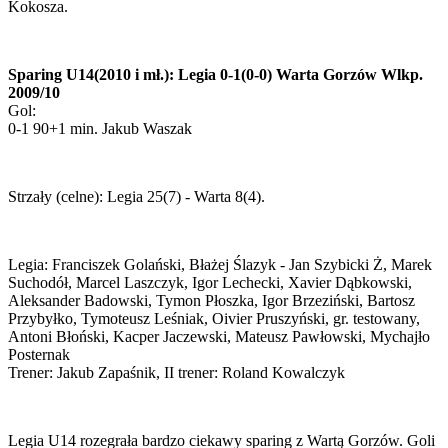
Kokosza.
Sparing U14(2010 i mł.): Legia 0-1(0-0) Warta Gorzów Wlkp.
2009/10
Gol:
0-1 90+1 min. Jakub Waszak
Strzały (celne): Legia 25(7) - Warta 8(4).
Legia: Franciszek Golański, Błażej Ślazyk - Jan Szybicki Ż, Marek
Suchodół, Marcel Laszczyk, Igor Lechecki, Xavier Dąbkowski,
Aleksander Badowski, Tymon Płoszka, Igor Brzeziński, Bartosz
Przybyłko, Tymoteusz Leśniak, Oivier Pruszyński, gr. testowany,
Antoni Błoński, Kacper Jaczewski, Mateusz Pawłowski, Mychajło
Posternak
Trener: Jakub Zapaśnik, II trener: Roland Kowalczyk
Legia U14 rozegrała bardzo ciekawy sparing z Wartą Gorzów. Goli