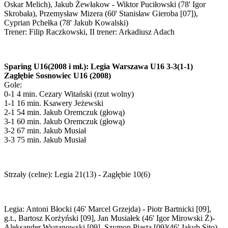
Oskar Melich), Jakub Żewłakow - Wiktor Puciłowski (78' Igor
Skrobała), Przemysław Mizera (60' Stanisław Gieroba [07]),
Cyprian Pchełka (78' Jakub Kowalski)
Trener: Filip Raczkowski, II trener: Arkadiusz Adach
Sparing U16(2008 i mł.): Legia Warszawa U16 3-3(1-1)
Zagłębie Sosnowiec U16 (2008)
Gole:
0-1 4 min. Cezary Witański (rzut wolny)
1-1 16 min. Ksawery Jeżewski
2-1 54 min. Jakub Oremczuk (głową)
3-1 60 min. Jakub Oremczuk (głową)
3-2 67 min. Jakub Musiał
3-3 75 min. Jakub Musiał
Strzały (celne): Legia 21(13) - Zagłębie 10(6)
Legia: Antoni Błocki (46' Marcel Grzejda) - Piotr Bartnicki [09],
g.t., Bartosz Korżyński [09], Jan Musiałek (46' Igor Mirowski Ż)-
Aleksander Wyganowski [09], Szymon Piasta [09](46' Jakub Sito),