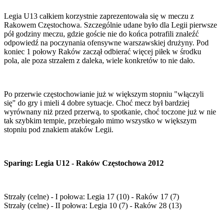
Legia U13 całkiem korzystnie zaprezentowała się w meczu z
Rakowem Częstochowa. Szczególnie udane było dla Legii pierwsze
pół godziny meczu, gdzie goście nie do końca potrafili znaleźć
odpowiedź na poczynania ofensywne warszawskiej drużyny. Pod
koniec 1 połowy Raków zaczął odbierać więcej piłek w środku
pola, ale poza strzałem z daleka, wiele konkretów to nie dało.
Po przerwie częstochowianie już w większym stopniu "włączyli
się" do gry i mieli 4 dobre sytuacje. Choć mecz był bardziej
wyrównany niż przed przerwą, to spotkanie, choć toczone już w nie
tak szybkim tempie, przebiegało mimo wszystko w większym
stopniu pod znakiem ataków Legii.
Sparing: Legia U12 - Raków Częstochowa 2012
Strzały (celne) - I połowa: Legia 17 (10) - Raków 17 (7)
Strzały (celne) - II połowa: Legia 10 (7) - Raków 28 (13)