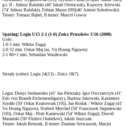
g.t. II - Juliusz Rafalski (46' Jakub Oremczuk), Ksawery Jeżewski
(74' Juliusz Rafalski), Fabian Mazur [09](46' Antoni Sobolewski)
Trener: Tomasz Bąbel, II trener: Marcel Gawor
Sparing: Legia U15 2-1 (1-0) Znicz Pruszków U16 (2008)
Gole:
1-0 5 min. Wiktor Zugaj
2-0 52 min. Oskar Maj (as. Vu Hoang Nguyen)
2-1 80+1 min. Sebastian Wasilewski
Strzały (celne): Legia 24(13) - Znicz 18(7).
Legia: Denys Stoliarenko (41' Jan Pietrzak)- Igor Owczarczyk (41'
Edo von Brandt-Etchemendigaray), Bartosz Jukowski, Kazimierz
Szydło (50' Oskar Krakowiak [10]), Jan Rodak - Wiktor Zugaj (41'
Vu Hoang Nguyen), Norbert Merchel (50' Franciszek Stępniewski
[10]), Oskar Maj - Piotr Kaniewski (54' Wiktor Zugaj), Dawid
Mastalski (50' Firdavs Otabekov), Jakub Juszczak.
Trener: Jakub Renosik, II trener: Damian Serwuszok, Maciej