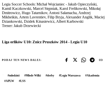
Legia Soccer Schools: Michał Wojcianiec - Jakub Opieczyński,
Kamil Kaczkowski, Marcel Stępniak, Karol Frelikowski, Mikołaj
Dmitrowicz, Hugo Tatarnikov, Antoni Sałamacha, Andrzej
Mikheikin, Artem Lavrentiev, Filip Bryja, Alexander Anglik, Maciej
Dziankowski, Dzidek Kinasiewicz, Albert Karbowski
Trener: Jakub Drzewiecki
Liga orlików U10: Znicz Pruszków 2014 - Legia U10
PODAJ TEN NEWS DALEJ:
#
młodzież
#
Młode Wilki
#
derby
#
Legia Warszawa
#
Akademia
#
APLW
#
LSS