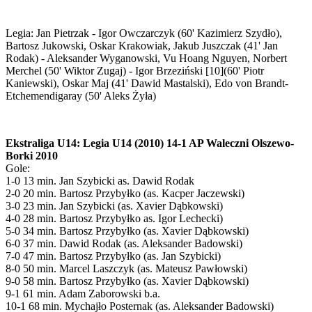
Legia: Jan Pietrzak - Igor Owczarczyk (60' Kazimierz Szydło),
Bartosz Jukowski, Oskar Krakowiak, Jakub Juszczak (41' Jan
Rodak) - Aleksander Wyganowski, Vu Hoang Nguyen, Norbert
Merchel (50' Wiktor Zugaj) - Igor Brzeziński [10](60' Piotr
Kaniewski), Oskar Maj (41' Dawid Mastalski), Edo von Brandt-
Etchemendigaray (50' Aleks Żyła)
Ekstraliga U14: Legia U14 (2010) 14-1 AP Waleczni Olszewo-
Borki 2010
Gole:
1-0 13 min. Jan Szybicki as. Dawid Rodak
2-0 20 min. Bartosz Przybyłko (as. Kacper Jaczewski)
3-0 23 min. Jan Szybicki (as. Xavier Dąbkowski)
4-0 28 min. Bartosz Przybyłko as. Igor Lechecki)
5-0 34 min. Bartosz Przybyłko (as. Xavier Dąbkowski)
6-0 37 min. Dawid Rodak (as. Aleksander Badowski)
7-0 47 min. Bartosz Przybyłko (as. Jan Szybicki)
8-0 50 min. Marcel Laszczyk (as. Mateusz Pawłowski)
9-0 58 min. Bartosz Przybyłko (as. Xavier Dąbkowski)
9-1 61 min. Adam Zaborowski b.a.
10-1 68 min. Mychajło Posternak (as. Aleksander Badowski)