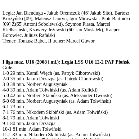
Legia: Jan Bienduga - Jakub Oremczuk (46' Jakub Sito), Bartosz
Korżyński [09], Mateusz Lauryn, Igor Mirowski - Piotr Bartnicki
[09] Ż(65' Antoni Sobolewski), Szymon Piasta, Marcel
Kiełbasiński, Ksawery Jeżewski (60' Jan Musiałek), Kacper
Borowiec, Juliusz Rafalski
Trener: Tomasz Bąbel, II trener: Marcel Gawor
I liga maz. U16 (2008 i mł.): Legia LSS U16 12-2 PAF Płońsk
Gole:
1-0 29 min. Kamil Więch (as. Patryk Ciborowski)
2-0 35 min. Jakub Drzazga (as. Patryk Ciborowski)
3-0 38 min. Norbert Augustyniak
4-0 39 min. Adam Tołwiński (as. Adam Kulicki)
5-0 42 min. Norbert Skibiński (as. Aleksander Dworski)
6-0 68 min. Norbert Augustyniak (as. Adam Tołwiński)
6-1 73 min.
7-1 76 min. Nikodem Skibiński (as. Adam Tołwiński)
8-1 79 min. Adam Tołwiński
9-1 80 min. Jakub Drzazga
10-1 81 min. Adam Tołwiński
11-1 83 min. Nikodem Skibiński (as. Adam Tołwiński)