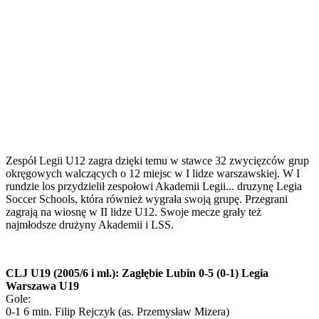
Zespół Legii U12 zagra dzięki temu w stawce 32 zwycięzców grup
okręgowych walczących o 12 miejsc w I lidze warszawskiej. W I
rundzie los przydzielił zespołowi Akademii Legii... druzynę Legia
Soccer Schools, która również wygrała swoją grupę. Przegrani
zagrają na wiosnę w II lidze U12. Swoje mecze grały też
najmłodsze drużyny Akademii i LSS.
CLJ U19 (2005/6 i mł.): Zagłębie Lubin 0-5 (0-1) Legia
Warszawa U19
Gole:
0-1 6 min. Filip Rejczyk (as. Przemysław Mizera)