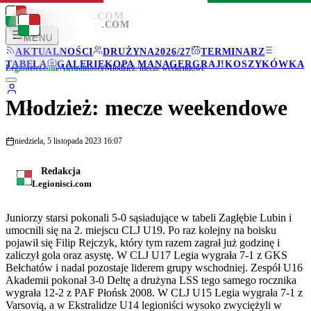
LEGIONISCI
.COM
LEGIONISCI
.COM
MENU
AKTUALNOŚCI
DRUŻYNA
2026/27
TERMINARZ
TABELA
GALERIE
KOPA MANAGER
GRAJ!
KOSZYKÓWKA
Legionisci.com
/
Aktualności
/
Młodzież: mecze weekendowe
Młodzież: mecze weekendowe
niedziela, 5 listopada 2023 16:07
Redakcja
Legionisci.com
Juniorzy starsi pokonali 5-0 sąsiadujące w tabeli Zagłębie Lubin i
umocnili się na 2. miejscu CLJ U19. Po raz kolejny na boisku
pojawił się Filip Rejczyk, który tym razem zagrał już godzinę i
zaliczył gola oraz asystę. W CLJ U17 Legia wygrała 7-1 z GKS
Bełchatów i nadal pozostaje liderem grupy wschodniej. Zespół U16
Akademii pokonał 3-0 Deltę a drużyna LSS tego samego rocznika
wygrała 12-2 z PAF Płońsk 2008. W CLJ U15 Legia wygrała 7-1 z
Varsovią, a w Ekstralidze U14 legioniści wysoko zwyciężyli w