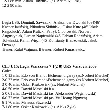
12-1 86 min. Adam Tołwiński (as. Adam Kulicki)
12-2 90 min.
Legia LSS: Dominik Sawczuk - Aleksander Dworski [09](46'
Kacper Jasiński), Nikodem Skibiński, Oskar Kurc (46' Jakub
Rzępołuch), Adam Kulicki, Patryk Ciborowski, Norbert
Augustyniak, Lucjan Napieralski (46' Fabian Radziński), Adam
Tołwiński, Kamil Więch (46' Konstanty Brzozowski), Jakub
Drzazga
Trener: Rafał Wajman, II trener: Robert Kurasiewicz
CLJ U15: Legia Warszawa 7-1(2-0) UKS Varsovia 2009
Gole:
1-0 13 min. Edo von Brandt-Etchemendigaray (as.Norbert Merchel)
2-0 33 min. Edo von Brandt-Etchemendigaray (as.Norbert Merchel)
3-0 46 min. Oskar Krakowiak (as. Norbert Merchel)
4-0 50 min. Dawid Mastalski b.a.
5-0 61 min. Dawid Mastalski (as. Aleksander Wyganowski)
6-0 72 min. Dawid Mastalski (as. Vu Hoang Nguyen)
6-1 76 min. Mateusz Strzelecki
7-1 80 min. Oskar Krakowiak (as. Aleks Żyła)