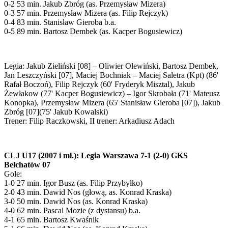
0-2 53 min. Jakub Zbróg (as. Przemysław Mizera)
0-3 57 min. Przemysław Mizera (as. Filip Rejczyk)
0-4 83 min. Stanisław Gieroba b.a.
0-5 89 min. Bartosz Dembek (as. Kacper Bogusiewicz)
Legia: Jakub Zieliński [08] – Oliwier Olewiński, Bartosz Dembek,
Jan Leszczyński [07], Maciej Bochniak – Maciej Saletra (Kpt) (86'
Rafał Boczoń), Filip Rejczyk (60' Fryderyk Misztal), Jakub
Żewłakow (77' Kacper Bogusiewicz) – Igor Skrobała (71' Mateusz
Konopka), Przemysław Mizera (65' Stanisław Gieroba [07]), Jakub
Zbróg [07](75' Jakub Kowalski)
Trener: Filip Raczkowski, II trener: Arkadiusz Adach
CLJ U17 (2007 i mł.): Legia Warszawa 7-1 (2-0) GKS
Bełchatów 07
Gole:
1-0 27 min. Igor Busz (as. Filip Przybyłko)
2-0 43 min. Dawid Nos (głową, as. Konrad Kraska)
3-0 50 min. Dawid Nos (as. Konrad Kraska)
4-0 62 min. Pascal Mozie (z dystansu) b.a.
4-1 65 min. Bartosz Kwaśnik