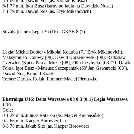
5-1 66 min. Dawid Nos (as. Konrad Kraska)
6-1 77 min. Igor Busz (karny po faulu na Dawidzie Nosie)
7-1 79 min. Dawid Nos (as. Eryk Mikanovich)
Strzały (celne): Legia 36 (16) - GKSB 8 (5)
Legia: Michał Bobier - Mikołaj Kotarba (71' Eryk Mikanovich),
Maksymilian Dołowy [08], Dawid Korzeniowski [08], Radosław
Czerwiec (Kpt) - Pascal Mozie [08], Filip Przybyłko [08](71' Dawid
Foks), Igor Busz - Mateusz Szczepaniak (60' Jan Gawarecki [08]),
Dawid Nos, Konrad Kraska
Trener: Dariusz Rolak, II trener: Maciej Pietraszko
Ekstraliga U16: Delta Warszawa 08 0-3 (0-1) Legia Warszawa
U16
Gole:
0-1 29 min. Juliusz Rafalski (as. Marcel Kiełbasiński)
0-2 66 min. Kacper Borowiec b.a.
0-3 78 min. Jakub Sito (as. Kacper Borowiec)