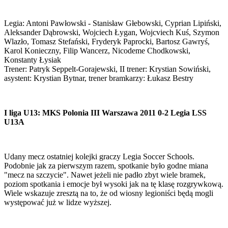
Legia: Antoni Pawłowski - Stanisław Głebowski, Cyprian Lipiński,
Aleksander Dąbrowski, Wojciech Łygan, Wojcviech Kuś, Szymon
Wlazło, Tomasz Stefański, Fryderyk Paprocki, Bartosz Gawryś,
Karol Konieczny, Filip Wancerz, Nicodeme Chodkowski,
Konstanty Łysiak
Trener: Patryk Seppelt-Gorajewski, II trener: Krystian Sowiński,
asystent: Krystian Bytnar, trener bramkarzy: Łukasz Bestry
I liga U13: MKS Polonia III Warszawa 2011 0-2 Legia LSS
U13A
Udany mecz ostatniej kolejki graczy Legia Soccer Schools.
Podobnie jak za pierwszym razem, spotkanie było godne miana
"mecz na szczycie". Nawet jeżeli nie padło zbyt wiele bramek,
poziom spotkania i emocje był wysoki jak na tę klasę rozgrywkową.
Wiele wskazuje zresztą na to, że od wiosny legioniści będą mogli
występować już w lidze wyższej.