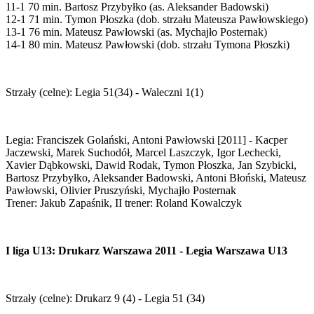
11-1 70 min. Bartosz Przybyłko (as. Aleksander Badowski)
12-1 71 min. Tymon Płoszka (dob. strzału Mateusza Pawłowskiego)
13-1 76 min. Mateusz Pawłowski (as. Mychajło Posternak)
14-1 80 min. Mateusz Pawłowski (dob. strzału Tymona Płoszki)
Strzały (celne): Legia 51(34) - Waleczni 1(1)
Legia: Franciszek Golański, Antoni Pawłowski [2011] - Kacper
Jaczewski, Marek Suchodół, Marcel Laszczyk, Igor Lechecki,
Xavier Dąbkowski, Dawid Rodak, Tymon Płoszka, Jan Szybicki,
Bartosz Przybyłko, Aleksander Badowski, Antoni Błoński, Mateusz
Pawłowski, Olivier Pruszyński, Mychajło Posternak
Trener: Jakub Zapaśnik, II trener: Roland Kowalczyk
I liga U13: Drukarz Warszawa 2011 - Legia Warszawa U13
Strzały (celne): Drukarz 9 (4) - Legia 51 (34)