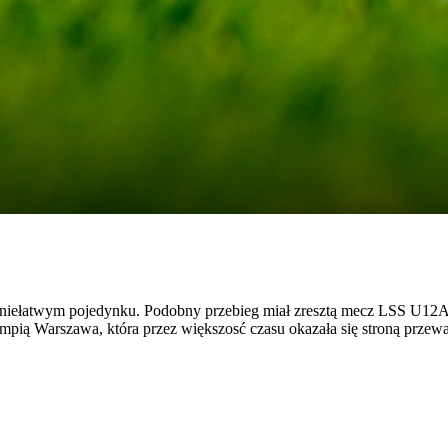
 niełatwym pojedynku. Podobny przebieg miał zresztą mecz LSS U12A z
ią Warszawa, która przez większosć czasu okazała się stroną przewa