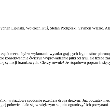
yprian Lipiński, Wojciech Kuś, Stefan Podgórski, Szymon Wlazło, Al
zątek meczu był w wykonaniu wysoko grających legionistów piorunując
ie konsekwentnie ćwiczyli wyprowadzanie piłki od tyłu, ale trzeba za
czbę sytuacji bramkowych. Cieszy również że stopniowo poprawia się 
lki, wyjazdowe spotkanie rozegrała druga drużyna. Już początek mec
giej połowie udało się w większym stopniu ograniczyć ich poczynani