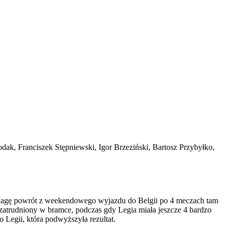
dak, Franciszek Stępniewski, Igor Brzeziński, Bartosz Przybyłko,
d uwagę powrót z weekendowego wyjazdu do Belgii po 4 meczach tam
 zatrudniony w bramce, podczas gdy Legia miała jeszcze 4 bardzo
Legii, która podwyższyła rezultat.