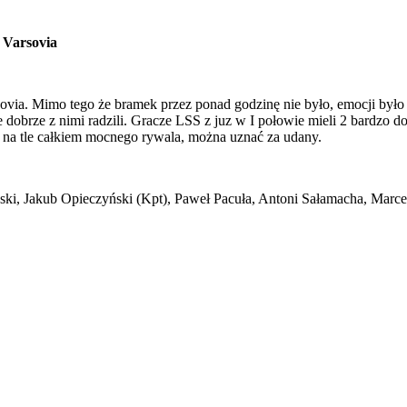
I Varsovia
via. Mimo tego że bramek przez ponad godzinę nie było, emocji było 
dobrze z nimi radzili. Gracze LSS z juz w I połowie mieli 2 bardzo dob
, na tle całkiem mocnego rywala, można uznać za udany.
ski, Jakub Opieczyński (Kpt), Paweł Pacuła, Antoni Sałamacha, Marce