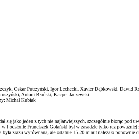
aszczyk, Oskar Putrzyński, Igor Lechecki, Xavier Dąbkowski, Dawid Ro
ruszyński, Antoni Błoński, Kacper Jaczewski
rzy: Michał Kubiak
ł się jako jeden z tych nie najłatwiejszych, szczególnie biorąc po
 w I odsłonie Franciszek Golański był w zasadzie tylko raz poważniej
yła zrazu wyrównana, ale ostatnie 15-20 minut należało ponownie do 