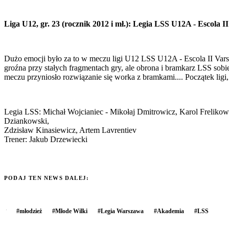
Liga U12, gr. 23 (rocznik 2012 i mł.): Legia LSS U12A - Escola I
Dużo emocji było za to w meczu ligi U12 LSS U12A - Escola II Varso
groźna przy stałych fragmentach gry, ale obrona i bramkarz LSS sobie 
meczu przyniosło rozwiązanie się worka z bramkami.... Początek ligi
Legia LSS: Michał Wojcianiec - Mikołaj Dmitrowicz, Karol Frelikow
Dziankowski,
Zdzisław Kinasiewicz, Artem Lavrentiev
Trener: Jakub Drzewiecki
PODAJ TEN NEWS DALEJ:
#
młodzież
#
Młode Wilki
#
Legia Warszawa
#
Akademia
#
LSS