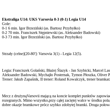
Ekstraliga U14: UKS Varsovia 0-3 (0-1) Legia U14
Gole:
0-1 6 min. Igor Brzeziński (as. Bartosz Przybyłko)
0-2 70 min. Franciszek Stępniewski (as. Aleksander Badowski)
0-3 73 min. Igor Brzeziński (as. Bartosz Przybyłko)
Strzały (celne)[20-80']: Varsovia 3(1) - Legia 12(5).
Legia: Franciszek Golański, Błażej Ślazyk - Jan Szybicki, Marcel L
Aleksander Badowski, Mychajło Posternak, Tymon Płoszka, Oliver P
Trener: Jakub Zapaśnik, II trener: Roland Kowalczyk, trener bramka
Mecz z drużynąVarsovii mającą na koncie komplet punktów zapowiada
rozegranych. Mimo wszystko,przy cąłej zaciętej walce w środku pola,
dobre okazje bramkowe prócz szybko zdobytej bramki. Druga połowa b