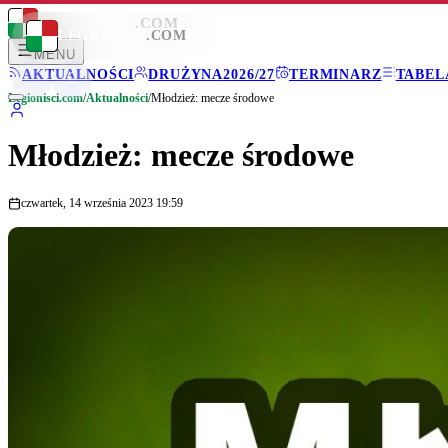
LEGIONISCI
.COM
LEGIONISCI
.COM
MENU
AKTUALNOŚCI
DRUŻYNA
2026/27
TERMINARZ
TABEL
Legionisci.com
/
Aktualności
/
Młodzież: mecze środowe
Młodzież: mecze środowe
czwartek, 14 września 2023 19:59