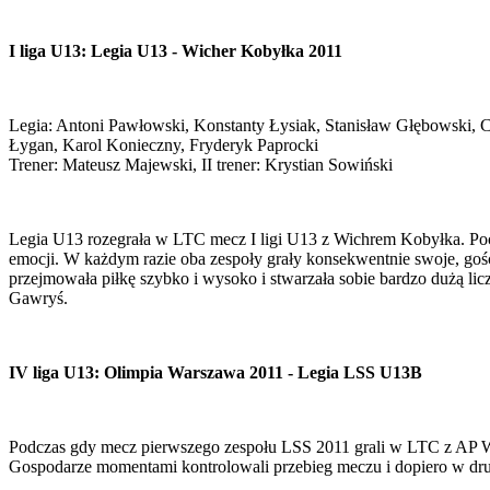
I liga U13: Legia U13 - Wicher Kobyłka 2011
Legia: Antoni Pawłowski, Konstanty Łysiak, Stanisław Głębowski, C
Łygan, Karol Konieczny, Fryderyk Paprocki
Trener: Mateusz Majewski, II trener: Krystian Sowiński
Legia U13 rozegrała w LTC mecz I ligi U13 z Wichrem Kobyłka. Poc
emocji. W każdym razie oba zespoły grały konsekwentnie swoje, gośc
przejmowała piłkę szybko i wysoko i stwarzała sobie bardzo dużą li
Gawryś.
IV liga U13: Olimpia Warszawa 2011 - Legia LSS U13B
Podczas gdy mecz pierwszego zespołu LSS 2011 grali w LTC z AP Wi
Gospodarze momentami kontrolowali przebieg meczu i dopiero w dru