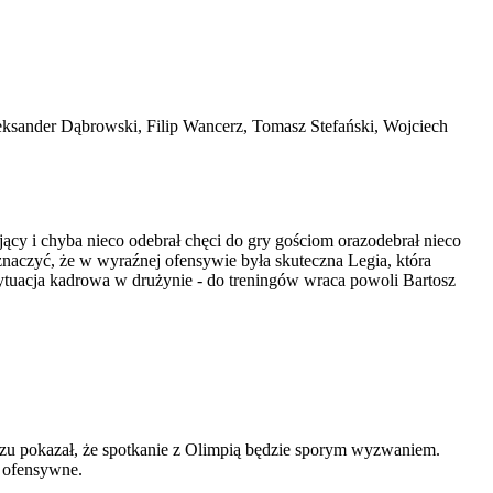
eksander Dąbrowski, Filip Wancerz, Tomasz Stefański, Wojciech
y i chyba nieco odebrał chęci do gry gościom orazodebrał nieco
znaczyć, że w wyraźnej ofensywie była skuteczna Legia, która
sytuacja kadrowa w drużynie - do treningów wraca powoli Bartosz
zu pokazał, że spotkanie z Olimpią będzie sporym wyzwaniem.
a ofensywne.