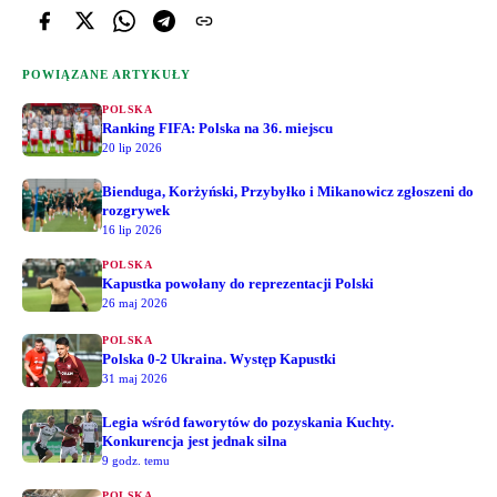
POWIĄZANE ARTYKUŁY
POLSKA
Ranking FIFA: Polska na 36. miejscu
20 lip 2026
Bienduga, Korżyński, Przybyłko i Mikanowicz zgłoszeni do
rozgrywek
16 lip 2026
POLSKA
Kapustka powołany do reprezentacji Polski
26 maj 2026
POLSKA
Polska 0-2 Ukraina. Występ Kapustki
31 maj 2026
Legia wśród faworytów do pozyskania Kuchty.
Konkurencja jest jednak silna
9 godz. temu
POLSKA