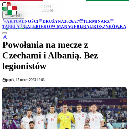
LEGIONISCI
.COM
LEGIONISCI
.COM
MENU
AKTUALNOŚCI
DRUŻYNA
2026/27
TERMINARZ
TABELA
GALERIE
KOPA MANAGER
GRAJ!
KOSZYKÓWKA
Legionisci.com
/
Aktualności
/
Powołania na mecze z Czechami i Albanią. Bez legionistów
Powołania na mecze z
Czechami i Albanią. Bez
legionistów
piątek, 17 marca 2023 12:03