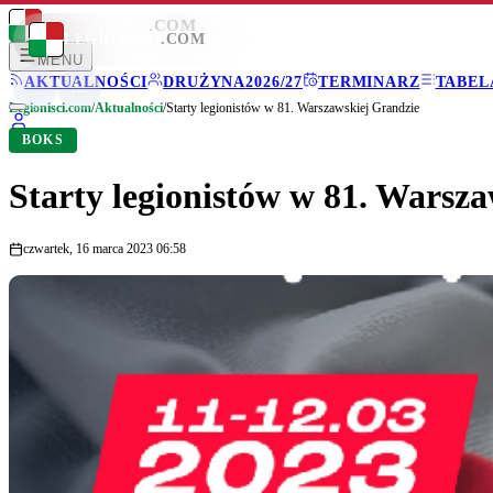
LEGIONISCI
.COM
LEGIONISCI
.COM
MENU
AKTUALNOŚCI
DRUŻYNA
2026/27
TERMINARZ
TABEL
Legionisci.com
/
Aktualności
/
Starty legionistów w 81. Warszawskiej Grandzie
BOKS
Starty legionistów w 81. Warsz
czwartek, 16 marca 2023 06:58