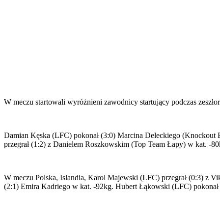
W meczu startowali wyróżnieni zawodnicy startujący podczas zeszłoro
Damian Kęska (LFC) pokonał (3:0) Marcina Deleckiego (Knockout B
przegrał (1:2) z Danielem Roszkowskim (Top Team Łapy) w kat. -80
W meczu Polska, Islandia, Karol Majewski (LFC) przegrał (0:3) z V
(2:1) Emira Kadriego w kat. -92kg. Hubert Łąkowski (LFC) pokonał 