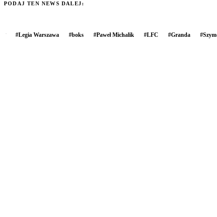
PODAJ TEN NEWS DALEJ:
#
Legia Warszawa
#
boks
#
Paweł Michalik
#
LFC
#
Granda
#
Szym