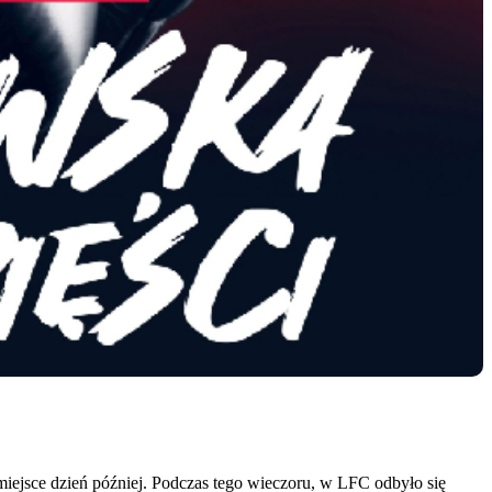
iejsce dzień później. Podczas tego wieczoru, w LFC odbyło się