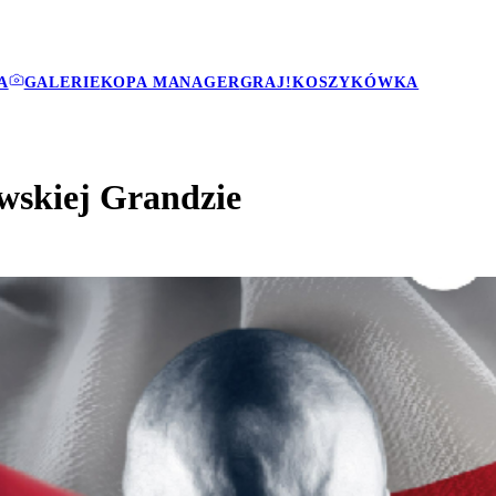
A
GALERIE
KOPA MANAGER
GRAJ!
KOSZYKÓWKA
awskiej Grandzie