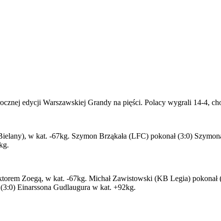
cznej edycji Warszawskiej Grandy na pięści. Polacy wygrali 14-4, cho
ielany), w kat. -67kg. Szymon Brząkała (LFC) pokonał (3:0) Szymon
kg.
iktorem Zoegą, w kat. -67kg. Michał Zawistowski (KB Legia) pokonał (
(3:0) Einarssona Gudlaugura w kat. +92kg.