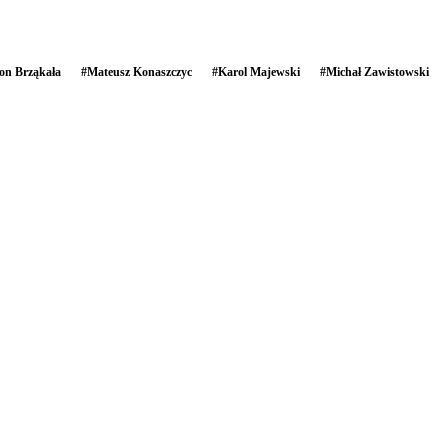
on Brząkała
#
Mateusz Konaszczyc
#
Karol Majewski
#
Michał Zawistowski