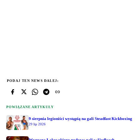
PODAJ TEN NEWS DALEJ:
POWIĄZANE ARTYKUŁY
9 sierpnia legioniści wystąpią na gali Steadfast Kickboxing
29 lip 2026
Wygrana Łąkowskiego podczas gali w Siedlcach