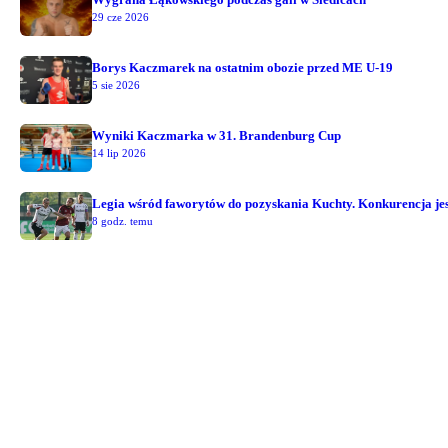
29 cze 2026
Borys Kaczmarek na ostatnim obozie przed ME U-19
5 sie 2026
Wyniki Kaczmarka w 31. Brandenburg Cup
14 lip 2026
Legia wśród faworytów do pozyskania Kuchty. Konkurencja jest
8 godz. temu