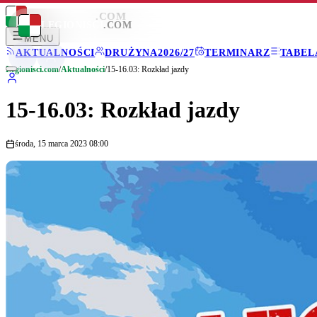
LEGIONISCI
.COM
LEGIONISCI
.COM
MENU
AKTUALNOŚCI
DRUŻYNA
2026/27
TERMINARZ
TABEL
Legionisci.com
/
Aktualności
/
15-16.03: Rozkład jazdy
15-16.03: Rozkład jazdy
środa, 15 marca 2023 08:00