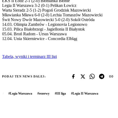
ŁKS II Łódź 2-1 (2-0) Błonianka Błonie
Legia II Warszawa 3-2 (0-1) Pelikan Łowicz
Warta Sieradz 2-5 (1-2) Pogoń Grodzisk Mazowiecki
Mławianka Mława 6-0 (2-0) Lechia Tomaszów Mazowiecki
Świt Nowy Dwór Mazowiecki 5-0 (2-0) Sokół Ostróda
14.03. Olimpia Zambrów - Legionovia Legionowo
15.03. Pilica Białobrzegi - Jagiellonia II Białystok
05.04. Broń Radom - Ursus Warszawa
12.04. Unia Skierniewice - Concordia Elbląg
Tabela, wyniki i terminarz III ligi
PODAJ TEN NEWS DALEJ:
#
Legia Warszawa
#
rezerwy
#
III liga
#
Legia II Warszawa