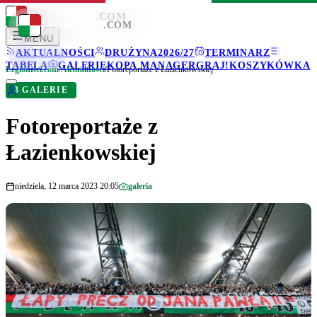
LEGIONISCI
.COM
LEGIONISCI
.COM
MENU
AKTUALNOŚCI
DRUŻYNA
2026/27
TERMINARZ
TABELA
GALERIE
KOPA MANAGER
GRAJ!
KOSZYKÓWKA
Legionisci.com
/
Aktualności
/
Fotoreportaże z Łazienkowskiej
3 GALERIE
Fotoreportaże z
Łazienkowskiej
niedziela, 12 marca 2023 20:05
galeria