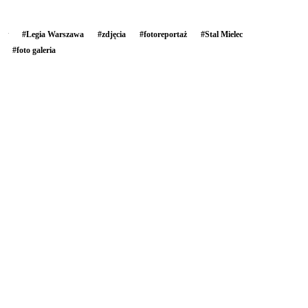
#
Legia Warszawa
#
zdjęcia
#
fotoreportaż
#
Stal Mielec
#
foto galeria