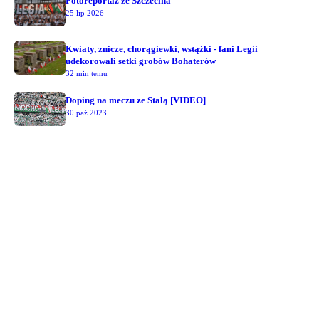
Fotoreportaż ze Szczecina
25 lip 2026
Kwiaty, znicze, chorągiewki, wstążki - fani Legii
udekorowali setki grobów Bohaterów
32 min temu
Doping na meczu ze Stalą [VIDEO]
30 paź 2023