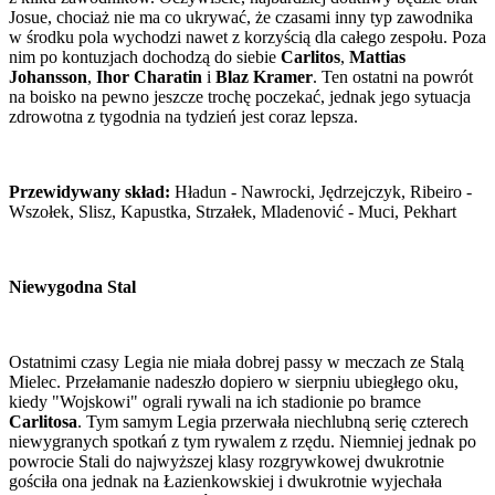
Josue, chociaż nie ma co ukrywać, że czasami inny typ zawodnika
w środku pola wychodzi nawet z korzyścią dla całego zespołu. Poza
nim po kontuzjach dochodzą do siebie
Carlitos
,
Mattias
Johansson
,
Ihor Charatin
i
Blaz Kramer
. Ten ostatni na powrót
na boisko na pewno jeszcze trochę poczekać, jednak jego sytuacja
zdrowotna z tygodnia na tydzień jest coraz lepsza.
Przewidywany skład:
Hładun - Nawrocki, Jędrzejczyk, Ribeiro -
Wszołek, Slisz, Kapustka, Strzałek, Mladenović - Muci, Pekhart
Niewygodna Stal
Ostatnimi czasy Legia nie miała dobrej passy w meczach ze Stalą
Mielec. Przełamanie nadeszło dopiero w sierpniu ubiegłego oku,
kiedy "Wojskowi" ograli rywali na ich stadionie po bramce
Carlitosa
. Tym samym Legia przerwała niechlubną serię czterech
niewygranych spotkań z tym rywalem z rzędu. Niemniej jednak po
powrocie Stali do najwyższej klasy rozgrywkowej dwukrotnie
gościła ona jednak na Łazienkowskiej i dwukrotnie wyjechała