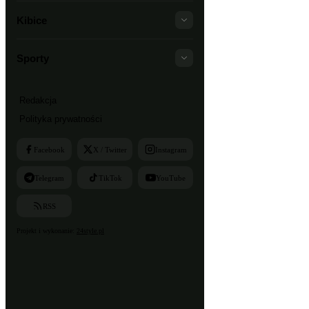
Kibice
Sporty
Redakcja
Polityka prywatności
Facebook
X / Twitter
Instagram
Telegram
TikTok
YouTube
RSS
Projekt i wykonanie:
24style.pl