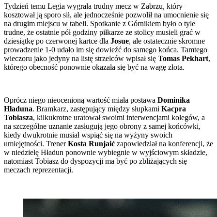
Tydzień temu Legia wygrała trudny mecz w Zabrzu, który
kosztował ją sporo sił, ale jednocześnie pozwolił na umocnienie się
na drugim miejscu w tabeli. Spotkanie z Górnikiem było o tyle
trudne, że ostatnie pół godziny piłkarze ze stolicy musieli grać w
dziesiątkę po czerwonej kartce dla
Josue
, ale ostatecznie skromne
prowadzenie 1-0 udało im się dowieźć do samego końca. Tamtego
wieczoru jako jedyny na listę strzelców wpisał się
Tomas Pekhart
,
którego obecność ponownie okazała się być na wagę złota.
Oprócz niego nieocenioną wartość miała postawa
Dominika
Hładuna
. Bramkarz, zastępujący między słupkami
Kacpra
Tobiasza
, kilkukrotne uratował swoimi interwencjami kolegów, a
na szczególne uznanie zasługują jego obrony z samej końcówki,
kiedy dwukrotnie musiał wspiąć się na wyżyny swoich
umiejętności. Trener
Kosta Runjaić
zapowiedział na konferencji, że
w niedzielę Hładun ponownie wybiegnie w wyjściowym składzie,
natomiast Tobiasz do dyspozycji ma być po zbliżających się
meczach reprezentacji.