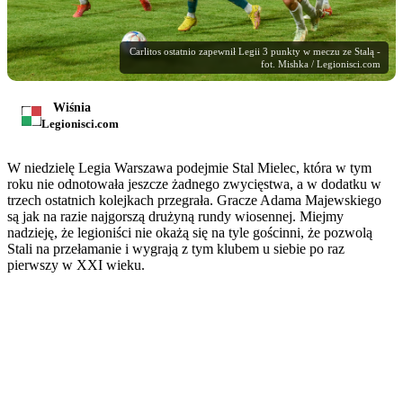
Carlitos ostatnio zapewnił Legii 3 punkty w meczu ze Stalą -
fot. Mishka / Legionisci.com
Wiśnia
Legionisci.com
W niedzielę Legia Warszawa podejmie Stal Mielec, która w tym
roku nie odnotowała jeszcze żadnego zwycięstwa, a w dodatku w
trzech ostatnich kolejkach przegrała. Gracze Adama Majewskiego
są jak na razie najgorszą drużyną rundy wiosennej. Miejmy
nadzieję, że legioniści nie okażą się na tyle gościnni, że pozwolą
Stali na przełamanie i wygrają z tym klubem u siebie po raz
pierwszy w XXI wieku.