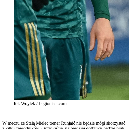
fot. Woytek / Legionisci.com
W meczu ze Stalą Mielec trener Runjaić nie będzie mógł skorzystać
z kilku zawodników. Oczywiście, najbardziej dotkliwy będzie brak