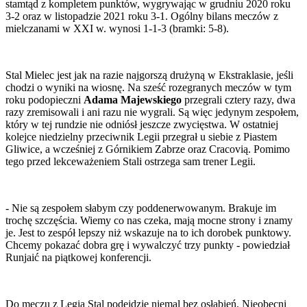
stamtąd z kompletem punktów, wygrywając w grudniu 2020 roku
3-2 oraz w listopadzie 2021 roku 3-1. Ogólny bilans meczów z
mielczanami w XXI w. wynosi 1-1-3 (bramki: 5-8).
Stal Mielec jest jak na razie najgorszą drużyną w Ekstraklasie, jeśli
chodzi o wyniki na wiosnę. Na sześć rozegranych meczów w tym
roku podopieczni
Adama Majewskiego
przegrali cztery razy, dwa
razy zremisowali i ani razu nie wygrali. Są więc jedynym zespołem,
który w tej rundzie nie odniósł jeszcze zwycięstwa. W ostatniej
kolejce niedzielny przeciwnik Legii przegrał u siebie z Piastem
Gliwice, a wcześniej z Górnikiem Zabrze oraz Cracovią. Pomimo
tego przed lekceważeniem Stali ostrzega sam trener Legii.
- Nie są zespołem słabym czy poddenerwowanym. Brakuje im
trochę szczęścia. Wiemy co nas czeka, mają mocne strony i znamy
je. Jest to zespół lepszy niż wskazuje na to ich dorobek punktowy.
Chcemy pokazać dobra grę i wywalczyć trzy punkty - powiedział
Runjaić na piątkowej konferencji.
Do meczu z Legią Stal podejdzie niemal bez osłabień. Nieobecni