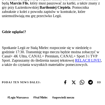
będą
Marcin Flis
, który musi pauzować za kartki, a także znany z
gry przy Łazienkowskiej
Bartłomiej Ciepiela
. Pomocnika
zabraknie z kolei z powodu zapisów w kontrakcie, które
uniemożliwiają mu grę przeciwko Legii.
Gdzie oglądać?
Spotkanie Legii ze Stalą Mielec rozpocznie się w niedzielę o
godzinie 17:30. Transmisję tego meczu będzie można zobaczyć w
Canal+ 4K Ultra, CANAL+ Premium, CANAL+ Sport 3 i TVP
Sport. Zapraszamy do śledzenia naszej tekstowej
RELACJI LIVE!
,
a także do czytania wszystkich materiałów pomeczowych.
PODAJ TEN NEWS DALEJ:
#
Legia Warszawa
#
Stal Mielec
#
zapowiedź meczu