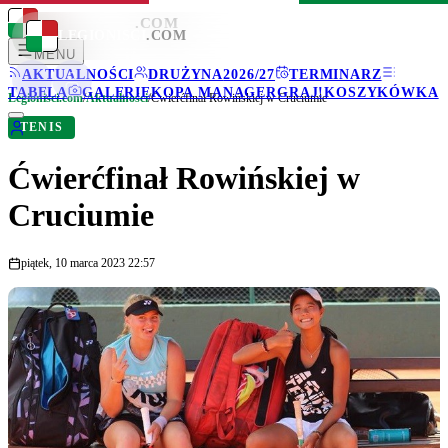
LEGIONISCI
.COM
LEGIONISCI
.COM
MENU
AKTUALNOŚCI
DRUŻYNA
2026/27
TERMINARZ
TABELA
GALERIE
KOPA MANAGER
GRAJ!
KOSZYKÓWKA
Legionisci.com
/
Aktualności
/
Ćwierćfinał Rowińskiej w Cruciumie
TENIS
Ćwierćfinał Rowińskiej w
Cruciumie
piątek, 10 marca 2023 22:57