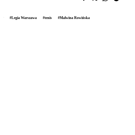
#
Legia Warszawa
#
tenis
#
Malwina Rowińska