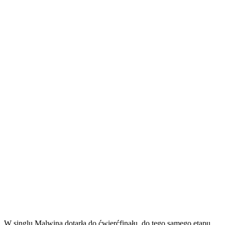
W singlu Malwina dotarła do ćwierćfinału, do tego samego etapu