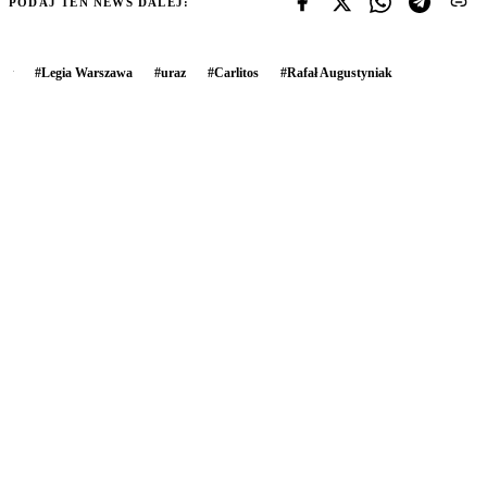
PODAJ TEN NEWS DALEJ:
#
Legia Warszawa
#
uraz
#
Carlitos
#
Rafał Augustyniak