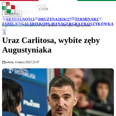
LEGIONISCI
.COM
LEGIONISCI
.COM
MENU
AKTUALNOŚCI
DRUŻYNA
2026/27
TERMINARZ
TABELA
GALERIE
KOPA MANAGER
GRAJ!
KOSZYKÓWKA
Legionisci.com
/
Aktualności
/
Uraz Carlitosa, wybite zęby Augustyniaka
Uraz Carlitosa, wybite zęby
Augustyniaka
sobota, 4 marca 2023 22:47