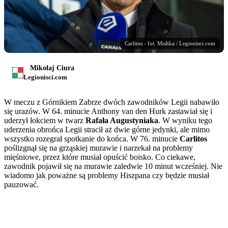
Carlitos - fot. Mishka / Legionisci.com
Mikołaj Ciura
Legionisci.com
W meczu z Górnikiem Zabrze dwóch zawodników Legii nabawiło
się urazów. W 64. minucie Anthony van den Hurk zastawiał się i
uderzył łokciem w twarz
Rafała Augustyniaka
. W wyniku tego
uderzenia obrońca Legii stracił aż dwie górne jedynki, ale mimo
wszystko rozegrał spotkanie do końca. W 76. minucie
Carlitos
poślizgnął się na grząskiej murawie i narzekał na problemy
mięśniowe, przez które musiał opuścić boisko. Co ciekawe,
zawodnik pojawił się na murawie zaledwie 10 minut wcześniej. Nie
wiadomo jak poważne są problemy Hiszpana czy będzie musiał
pauzować.