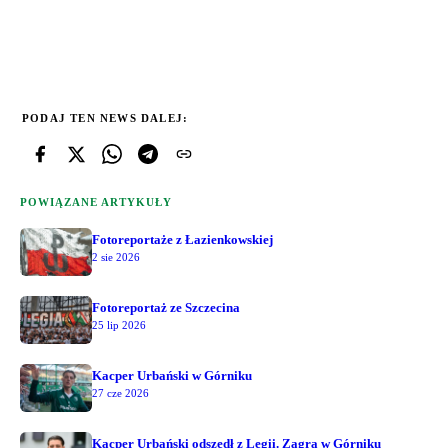
PODAJ TEN NEWS DALEJ:
POWIĄZANE ARTYKUŁY
Fotoreportaże z Łazienkowskiej
2 sie 2026
Fotoreportaż ze Szczecina
25 lip 2026
Kacper Urbański w Górniku
27 cze 2026
Kacper Urbański odszedł z Legii. Zagra w Górniku