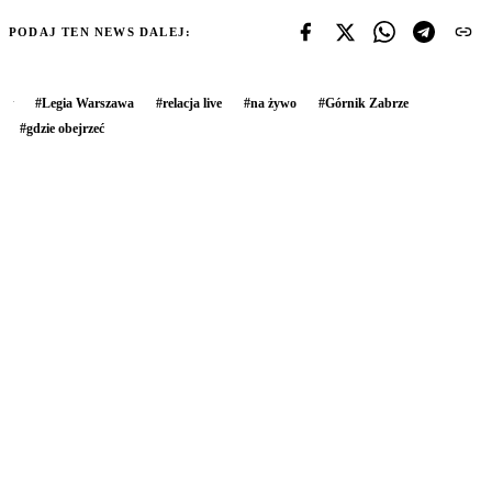
PODAJ TEN NEWS DALEJ:
#
Legia Warszawa
#
relacja live
#
na żywo
#
Górnik Zabrze
#
gdzie obejrzeć