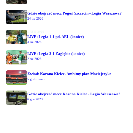
Gdzie obejrzeć mecz Pogoń Szczecin - Legia Warszawa?
24 lip 2026
LATO 2026
L!VE: Legia 1-1 pd. AEL (koniec)
3 sie 2026
L!VE: Legia 3-1 Zagłębie (koniec)
2 sie 2026
Zwiad: Korona Kielce. Ambitny plan Maciejczyka
5 godz. temu
Gdzie obejrzeć mecz Korona Kielce - Legia Warszawa?
6 gru 2023