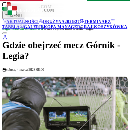
LEGIONISCI
.COM
LEGIONISCI
.COM
MENU
AKTUALNOŚCI
DRUŻYNA
2026/27
TERMINARZ
TABELA
GALERIE
KOPA MANAGER
GRAJ!
KOSZYKÓWKA
Legionisci.com
/
Aktualności
/
Gdzie obejrzeć mecz Górnik - Legia?
Gdzie obejrzeć mecz Górnik -
Legia?
sobota, 4 marca 2023 08:00