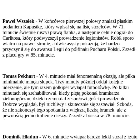
Paweł Wszołek
- W końcówce pierwszej połowy znalazł płaskim
podaniem Kapustkę, który wpisał się na listę strzelców. W 71.
minucie świetnie ruszył prawą flanką, a następnie celnie dograł do
Carlitosa, który podwyższył prowadzenie legionistów. Robił sporo
wiatru na prawej stronie, a dwie asysty pokazują, że bardzo
przyczynił się do awansu Legii do półfinału Pucharu Polski. Zszedł
z placu gry w 85. minucie.
Tomas Pekhart
- W 4. minucie miał fenomenalną okazję, ale piłka
minimalnie minęła słupek. Trzy minuty później oddał kolejne
uderzenie, ale tym razem golkiper wyłapał futbolówkę. Po kilku
minutach się zrehabilitował, kiedy piętą pokonał bramkarza
zielonogórzan, dzięki czemu dał zespołowi gości prowadzenie.
Dobrze wyglądał, był ruchliwy i skutecznie się zastawiał. Szkoda,
że nie zakończył tego spotkania z większą liczbą bramek, ale z
pewnością jedno trafienie cieszy. Zszedł z boiska w 78. minucie.
Dominik Hładun
- W 6. minucie wyłapał bardzo lekki strzał z rzutu