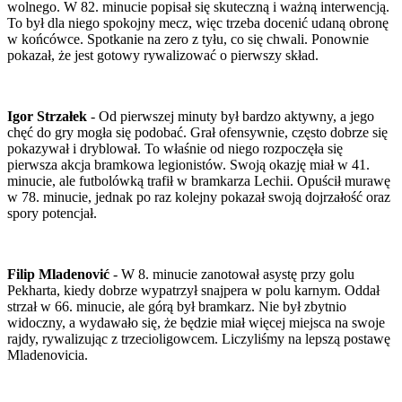
wolnego. W 82. minucie popisał się skuteczną i ważną interwencją.
To był dla niego spokojny mecz, więc trzeba docenić udaną obronę
w końcówce. Spotkanie na zero z tyłu, co się chwali. Ponownie
pokazał, że jest gotowy rywalizować o pierwszy skład.
Igor Strzałek
- Od pierwszej minuty był bardzo aktywny, a jego
chęć do gry mogła się podobać. Grał ofensywnie, często dobrze się
pokazywał i dryblował. To właśnie od niego rozpoczęła się
pierwsza akcja bramkowa legionistów. Swoją okazję miał w 41.
minucie, ale futbolówką trafił w bramkarza Lechii. Opuścił murawę
w 78. minucie, jednak po raz kolejny pokazał swoją dojrzałość oraz
spory potencjał.
Filip Mladenović
- W 8. minucie zanotował asystę przy golu
Pekharta, kiedy dobrze wypatrzył snajpera w polu karnym. Oddał
strzał w 66. minucie, ale górą był bramkarz. Nie był zbytnio
widoczny, a wydawało się, że będzie miał więcej miejsca na swoje
rajdy, rywalizując z trzecioligowcem. Liczyliśmy na lepszą postawę
Mladenovicia.