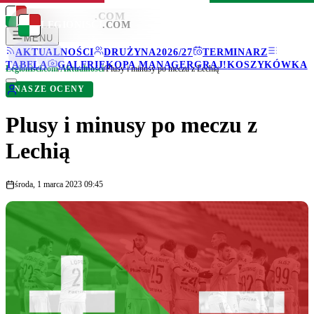
LEGIONISCI
.COM
LEGIONISCI
.COM
MENU
AKTUALNOŚCI
DRUŻYNA
2026/27
TERMINARZ
TABELA
GALERIE
KOPA MANAGER
GRAJ!
KOSZYKÓWKA
Legionisci.com
/
Aktualności
/
Plusy i minusy po meczu z Lechią
NASZE OCENY
Plusy i minusy po meczu z
Lechią
środa, 1 marca 2023 09:45