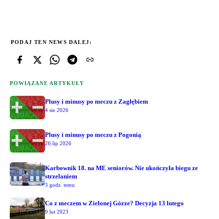
PODAJ TEN NEWS DALEJ:
POWIĄZANE ARTYKUŁY
Plusy i minusy po meczu z Zagłębiem
4 sie 2026
Plusy i minusy po meczu z Pogonią
26 lip 2026
Karbownik 18. na ME seniorów. Nie ukończyła biegu ze
strzelaniem
3 godz. temu
Co z meczem w Zielonej Górze? Decyzja 13 lutego
9 lut 2023