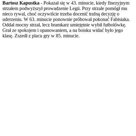
Bartosz Kapustka
- Pokazał się w 43. minucie, kiedy finezyjnym
strzałem podwyższył prowadzenie Legii. Przy strzale pomógł mu
nieco rywal, choć oczywiście trzeba docenić trafną decyzję o
uderzeniu. W 63. minucie ponownie próbował pokonać Fabisiaka.
Oddał mocny strzał, lecz bramkarz umiejętnie wybił futbolówkę.
Grał ze spokojem i opanowaniem, a na boisku widać było jego
klasę. Zszedł z placu gry w 85. minucie.