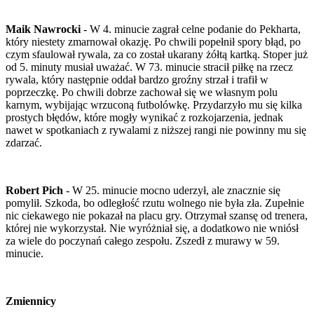
Maik Nawrocki
- W 4. minucie zagrał celne podanie do Pekharta,
który niestety zmarnował okazję. Po chwili popełnił spory błąd, po
czym sfaulował rywala, za co został ukarany żółtą kartką. Stoper już
od 5. minuty musiał uważać. W 73. minucie stracił piłkę na rzecz
rywala, który następnie oddał bardzo groźny strzał i trafił w
poprzeczkę. Po chwili dobrze zachował się we własnym polu
karnym, wybijając wrzuconą futbolówkę. Przydarzyło mu się kilka
prostych błędów, które mogły wynikać z rozkojarzenia, jednak
nawet w spotkaniach z rywalami z niższej rangi nie powinny mu się
zdarzać.
Robert Pich
- W 25. minucie mocno uderzył, ale znacznie się
pomylił. Szkoda, bo odległość rzutu wolnego nie była zła. Zupełnie
nic ciekawego nie pokazał na placu gry. Otrzymał szansę od trenera,
której nie wykorzystał. Nie wyróżniał się, a dodatkowo nie wniósł
za wiele do poczynań całego zespołu. Zszedł z murawy w 59.
minucie.
Zmiennicy