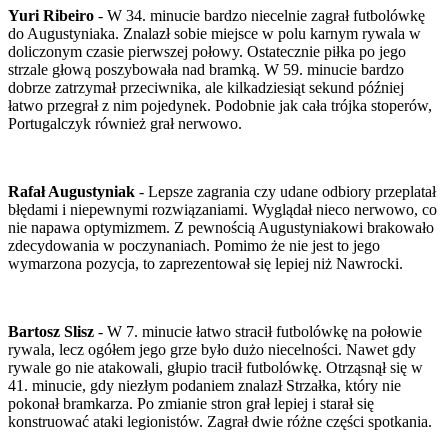
Yuri Ribeiro
- W 34. minucie bardzo niecelnie zagrał futbolówkę
do Augustyniaka. Znalazł sobie miejsce w polu karnym rywala w
doliczonym czasie pierwszej połowy. Ostatecznie piłka po jego
strzale głową poszybowała nad bramką. W 59. minucie bardzo
dobrze zatrzymał przeciwnika, ale kilkadziesiąt sekund później
łatwo przegrał z nim pojedynek. Podobnie jak cała trójka stoperów,
Portugalczyk również grał nerwowo.
Rafał Augustyniak
- Lepsze zagrania czy udane odbiory przeplatał
błędami i niepewnymi rozwiązaniami. Wyglądał nieco nerwowo, co
nie napawa optymizmem. Z pewnością Augustyniakowi brakowało
zdecydowania w poczynaniach. Pomimo że nie jest to jego
wymarzona pozycja, to zaprezentował się lepiej niż Nawrocki.
Bartosz Slisz
- W 7. minucie łatwo stracił futbolówkę na połowie
rywala, lecz ogółem jego grze było dużo niecelności. Nawet gdy
rywale go nie atakowali, głupio tracił futbolówkę. Otrząsnął się w
41. minucie, gdy niezłym podaniem znalazł Strzałka, który nie
pokonał bramkarza. Po zmianie stron grał lepiej i starał się
konstruować ataki legionistów. Zagrał dwie różne części spotkania.