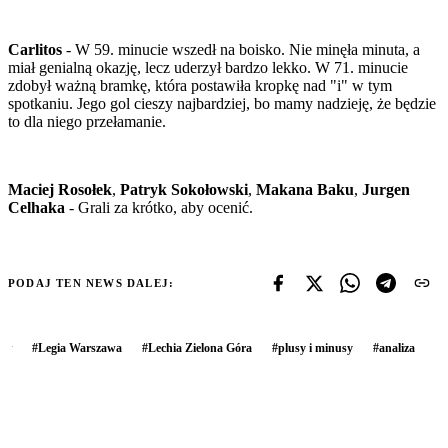
Carlitos
- W 59. minucie wszedł na boisko. Nie minęła minuta, a
miał genialną okazję, lecz uderzył bardzo lekko. W 71. minucie
zdobył ważną bramkę, która postawiła kropkę nad "i" w tym
spotkaniu. Jego gol cieszy najbardziej, bo mamy nadzieję, że będzie
to dla niego przełamanie.
Maciej Rosołek
,
Patryk Sokołowski
,
Makana Baku
,
Jurgen
Celhaka
- Grali za krótko, aby ocenić.
PODAJ TEN NEWS DALEJ:
#
Legia Warszawa
#
Lechia Zielona Góra
#
plusy i minusy
#
analiza