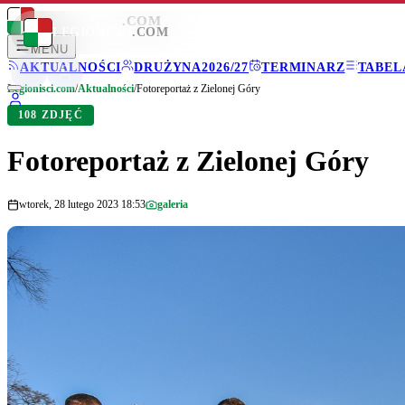
LEGIONISCI
.COM
LEGIONISCI
.COM
MENU
AKTUALNOŚCI
DRUŻYNA
2026/27
TERMINARZ
TABEL
Legionisci.com
/
Aktualności
/
Fotoreportaż z Zielonej Góry
108 ZDJĘĆ
Fotoreportaż z Zielonej Góry
wtorek, 28 lutego 2023 18:53
galeria