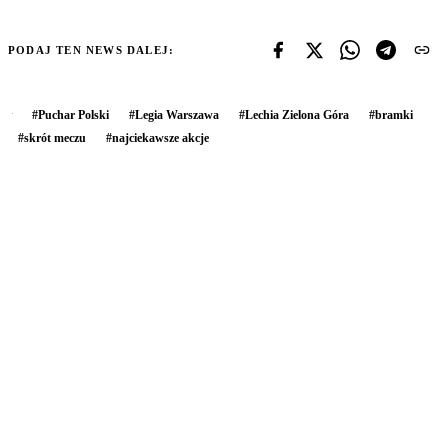
PODAJ TEN NEWS DALEJ:
#
Puchar Polski
#
Legia Warszawa
#
Lechia Zielona Góra
#
bramki
#
skrót meczu
#
najciekawsze akcje