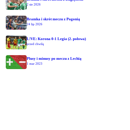
2 sie 2026
Bramka i skrót meczu z Pogonią
24 lip 2026
L!VE: Korona 0-1 Legia (2. połowa)
przed chwilą
Plusy i minusy po meczu z Lechią
1 mar 2023