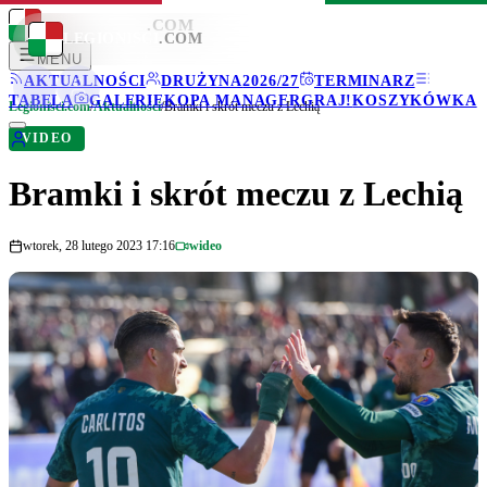
LEGIONISCI
.COM
LEGIONISCI
.COM
MENU
AKTUALNOŚCI
DRUŻYNA
2026/27
TERMINARZ
TABELA
GALERIE
KOPA MANAGER
GRAJ!
KOSZYKÓWKA
Legionisci.com
/
Aktualności
/
Bramki i skrót meczu z Lechią
VIDEO
Bramki i skrót meczu z Lechią
wtorek, 28 lutego 2023 17:16
wideo