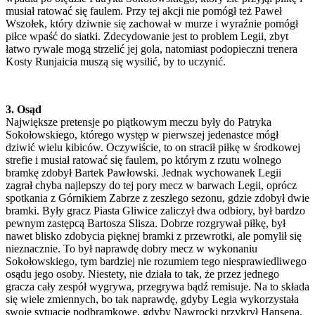
musiał ratować się faulem. Przy tej akcji nie pomógł też Paweł
Wszołek, który dziwnie się zachował w murze i wyraźnie pomógł
piłce wpaść do siatki. Zdecydowanie jest to problem Legii, zbyt
łatwo rywale mogą strzelić jej gola, natomiast podopieczni trenera
Kosty Runjaicia muszą się wysilić, by to uczynić.
3. Osąd
Największe pretensje po piątkowym meczu były do Patryka
Sokołowskiego, którego występ w pierwszej jedenastce mógł
dziwić wielu kibiców. Oczywiście, to on stracił piłkę w środkowej
strefie i musiał ratować się faulem, po którym z rzutu wolnego
bramkę zdobył Bartek Pawłowski. Jednak wychowanek Legii
zagrał chyba najlepszy do tej pory mecz w barwach Legii, oprócz
spotkania z Górnikiem Zabrze z zeszłego sezonu, gdzie zdobył dwie
bramki. Były gracz Piasta Gliwice zaliczył dwa odbiory, był bardzo
pewnym zastępcą Bartosza Slisza. Dobrze rozgrywał piłkę, był
nawet blisko zdobycia pięknej bramki z przewrotki, ale pomylił się
nieznacznie. To był naprawdę dobry mecz w wykonaniu
Sokołowskiego, tym bardziej nie rozumiem tego niesprawiedliwego
osądu jego osoby. Niestety, nie działa to tak, że przez jednego
gracza cały zespół wygrywa, przegrywa bądź remisuje. Na to składa
się wiele zmiennych, bo tak naprawdę, gdyby Legia wykorzystała
swoje sytuacje podbramkowe, gdyby Nawrocki przykrył Hansena,