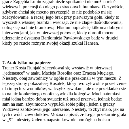
gracz Zagłębia Lubin zagrał niezłe spotkanie i nie można mieć
większych pretensji do niego po straconych bramkarz. Oczywiście,
gdybym chciał się mocno przyczepić, to nie podobało mi się
zdecydowanie, a raczej jego brak przy pierwszym golu, kiedy to
wyszedł z własnej bramki i wiedząc, że nie złapie dośrodkowania,
cofnął się na linię bramkową. Hładun popisał się kilkoma dobrymi
interwencjami, jak w pierwszej połowie, kiedy obronił mocne
uderzenie z dystansu Bartłomieja Pawłowskiego bądź w drugiej,
kiedy po rzucie rożnym swojej okazji szukał Hansen.
7. Atak tylko na papierze
Trener Kosta Runjaić zdecydował się wystawić w pierwszej
„jedenastce” w ataku Macieja Rosołka oraz Ernesta Muçiego.
Niestety, obaj zawodnicy w ogóle nie przekonali w tym meczu. Z
lepszej strony pokazał się Rosołek, który tworzył wolne przestrzenie
dla innych zawodników, walczył z rywalami, ale nie przekładało się
to na nic konkretnego w ofensywie dla kolegów. Muci natomiast
miał jedną bardzo dobrą sytuację tuż przed przerwą, jednak będąc
sam na sam, zbyt mocno wypuścił sobie piłkę i jeden z graczy
Widzewa zablokował jego uderzenie. Niestety, to zbyt mało, jak na
tych dwóch zawodników. Można napisać, że Legia przekornie grała
w „9” i niestety żaden z napastników nie pomógł na boisku.