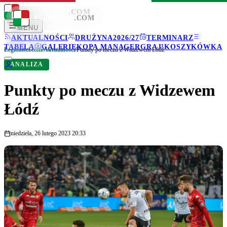
LEGIONISCI
.COM
LEGIONISCI
.COM
MENU
AKTUALNOŚCI
DRUŻYNA
2026/27
TERMINARZ
TABELA
GALERIE
KOPA MANAGER
GRAJ!
KOSZYKÓWKA
Legionisci.com
/
Aktualności
/
Punkty po meczu z Widzewem Łódź
ANALIZA
Punkty po meczu z Widzewem
Łódź
niedziela, 26 lutego 2023 20:33