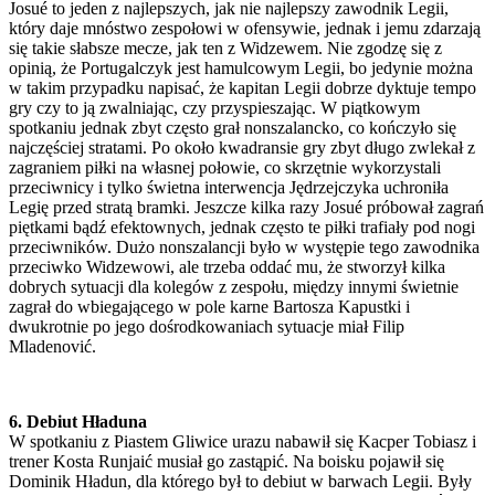
Josué to jeden z najlepszych, jak nie najlepszy zawodnik Legii,
który daje mnóstwo zespołowi w ofensywie, jednak i jemu zdarzają
się takie słabsze mecze, jak ten z Widzewem. Nie zgodzę się z
opinią, że Portugalczyk jest hamulcowym Legii, bo jedynie można
w takim przypadku napisać, że kapitan Legii dobrze dyktuje tempo
gry czy to ją zwalniając, czy przyspieszając. W piątkowym
spotkaniu jednak zbyt często grał nonszalancko, co kończyło się
najczęściej stratami. Po około kwadransie gry zbyt długo zwlekał z
zagraniem piłki na własnej połowie, co skrzętnie wykorzystali
przeciwnicy i tylko świetna interwencja Jędrzejczyka uchroniła
Legię przed stratą bramki. Jeszcze kilka razy Josué próbował zagrań
piętkami bądź efektownych, jednak często te piłki trafiały pod nogi
przeciwników. Dużo nonszalancji było w występie tego zawodnika
przeciwko Widzewowi, ale trzeba oddać mu, że stworzył kilka
dobrych sytuacji dla kolegów z zespołu, między innymi świetnie
zagrał do wbiegającego w pole karne Bartosza Kapustki i
dwukrotnie po jego dośrodkowaniach sytuacje miał Filip
Mladenović.
6. Debiut Hładuna
W spotkaniu z Piastem Gliwice urazu nabawił się Kacper Tobiasz i
trener Kosta Runjaić musiał go zastąpić. Na boisku pojawił się
Dominik Hładun, dla którego był to debiut w barwach Legii. Były