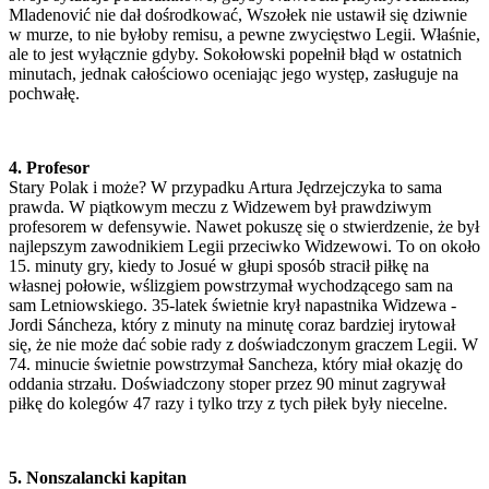
Mladenović nie dał dośrodkować, Wszołek nie ustawił się dziwnie
w murze, to nie byłoby remisu, a pewne zwycięstwo Legii. Właśnie,
ale to jest wyłącznie gdyby. Sokołowski popełnił błąd w ostatnich
minutach, jednak całościowo oceniając jego występ, zasługuje na
pochwałę.
4. Profesor
Stary Polak i może? W przypadku Artura Jędrzejczyka to sama
prawda. W piątkowym meczu z Widzewem był prawdziwym
profesorem w defensywie. Nawet pokuszę się o stwierdzenie, że był
najlepszym zawodnikiem Legii przeciwko Widzewowi. To on około
15. minuty gry, kiedy to Josué w głupi sposób stracił piłkę na
własnej połowie, wślizgiem powstrzymał wychodzącego sam na
sam Letniowskiego. 35-latek świetnie krył napastnika Widzewa -
Jordi Sáncheza, który z minuty na minutę coraz bardziej irytował
się, że nie może dać sobie rady z doświadczonym graczem Legii. W
74. minucie świetnie powstrzymał Sancheza, który miał okazję do
oddania strzału. Doświadczony stoper przez 90 minut zagrywał
piłkę do kolegów 47 razy i tylko trzy z tych piłek były niecelne.
5. Nonszalancki kapitan