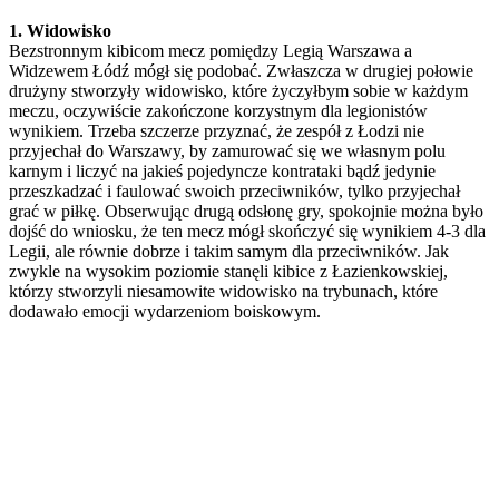
1. Widowisko
Bezstronnym kibicom mecz pomiędzy Legią Warszawa a
Widzewem Łódź mógł się podobać. Zwłaszcza w drugiej połowie
drużyny stworzyły widowisko, które życzyłbym sobie w każdym
meczu, oczywiście zakończone korzystnym dla legionistów
wynikiem. Trzeba szczerze przyznać, że zespół z Łodzi nie
przyjechał do Warszawy, by zamurować się we własnym polu
karnym i liczyć na jakieś pojedyncze kontrataki bądź jedynie
przeszkadzać i faulować swoich przeciwników, tylko przyjechał
grać w piłkę. Obserwując drugą odsłonę gry, spokojnie można było
dojść do wniosku, że ten mecz mógł skończyć się wynikiem 4-3 dla
Legii, ale równie dobrze i takim samym dla przeciwników. Jak
zwykle na wysokim poziomie stanęli kibice z Łazienkowskiej,
którzy stworzyli niesamowite widowisko na trybunach, które
dodawało emocji wydarzeniom boiskowym.