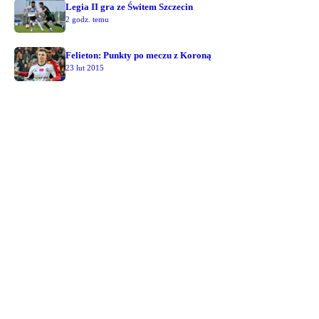
Legia II gra ze Świtem Szczecin
2 godz. temu
Felieton: Punkty po meczu z Koroną
23 lut 2015