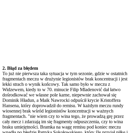
2. Błąd za błędem
To już nie pierwsza taka sytuacja w tym sezonie, gdzie w ostatnich
fragmentach meczu w drużynie legionistów brak koncentracji i jest
lekki strach o wynik końcowy. Tak samo było w meczu z
Widzewem, kiedy to w 70. minucie Filip Mladenović dał łatwo
dośrodkować we własne pole karne, niepewnie zachował się
Dominik Hładun, a Maik Nawrocki odpuścił krycie Kristoffera
Hansena, który doprowadził do remisu. W każdym meczu rundy
wiosennej brak wśród legionistów koncentracji w ważnych
fragmentach. "nie wiem czy to wina tego, że prowadzą grę przez
cały mecz i zdarzają im się fragmenty odpuszczenia, czy to wina
braku umiejętności. Bramka na wagę remisu pod koniec meczu
wpadła po błędzie Patryka Sokołowskiego, który źle przyjął piłkę i