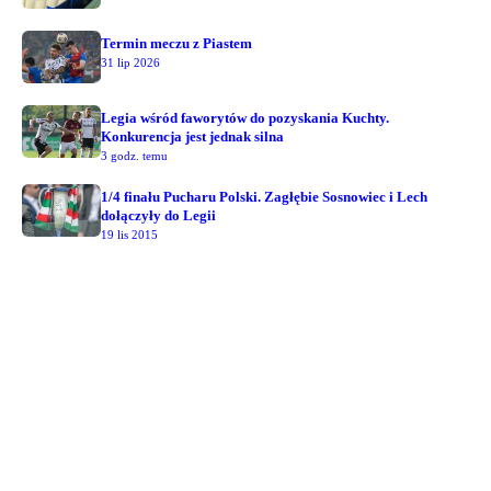
Termin meczu z Piastem
31 lip 2026
Legia wśród faworytów do pozyskania Kuchty.
Konkurencja jest jednak silna
3 godz. temu
1/4 finału Pucharu Polski. Zagłębie Sosnowiec i Lech
dołączyły do Legii
19 lis 2015