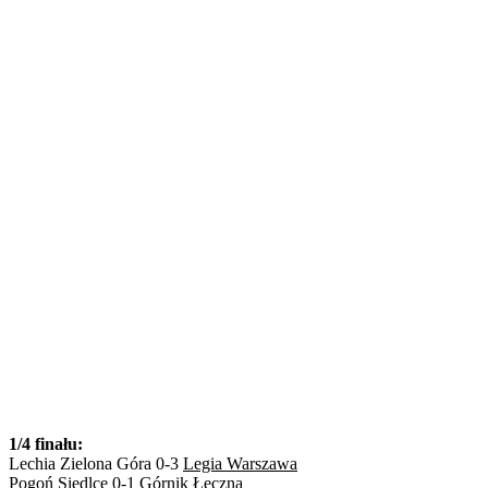
1/4 finału:
Lechia Zielona Góra 0-3
Legia Warszawa
Pogoń Siedlce 0-1
Górnik Łęczna