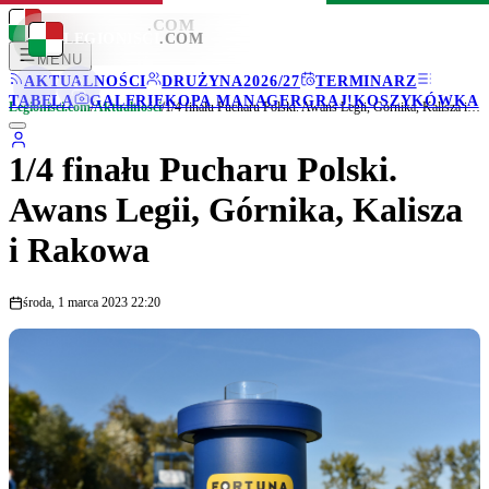
LEGIONISCI
.COM
LEGIONISCI
.COM
MENU
AKTUALNOŚCI
DRUŻYNA
2026/27
TERMINARZ
TABELA
GALERIE
KOPA MANAGER
GRAJ!
KOSZYKÓWKA
Legionisci.com
/
Aktualności
/
1/4 finału Pucharu Polski. Awans Legii, Górnika, Kalisza i Rakowa
1/4 finału Pucharu Polski.
Awans Legii, Górnika, Kalisza
i Rakowa
środa, 1 marca 2023 22:20