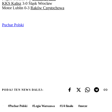
KKS Kalisz
3-0 Śląsk Wrocław
Motor Lublin 0-3
Raków Częstochowa
Puchar Polski
PODAJ TEN NEWS DALEJ:
#
Puchar Polski
#
Legia Warszawa
#
1/4 finału
#
mecze