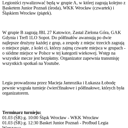
Legioniści rywalizować będą w grupie A, w której zagrają kolejno z
Basketem Junior Poznań (środa), WKK Wrocław (czwartek) i
Śląskiem Wrocław (piątek).
W grupie B zagrają JBL 27 Katowice, Zastal Zielona Góra, GAK
Gdynia i Trefl 1LO Sopot. Do półfinałów awansują po dwie
najlepsze drużyny każdej z grup, a zespoły z miejsc trzecich zagrają
o miejsce piąte, z kolei ci, którzy zajmą czwarte miejsca w grupach -
o siódme miejsce w Polsce w tej kategorii wiekowej. Wstęp na
wszystkie mecze jest bezpłatny. Organizator zapewnia transmisję
wszystkich spotkań na Youtube.
Legia prowadzona przez Macieja Jamrozika i Łukasza Łobodę
pewnie wygrała turnieje ćwierćfinałowe i półfinałowe, których była
organizatorem.
Terminarz turnieju:
01.03 (ŚR) g. 10:00 Śląsk Wrocław - WKK Wrocław
01.03 (ŚR) g. 12:30 Basket Junior Poznań - Profbud Legia
Warszawa