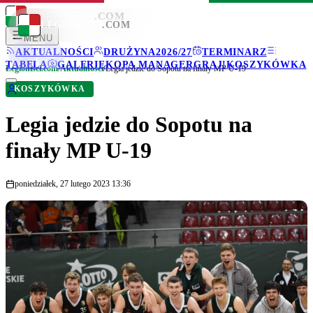
LEGIONISCI
.COM
LEGIONISCI
.COM
MENU
AKTUALNOŚCI
DRUŻYNA
2026/27
TERMINARZ
TABELA
GALERIE
KOPA MANAGER
GRAJ!
KOSZYKÓWKA
Legionisci.com
/
Aktualności
/
Legia jedzie do Sopotu na finały MP U-19
KOSZYKÓWKA
Legia jedzie do Sopotu na
finały MP U-19
poniedziałek, 27 lutego 2023 13:36