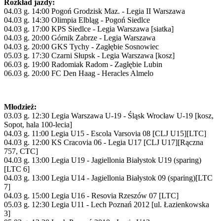
Rozkład jazdy:
04.03 g. 14:00 Pogoń Grodzisk Maz. - Legia II Warszawa
04.03 g. 14:30 Olimpia Elbląg - Pogoń Siedlce
04.03 g. 17:00 KPS Siedlce - Legia Warszawa [siatka]
04.03 g. 20:00 Górnik Zabrze - Legia Warszawa
04.03 g. 20:00 GKS Tychy - Zagłębie Sosnowiec
05.03 g. 17:30 Czarni Słupsk - Legia Warszawa [kosz]
06.03 g. 19:00 Radomiak Radom - Zagłębie Lubin
06.03 g. 20:00 FC Den Haag - Heracles Almelo
Młodzież:
03.03 g. 12:30 Legia Warszawa U-19 - Śląsk Wrocław U-19 [kosz,
Sopot, hala 100-lecia]
04.03 g. 11:00 Legia U15 - Escola Varsovia 08 [CLJ U15][LTC]
04.03 g. 12:00 KS Cracovia 06 - Legia U17 [CLJ U17][Rączna
757, CTC]
04.03 g. 13:00 Legia U19 - Jagiellonia Białystok U19 (sparing)
[LTC 6]
04.03 g. 13:00 Legia U14 - Jagiellonia Białystok 09 (sparing)[LTC
7]
04.03 g. 15:00 Legia U16 - Resovia Rzeszów 07 [LTC]
05.03 g. 12:30 Legia U11 - Lech Poznań 2012 [ul. Łazienkowska
3]