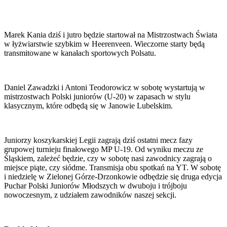
Marek Kania dziś i jutro będzie startował na Mistrzostwach Świata
w łyżwiarstwie szybkim w Heerenveen. Wieczorne starty będą
transmitowane w kanałach sportowych Polsatu.
Daniel Zawadzki i Antoni Teodorowicz w sobotę wystartują w
mistrzostwach Polski juniorów (U-20) w zapasach w stylu
klasycznym, które odbędą się w Janowie Lubelskim.
Juniorzy koszykarskiej Legii zagrają dziś ostatni mecz fazy
grupowej turnieju finałowego MP U-19. Od wyniku meczu ze
Śląskiem, zależeć będzie, czy w sobotę nasi zawodnicy zagrają o
miejsce piąte, czy siódme. Transmisja obu spotkań na YT. W sobotę
i niedzielę w Zielonej Górze-Drzonkowie odbędzie się druga edycja
Puchar Polski Juniorów Młodszych w dwuboju i trójboju
nowoczesnym, z udziałem zawodników naszej sekcji.