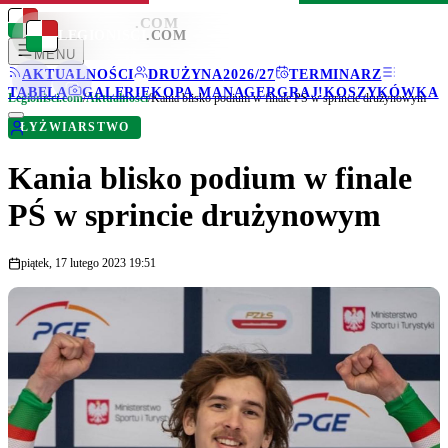
LEGIONISCI
.COM
LEGIONISCI
.COM
MENU
AKTUALNOŚCI
DRUŻYNA
2026/27
TERMINARZ
TABELA
GALERIE
KOPA MANAGER
GRAJ!
KOSZYKÓWKA
Legionisci.com
/
Aktualności
/
Kania blisko podium w finale PŚ w sprincie drużynowym
ŁYŻWIARSTWO
Kania blisko podium w finale
PŚ w sprincie drużynowym
piątek, 17 lutego 2023 19:51