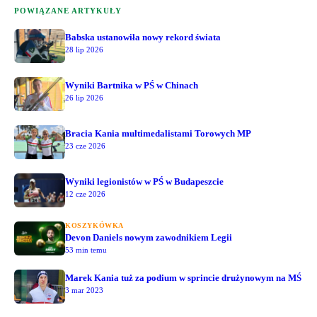
POWIĄZANE ARTYKUŁY
Babska ustanowiła nowy rekord świata
28 lip 2026
Wyniki Bartnika w PŚ w Chinach
26 lip 2026
Bracia Kania multimedalistami Torowych MP
23 cze 2026
Wyniki legionistów w PŚ w Budapeszcie
12 cze 2026
KOSZYKÓWKA
Devon Daniels nowym zawodnikiem Legii
53 min temu
Marek Kania tuż za podium w sprincie drużynowym na MŚ
3 mar 2023