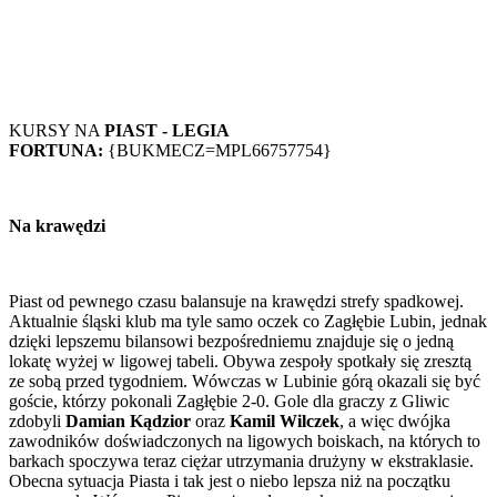
KURSY NA
PIAST - LEGIA
FORTUNA:
{BUKMECZ=MPL66757754}
Na krawędzi
Piast od pewnego czasu balansuje na krawędzi strefy spadkowej.
Aktualnie śląski klub ma tyle samo oczek co Zagłębie Lubin, jednak
dzięki lepszemu bilansowi bezpośredniemu znajduje się o jedną
lokatę wyżej w ligowej tabeli. Obywa zespoły spotkały się zresztą
ze sobą przed tygodniem. Wówczas w Lubinie górą okazali się być
goście, którzy pokonali Zagłębie 2-0. Gole dla graczy z Gliwic
zdobyli
Damian Kądzior
oraz
Kamil Wilczek
, a więc dwójka
zawodników doświadczonych na ligowych boiskach, na których to
barkach spoczywa teraz ciężar utrzymania drużyny w ekstraklasie.
Obecna sytuacja Piasta i tak jest o niebo lepsza niż na początku