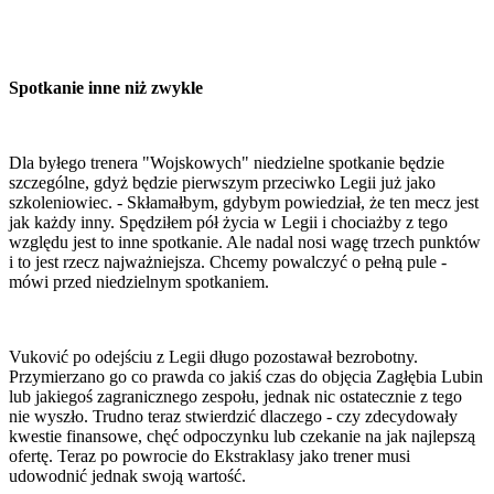
Spotkanie inne niż zwykle
Dla byłego trenera "Wojskowych" niedzielne spotkanie będzie
szczególne, gdyż będzie pierwszym przeciwko Legii już jako
szkoleniowiec. - Skłamałbym, gdybym powiedział, że ten mecz jest
jak każdy inny. Spędziłem pół życia w Legii i chociażby z tego
względu jest to inne spotkanie. Ale nadal nosi wagę trzech punktów
i to jest rzecz najważniejsza. Chcemy powalczyć o pełną pule -
mówi przed niedzielnym spotkaniem.
Vuković po odejściu z Legii długo pozostawał bezrobotny.
Przymierzano go co prawda co jakiś czas do objęcia Zagłębia Lubin
lub jakiegoś zagranicznego zespołu, jednak nic ostatecznie z tego
nie wyszło. Trudno teraz stwierdzić dlaczego - czy zdecydowały
kwestie finansowe, chęć odpoczynku lub czekanie na jak najlepszą
ofertę. Teraz po powrocie do Ekstraklasy jako trener musi
udowodnić jednak swoją wartość.