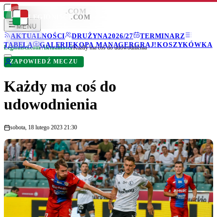
LEGIONISCI
.COM
LEGIONISCI
.COM
MENU
AKTUALNOŚCI
DRUŻYNA
2026/27
TERMINARZ
TABELA
GALERIE
KOPA MANAGER
GRAJ!
KOSZYKÓWKA
Legionisci.com
/
Aktualności
/
Każdy ma coś do udowodnienia
ZAPOWIEDŹ MECZU
Każdy ma coś do
udowodnienia
sobota, 18 lutego 2023 21:30