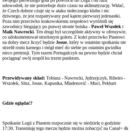
swojego pierwszego gola po powrocie do Legii i od razu
udowodnił, że nie potrzebuje dużo czasu na aklimatyzację. Widać,
że Czech dobrze czuje się w ataku stołecznego klubu i nic
dziwnego, że jest rozpatrywany pod kątem pierwszej jedenastki.
Poza nim przeciwko krakowskiemu zespołowi wyróżnili się
zawodnicy biegający po prawej stronie boiska -
Paweł Wszołek
i
Maik Nawrocki
. Ten drugi był szczególnie aktywny w ofensywie,
co udokumentował strzelonym golem. Z kolei przeciwko Piastowi
na dobry mecz liczyć będzie
Josue
, który w ostatnim spotkaniu nie
strzelił rzutu karnego i mógł mieć do siebie po ostatnim gwizdku
nieco pretensji. Tym razem Portugalczyk na pewno będzie chciał
pociągnąć swój zespół ku trzem punktom.
Przewidywany skład:
Tobiasz - Nawrocki, Jędrzejczyk, Ribeiro -
Wszołek, Slisz, Josue, Kapustka, Mladenović - Muci, Pekhart
Gdzie oglądać?
Spotkanie Legii z Piastem rozpocznie się w niedzielę o godzinie
17:30. Transmisję tego meczu będzie można zobaczyć na Canal+ 4k