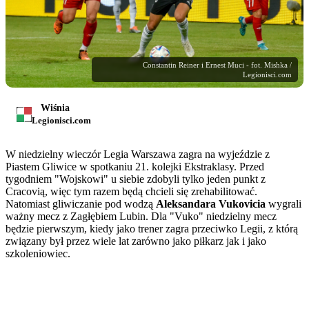
Constantin Reiner i Ernest Muci - fot. Mishka /
Legionisci.com
Wiśnia
Legionisci.com
W niedzielny wieczór Legia Warszawa zagra na wyjeździe z
Piastem Gliwice w spotkaniu 21. kolejki Ekstraklasy. Przed
tygodniem "Wojskowi" u siebie zdobyli tylko jeden punkt z
Cracovią, więc tym razem będą chcieli się zrehabilitować.
Natomiast gliwiczanie pod wodzą
Aleksandara Vukovicia
wygrali
ważny mecz z Zagłębiem Lubin. Dla "Vuko" niedzielny mecz
będzie pierwszym, kiedy jako trener zagra przeciwko Legii, z którą
związany był przez wiele lat zarówno jako piłkarz jak i jako
szkoleniowiec.