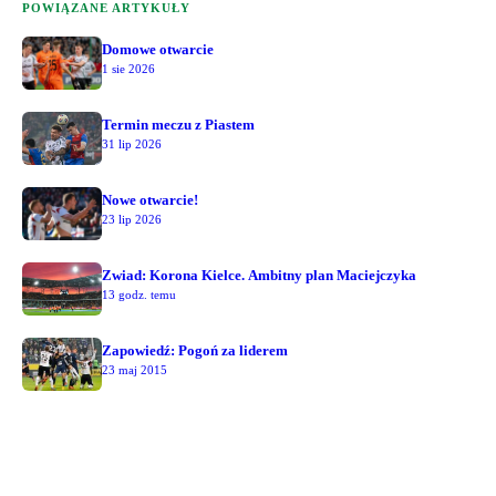
POWIĄZANE ARTYKUŁY
Domowe otwarcie
1 sie 2026
Termin meczu z Piastem
31 lip 2026
Nowe otwarcie!
23 lip 2026
Zwiad: Korona Kielce. Ambitny plan Maciejczyka
13 godz. temu
Zapowiedź: Pogoń za liderem
23 maj 2015