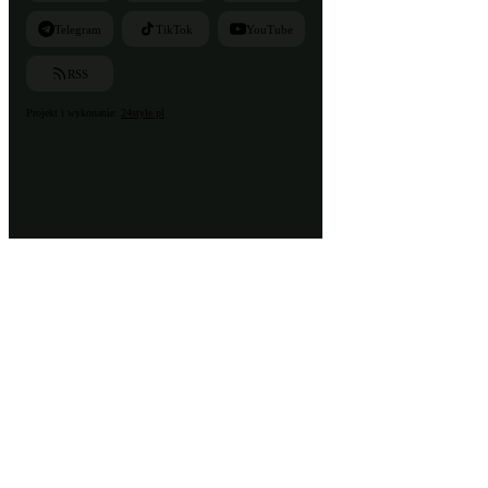
Telegram
TikTok
YouTube
RSS
Projekt i wykonanie:
24style.pl