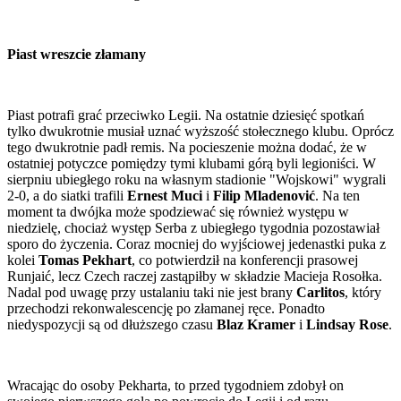
Piast wreszcie złamany
Piast potrafi grać przeciwko Legii. Na ostatnie dziesięć spotkań
tylko dwukrotnie musiał uznać wyższość stołecznego klubu. Oprócz
tego dwukrotnie padł remis. Na pocieszenie można dodać, że w
ostatniej potyczce pomiędzy tymi klubami górą byli legioniści. W
sierpniu ubiegłego roku na własnym stadionie "Wojskowi" wygrali
2-0, a do siatki trafili
Ernest Muci
i
Filip Mladenović
. Na ten
moment ta dwójka może spodziewać się również występu w
niedzielę, chociaż występ Serba z ubiegłego tygodnia pozostawiał
sporo do życzenia. Coraz mocniej do wyjściowej jedenastki puka z
kolei
Tomas Pekhart
, co potwierdził na konferencji prasowej
Runjaić, lecz Czech raczej zastąpiłby w składzie Macieja Rosołka.
Nadal pod uwagę przy ustalaniu taki nie jest brany
Carlitos
, który
przechodzi rekonwalescencję po złamanej ręce. Ponadto
niedyspozycji są od dłuższego czasu
Blaz Kramer
i
Lindsay Rose
.
Wracając do osoby Pekharta, to przed tygodniem zdobył on