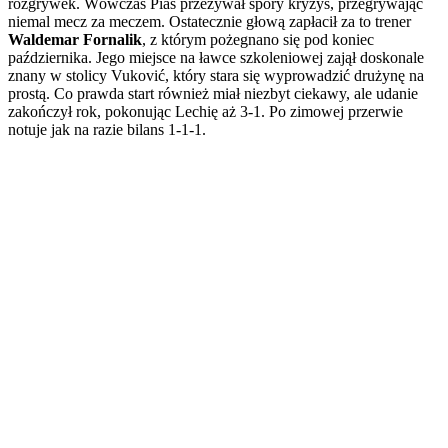
rozgrywek. Wówczas Pias przeżywał spory kryzys, przegrywając
niemal mecz za meczem. Ostatecznie głową zapłacił za to trener
Waldemar Fornalik
, z którym pożegnano się pod koniec
października. Jego miejsce na ławce szkoleniowej zajął doskonale
znany w stolicy Vuković, który stara się wyprowadzić drużynę na
prostą. Co prawda start również miał niezbyt ciekawy, ale udanie
zakończył rok, pokonując Lechię aż 3-1. Po zimowej przerwie
notuje jak na razie bilans 1-1-1.