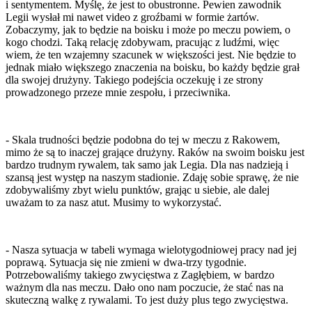
i sentymentem. Myślę, że jest to obustronne. Pewien zawodnik
Legii wysłał mi nawet video z groźbami w formie żartów.
Zobaczymy, jak to będzie na boisku i może po meczu powiem, o
kogo chodzi. Taką relację zdobywam, pracując z ludźmi, więc
wiem, że ten wzajemny szacunek w większości jest. Nie będzie to
jednak miało większego znaczenia na boisku, bo każdy będzie grał
dla swojej drużyny. Takiego podejścia oczekuję i ze strony
prowadzonego przeze mnie zespołu, i przeciwnika.
- Skala trudności będzie podobna do tej w meczu z Rakowem,
mimo że są to inaczej grające drużyny. Raków na swoim boisku jest
bardzo trudnym rywalem, tak samo jak Legia. Dla nas nadzieją i
szansą jest występ na naszym stadionie. Zdaję sobie sprawę, że nie
zdobywaliśmy zbyt wielu punktów, grając u siebie, ale dalej
uważam to za nasz atut. Musimy to wykorzystać.
- Nasza sytuacja w tabeli wymaga wielotygodniowej pracy nad jej
poprawą. Sytuacja się nie zmieni w dwa-trzy tygodnie.
Potrzebowaliśmy takiego zwycięstwa z Zagłębiem, w bardzo
ważnym dla nas meczu. Dało ono nam poczucie, że stać nas na
skuteczną walkę z rywalami. To jest duży plus tego zwycięstwa.