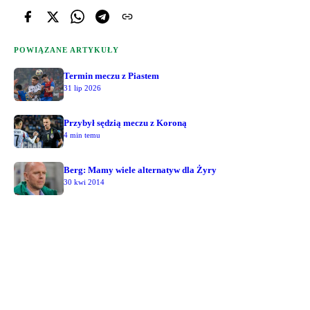
POWIĄZANE ARTYKUŁY
Termin meczu z Piastem
31 lip 2026
Przybył sędzią meczu z Koroną
4 min temu
Berg: Mamy wiele alternatyw dla Żyry
30 kwi 2014