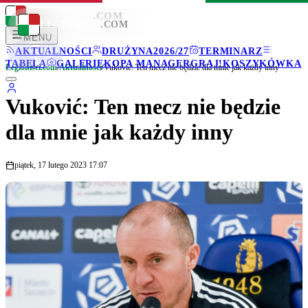
LEGIONISCI
.COM
LEGIONISCI
.COM
MENU
AKTUALNOŚCI
DRUŻYNA
2026/27
TERMINARZ
TABELA
GALERIE
KOPA MANAGER
GRAJ!
KOSZYKÓWKA
Legionisci.com
/
Aktualności
/
Vuković: Ten mecz nie będzie dla mnie jak każdy inny
Vuković: Ten mecz nie będzie
dla mnie jak każdy inny
piątek, 17 lutego 2023 17:07