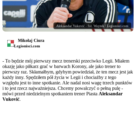
Aleksandar Vuković - fot. Woytek / Legionisci.com
Mikołaj Ciura
Legionisci.com
- To będzie mój pierwszy mecz trenerski przeciwko Legii. Miałem
okazję jako piłkarz grać w barwach Korony, ale jako trener to
pierwszy raz. Skłamałbym, gdybym powiedział, że ten mecz jest jak
każdy inny. Spędziłem pół życia w Legii i chociażby z tego
względu jest to inne spotkanie. Ale nadal nosi wagę trzech punktów
i to jest rzecz najważniejsza. Chcemy powalczyć o pełną pulę -
mówi przed niedzielnym spotkaniem trener Piasta
Aleksandar
Vuković
.