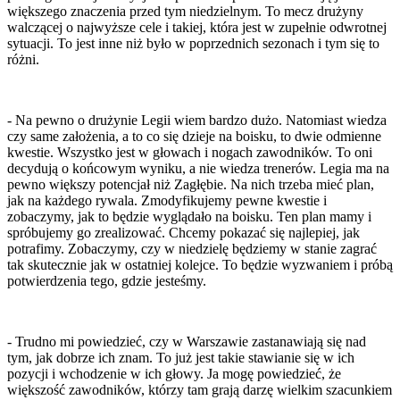
większego znaczenia przed tym niedzielnym. To mecz drużyny
walczącej o najwyższe cele i takiej, która jest w zupełnie odwrotnej
sytuacji. To jest inne niż było w poprzednich sezonach i tym się to
różni.
- Na pewno o drużynie Legii wiem bardzo dużo. Natomiast wiedza
czy same założenia, a to co się dzieje na boisku, to dwie odmienne
kwestie. Wszystko jest w głowach i nogach zawodników. To oni
decydują o końcowym wyniku, a nie wiedza trenerów. Legia ma na
pewno większy potencjał niż Zagłębie. Na nich trzeba mieć plan,
jak na każdego rywala. Zmodyfikujemy pewne kwestie i
zobaczymy, jak to będzie wyglądało na boisku. Ten plan mamy i
spróbujemy go zrealizować. Chcemy pokazać się najlepiej, jak
potrafimy. Zobaczymy, czy w niedzielę będziemy w stanie zagrać
tak skutecznie jak w ostatniej kolejce. To będzie wyzwaniem i próbą
potwierdzenia tego, gdzie jesteśmy.
- Trudno mi powiedzieć, czy w Warszawie zastanawiają się nad
tym, jak dobrze ich znam. To już jest takie stawianie się w ich
pozycji i wchodzenie w ich głowy. Ja mogę powiedzieć, że
większość zawodników, którzy tam grają darzę wielkim szacunkiem