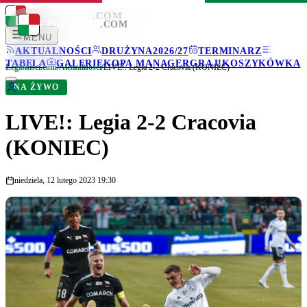
LEGIONISCI
.COM
LEGIONISCI
.COM
MENU
AKTUALNOŚCI
DRUŻYNA
2026/27
TERMINARZ
TABELA
GALERIE
KOPA MANAGER
GRAJ!
KOSZYKÓWKA
Legionisci.com
/
Aktualności
/
LIVE!: Legia 2-2 Cracovia (KONIEC)
NA ŻYWO
LIVE!: Legia 2-2 Cracovia
(KONIEC)
niedziela, 12 lutego 2023 19:30