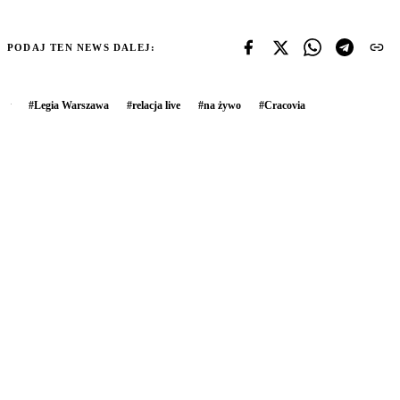
PODAJ TEN NEWS DALEJ:
#
Legia Warszawa
#
relacja live
#
na żywo
#
Cracovia