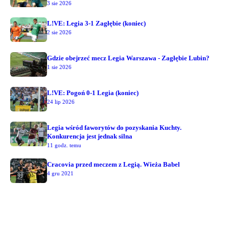
3 sie 2026
L!VE: Legia 3-1 Zagłębie (koniec)
2 sie 2026
Gdzie obejrzeć mecz Legia Warszawa - Zagłębie Lubin?
1 sie 2026
L!VE: Pogoń 0-1 Legia (koniec)
24 lip 2026
Legia wśród faworytów do pozyskania Kuchty.
Konkurencja jest jednak silna
11 godz. temu
Cracovia przed meczem z Legią. Wieża Babel
4 gru 2021