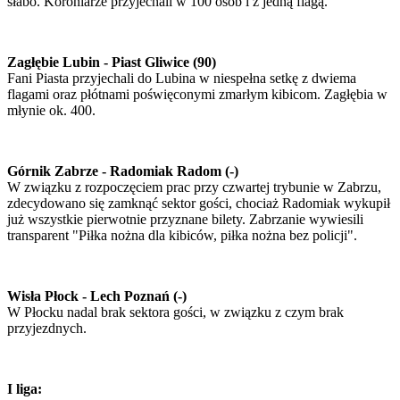
słabo. Koroniarze przyjechali w 100 osób i z jedną flagą.
Zagłębie Lubin - Piast Gliwice (90)
Fani Piasta przyjechali do Lubina w niespełna setkę z dwiema
flagami oraz płótnami poświęconymi zmarłym kibicom. Zagłębia w
młynie ok. 400.
Górnik Zabrze - Radomiak Radom (-)
W związku z rozpoczęciem prac przy czwartej trybunie w Zabrzu,
zdecydowano się zamknąć sektor gości, chociaż Radomiak wykupił
już wszystkie pierwotnie przyznane bilety. Zabrzanie wywiesili
transparent "Piłka nożna dla kibiców, piłka nożna bez policji".
Wisła Płock - Lech Poznań (-)
W Płocku nadal brak sektora gości, w związku z czym brak
przyjezdnych.
I liga: