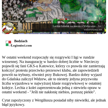
Lechia Gdańsk na meczu z Widzewem - fot.
widzewtomy.net
Bodziach
Legionisci.com
W ostatni weekend rozpoczęły się rozgrywki I ligi w rundzie
wiosennej. Na inaugurację w bardzo dobrej liczbie w Niecieczy
pojawili się fani GKS-u Katowice, którzy co prawda nie zamierzają
kończyć protestu przeciwko prezesowi klubu, ale zapowiedzieli
powrót na trybuny, również przy Bukowej. Bardzo dobry wyjazd
do Gdańska zaliczył Widzew, ale to niestety jedyna przyzwoita
liczba wyjazdowa w najwyższej klasie rozgrywkowej w ostatniej
kolejce. Lechia z kolei zaprezentowała jedną z niewielu opraw w
ostatni weekend - "Jeśli nie nakłonię niebios, poruszę piekło".
Cytat zapożyczony z Wergiliusza posiadał niby niewielki, ale jednak
błąd językowy.