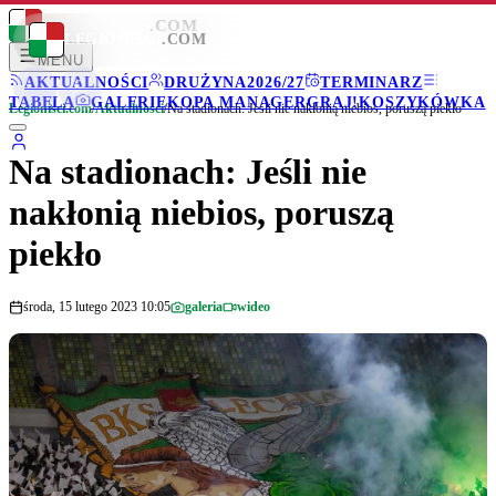
LEGIONISCI
.COM
LEGIONISCI
.COM
MENU
AKTUALNOŚCI
DRUŻYNA
2026/27
TERMINARZ
TABELA
GALERIE
KOPA MANAGER
GRAJ!
KOSZYKÓWKA
Legionisci.com
/
Aktualności
/
Na stadionach: Jeśli nie nakłonią niebios, poruszą piekło
Na stadionach: Jeśli nie
nakłonią niebios, poruszą
piekło
środa, 15 lutego 2023 10:05
galeria
wideo