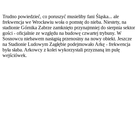
Trudno powiedzieć, co poruszyć musieliby fani Śląska... ale
frekwencja we Wrocławiu woła o pomstę do nieba. Niestety, na
stadionie Górnika Zabrze zamknięto przynajmniej do sierpnia sektor
gości - oficjalnie ze względu na budowę czwartej trybuny. W
Sosnowcu niebawem nastąpią przenosiny na nowy obiekt. Jeszcze
na Stadionie Ludowym Zagłębie podejmowało Arkę - frekwencja
była słaba. Arkowcy z kolei wykorzystali przyznaną im pulę
wejściówek.