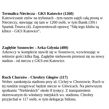
Termalica Nieciecza - GKS Katowice (1260)
Katowiczanie znów na trybunach - tym razem zajęli całą prostą w
Niecieczy, stawiając się tam w 1260 osób, w tym Banik (39) i
Spartak Trnava (4). Zaprezentowali oprawę "Siłą tego klubu są
kibice - GKS Katowice".
Zagłębie Sosnowiec - Arka Gdynia (400)
Arkowcy w komplecie stawili się w Sosnowcu, wywieszając w
sektorze gości kilka flag. Zagłębie niebawem przenosi się na nowy
stadion - od meczu z GKS-em Katowice.
Ruch Chorzów - Chrobry Głogów (117)
Wobec zamknięcia stadionu przy ul. Cichej w Chorzowie, Ruch w
tej rundzie rozgrywać będzie mecze w Gliwicach. Na pierwszym
spotkaniu "Niebieskich" około 8 tysięcy. Z transparentem
skierowanym do włodarzy miejskich ws. stadionu. Chrobry
przyjechał w 117 osób, w tym delegacja Stilonu.