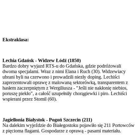
Ekstraklasa:
Lechia Gdańsk - Widzew Łódź (1850)
Bardzo dobry wyjazd RTS-u do Gdańska, gdzie podróżowali
dwoma specjalami. Wraz z nimi Elana i Ruch (30). Widzewiacy
ubrani byli na czerwono i prowadzili niezły doping. Lechiści
zaprezentowali oprawę z malowaną sektorówką, transparentem z
hasłem zaczerpniętym z Wergiliusza - "Jeśli nie nakłonię niebios,
poruszę piekło", a całość uzupełniły chorągiewki i piro. Lechiści
wspierani przez Stomil (60).
Jagiellonia Białystok - Pogoń Szczecin (211)
Na dalekim wyjeździe do Białegostoku pojawiło się 211 Portowców
z pięcioma flagami. Gospodarze z oprawą - pasami materiału.