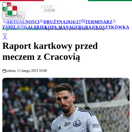
LEGIONISCI
.COM
LEGIONISCI
.COM
MENU
AKTUALNOŚCI
DRUŻYNA
2026/27
TERMINARZ
TABELA
GALERIE
KOPA MANAGER
GRAJ!
KOSZYKÓWKA
Legionisci.com
/
Aktualności
/
Raport kartkowy przed meczem z Cracovią
Raport kartkowy przed
meczem z Cracovią
sobota, 11 lutego 2023 10:00