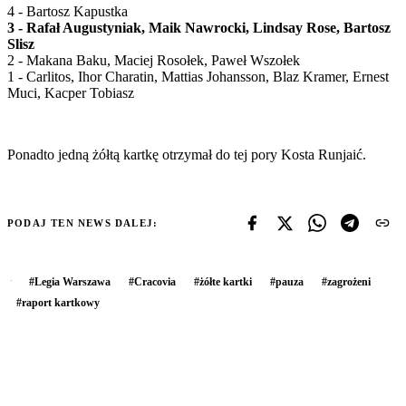
4 - Bartosz Kapustka
3 - Rafał Augustyniak, Maik Nawrocki, Lindsay Rose, Bartosz
Slisz
2 - Makana Baku, Maciej Rosołek, Paweł Wszołek
1 - Carlitos, Ihor Charatin, Mattias Johansson, Blaz Kramer, Ernest
Muci, Kacper Tobiasz
Ponadto jedną żółtą kartkę otrzymał do tej pory Kosta Runjaić.
PODAJ TEN NEWS DALEJ:
#
Legia Warszawa
#
Cracovia
#
żółte kartki
#
pauza
#
zagrożeni
#
raport kartkowy