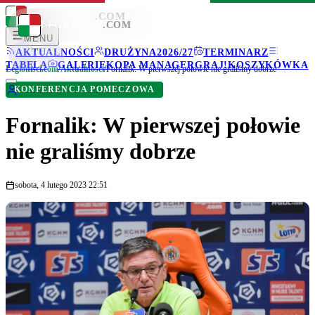
LEGIONISCI
.COM
LEGIONISCI
.COM
MENU
AKTUALNOŚCI
DRUŻYNA
2026/27
TERMINARZ
TABELA
GALERIE
KOPA MANAGER
GRAJ!
KOSZYKÓWKA
Legionisci.com
/
Aktualności
/
Fornalik: W pierwszej połowie nie graliśmy dobrze
KONFERENCJA POMECZOWA
Fornalik: W pierwszej połowie
nie graliśmy dobrze
sobota, 4 lutego 2023 22:51