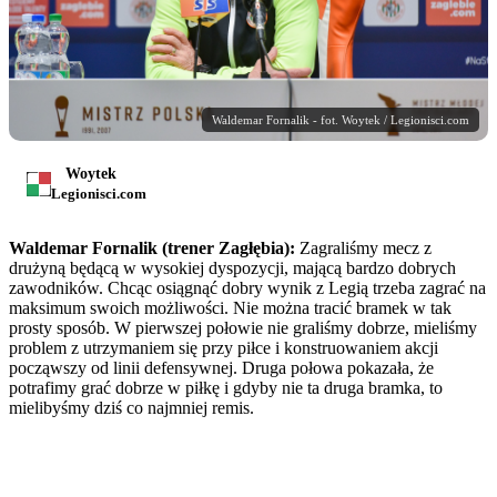
Waldemar Fornalik - fot. Woytek / Legionisci.com
Woytek
Legionisci.com
Waldemar Fornalik (trener Zagłębia):
Zagraliśmy mecz z
drużyną będącą w wysokiej dyspozycji, mającą bardzo dobrych
zawodników. Chcąc osiągnąć dobry wynik z Legią trzeba zagrać na
maksimum swoich możliwości. Nie można tracić bramek w tak
prosty sposób. W pierwszej połowie nie graliśmy dobrze, mieliśmy
problem z utrzymaniem się przy piłce i konstruowaniem akcji
począwszy od linii defensywnej. Druga połowa pokazała, że
potrafimy grać dobrze w piłkę i gdyby nie ta druga bramka, to
mielibyśmy dziś co najmniej remis.