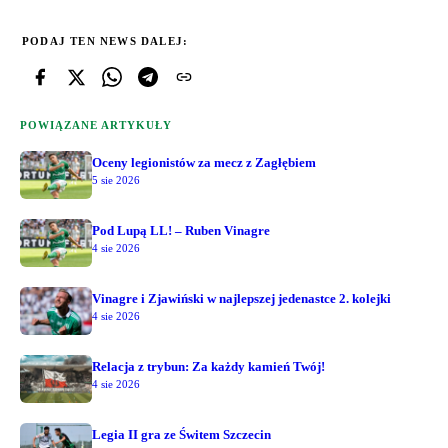
PODAJ TEN NEWS DALEJ:
POWIĄZANE ARTYKUŁY
Oceny legionistów za mecz z Zagłębiem
5 sie 2026
Pod Lupą LL! – Ruben Vinagre
4 sie 2026
Vinagre i Zjawiński w najlepszej jedenastce 2. kolejki
4 sie 2026
Relacja z trybun: Za każdy kamień Twój!
4 sie 2026
Legia II gra ze Świtem Szczecin