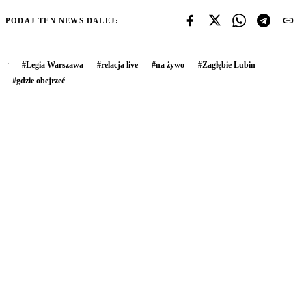
PODAJ TEN NEWS DALEJ:
#
Legia Warszawa
#
relacja live
#
na żywo
#
Zagłębie Lubin
#
gdzie obejrzeć