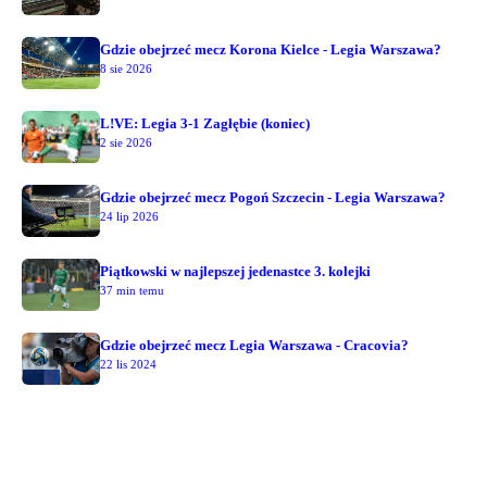
Gdzie obejrzeć mecz Korona Kielce - Legia Warszawa?
8 sie 2026
L!VE: Legia 3-1 Zagłębie (koniec)
2 sie 2026
Gdzie obejrzeć mecz Pogoń Szczecin - Legia Warszawa?
24 lip 2026
Piątkowski w najlepszej jedenastce 3. kolejki
37 min temu
Gdzie obejrzeć mecz Legia Warszawa - Cracovia?
22 lis 2024