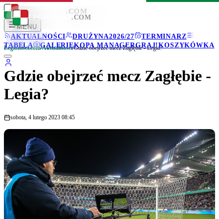
LEGIONISCI
.COM
LEGIONISCI
.COM
MENU
AKTUALNOŚCI
DRUŻYNA
2026/27
TERMINARZ
TABELA
GALERIE
KOPA MANAGER
GRAJ!
KOSZYKÓWKA
Legionisci.com
/
Aktualności
/
Gdzie obejrzeć mecz Zagłębie - Legia?
Gdzie obejrzeć mecz Zagłębie -
Legia?
sobota, 4 lutego 2023 08:45