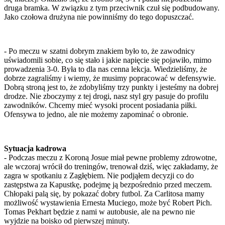
druga bramka. W związku z tym przeciwnik czuł się podbudowany.
Jako czołowa drużyna nie powinniśmy do tego dopuszczać.
- Po meczu w szatni dobrym znakiem było to, że zawodnicy
uświadomili sobie, co się stało i jakie napięcie się pojawiło, mimo
prowadzenia 3-0. Była to dla nas cenna lekcja. Wiedzieliśmy, że
dobrze zagraliśmy i wiemy, że musimy popracować w defensywie.
Dobrą stroną jest to, że zdobyliśmy trzy punkty i jesteśmy na dobrej
drodze. Nie zboczymy z tej drogi, nasz styl gry pasuje do profilu
zawodników. Chcemy mieć wysoki procent posiadania piłki.
Ofensywa to jedno, ale nie możemy zapominać o obronie.
Sytuacja kadrowa
- Podczas meczu z Koroną Josue miał pewne problemy zdrowotne,
ale wczoraj wrócił do treningów, trenował dziś, więc zakładamy, że
zagra w spotkaniu z Zagłębiem. Nie podjąłem decyzji co do
zastępstwa za Kapustkę, podejmę ją bezpośrednio przed meczem.
Chłopaki palą się, by pokazać dobry futbol. Za Carlitosa mamy
możliwość wystawienia Ernesta Muciego, może być Robert Pich.
Tomas Pekhart będzie z nami w autobusie, ale na pewno nie
wyjdzie na boisko od pierwszej minuty.