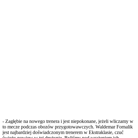
- Zagłębie na nowego trenera i jest niepokonane, jeżeli wliczamy w
to mecze podczas obozów przygotowawczych. Waldemar Fornalik
jest najbardziej doświadczonym trenerem w Ekstraklasie, czuć
świeży powiew w tej drużynie. Byliśmy pod wrażeniem ich