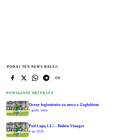
PODAJ TEN NEWS DALEJ:
POWIĄZANE ARTYKUŁY
Oceny legionistów za mecz z Zagłębiem
7 godz. temu
Pod Lupą LL! – Ruben Vinagre
4 sie 2026