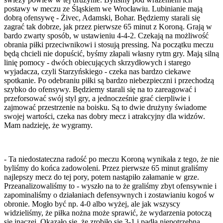
postawy w meczu ze Śląskiem we Wrocławiu. Lubinianie mają
dobrą ofensywę - Żivec, Adamski, Bohar. Będziemy starali się
zagrać tak dobrze, jak przez pierwsze 65 minut z Koroną. Grają w
bardo zwarty sposób, w ustawieniu 4-4-2. Czekają na możliwość
obrania piłki przeciwnikowi i stosują pressing. Na początku meczu
będą chcieli nie dopuścić, byśmy złapali własny rytm gry. Mają silną
linię pomocy - dwóch obiecujących skrzydłowych i starego
wyjadacza, czyli Starzyńskiego - czeka nas bardzo ciekawe
spotkanie. Po odebraniu piłki są bardzo niebezpieczni i przechodzą
szybko do ofensywy. Będziemy starali się na to zareagować i
przeforsować swój styl gry, a jednocześnie grać cierpliwie i
zajmować przestrzenie na boisku. Są to dwie drużyny świadome
swojej wartości, czeka nas dobry mecz i atrakcyjny dla widzów.
Mam nadzieję, że wygramy.
- Ta niedostateczna radość po meczu Koroną wynikała z tego, że nie
byliśmy do końca zadowoleni. Przez pierwsze 65 minut graliśmy
najlepszy mecz do tej pory, potem nastąpiło załamanie w grze.
Przeanalizowaliśmy to - wyszło na to że graliśmy zbyt ofensywnie i
zapominaliśmy o działaniach defensywnych i zostawianiu kogoś w
obronie. Mogło być np. 4-0 albo wyżej, ale jak wszyscy
widzieliśmy, że piłka nożna może sprawić, że wydarzenia potoczą
się inaczej. Okazało się, że zrobiło się 3-1 i padła niepotrzebna