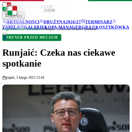
LEGIONISCI
.COM
LEGIONISCI
.COM
MENU
AKTUALNOŚCI
DRUŻYNA
2026/27
TERMINARZ
TABELA
GALERIE
KOPA MANAGER
GRAJ!
KOSZYKÓWKA
Legionisci.com
/
Aktualności
/
Runjaić: Czeka nas ciekawe spotkanie
TRENER PRZED MECZEM
Runjaić: Czeka nas ciekawe
spotkanie
piątek, 3 lutego 2023 13:44