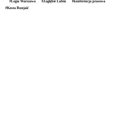
#
Legia Warszawa
#
Zagłębie Lubin
#
konferencja prasowa
#
Kosta Runjaić