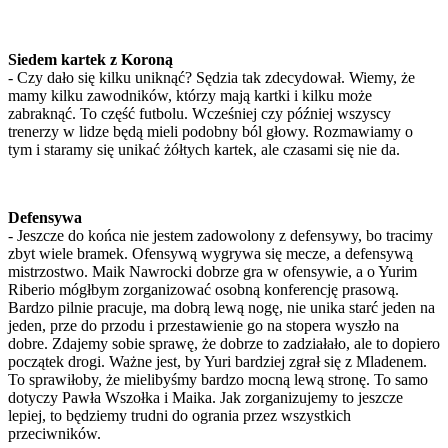
Siedem kartek z Koroną
- Czy dało się kilku uniknąć? Sędzia tak zdecydował. Wiemy, że
mamy kilku zawodników, którzy mają kartki i kilku może
zabraknąć. To część futbolu. Wcześniej czy później wszyscy
trenerzy w lidze będą mieli podobny ból głowy. Rozmawiamy o
tym i staramy się unikać żółtych kartek, ale czasami się nie da.
Defensywa
- Jeszcze do końca nie jestem zadowolony z defensywy, bo tracimy
zbyt wiele bramek. Ofensywą wygrywa się mecze, a defensywą
mistrzostwo. Maik Nawrocki dobrze gra w ofensywie, a o Yurim
Riberio mógłbym zorganizować osobną konferencję prasową.
Bardzo pilnie pracuje, ma dobrą lewą nogę, nie unika starć jeden na
jeden, prze do przodu i przestawienie go na stopera wyszło na
dobre. Zdajemy sobie sprawę, że dobrze to zadziałało, ale to dopiero
początek drogi. Ważne jest, by Yuri bardziej zgrał się z Mladenem.
To sprawiłoby, że mielibyśmy bardzo mocną lewą stronę. To samo
dotyczy Pawła Wszołka i Maika. Jak zorganizujemy to jeszcze
lepiej, to będziemy trudni do ogrania przez wszystkich
przeciwników.