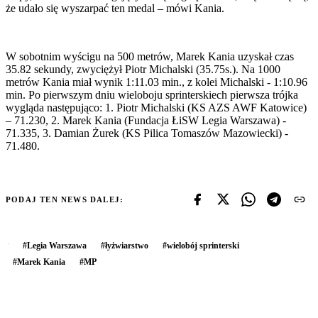
że udało się wyszarpać ten medal – mówi Kania.
W sobotnim wyścigu na 500 metrów, Marek Kania uzyskał czas
35.82 sekundy, zwyciężył Piotr Michalski (35.75s.). Na 1000
metrów Kania miał wynik 1:11.03 min., z kolei Michalski - 1:10.96
min. Po pierwszym dniu wieloboju sprinterskiech pierwsza trójka
wygląda następująco: 1. Piotr Michalski (KS AZS AWF Katowice)
– 71.230, 2. Marek Kania (Fundacja ŁiSW Legia Warszawa) -
71.335, 3. Damian Żurek (KS Pilica Tomaszów Mazowiecki) -
71.480.
PODAJ TEN NEWS DALEJ:
#
Legia Warszawa
#
łyżwiarstwo
#
wielobój sprinterski
#
Marek Kania
#
MP