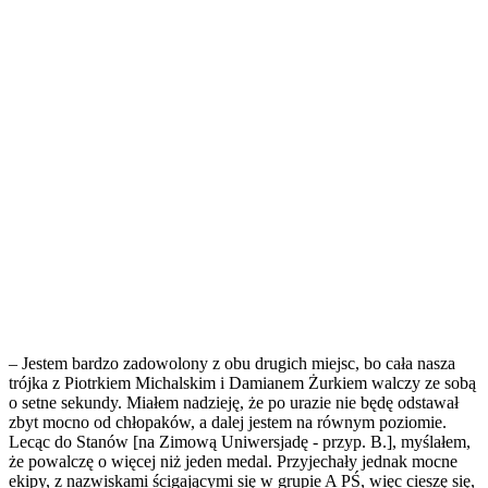
– Jestem bardzo zadowolony z obu drugich miejsc, bo cała nasza
trójka z Piotrkiem Michalskim i Damianem Żurkiem walczy ze sobą
o setne sekundy. Miałem nadzieję, że po urazie nie będę odstawał
zbyt mocno od chłopaków, a dalej jestem na równym poziomie.
Lecąc do Stanów [na Zimową Uniwersjadę - przyp. B.], myślałem,
że powalczę o więcej niż jeden medal. Przyjechały jednak mocne
ekipy, z nazwiskami ścigającymi się w grupie A PŚ, więc cieszę się,