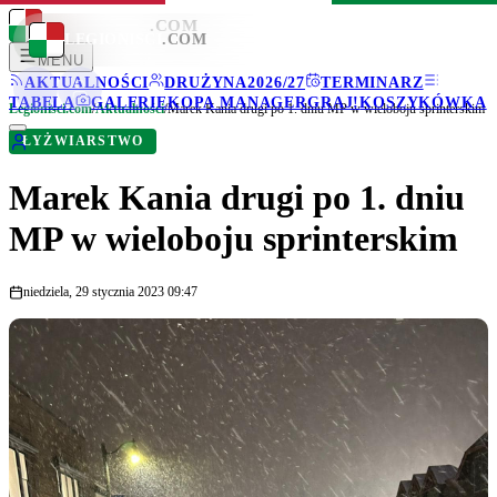
LEGIONISCI
.COM
LEGIONISCI
.COM
MENU
AKTUALNOŚCI
DRUŻYNA
2026/27
TERMINARZ
TABELA
GALERIE
KOPA MANAGER
GRAJ!
KOSZYKÓWKA
Legionisci.com
/
Aktualności
/
Marek Kania drugi po 1. dniu MP w wieloboju sprinterskim
ŁYŻWIARSTWO
Marek Kania drugi po 1. dniu
MP w wieloboju sprinterskim
niedziela, 29 stycznia 2023 09:47