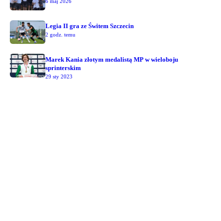
6 maj 2026
Legia II gra ze Świtem Szczecin
2 godz. temu
Marek Kania złotym medalistą MP w wieloboju
sprinterskim
29 sty 2023