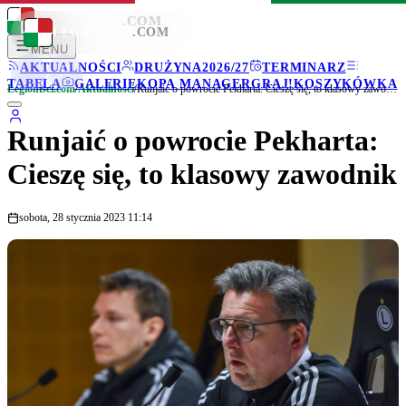
LEGIONISCI
.COM
LEGIONISCI
.COM
MENU
AKTUALNOŚCI
DRUŻYNA
2026/27
TERMINARZ
TABELA
GALERIE
KOPA MANAGER
GRAJ!
KOSZYKÓWKA
Legionisci.com
/
Aktualności
/
Runjaić o powrocie Pekharta: Cieszę się, to klasowy zawodnik
Runjaić o powrocie Pekharta:
Cieszę się, to klasowy zawodnik
sobota, 28 stycznia 2023 11:14