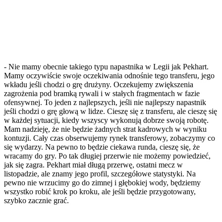
- Nie mamy obecnie takiego typu napastnika w Legii jak Pekhart.
Mamy oczywiście swoje oczekiwania odnośnie tego transferu, jego
wkładu jeśli chodzi o grę drużyny. Oczekujemy zwiększenia
zagrożenia pod bramką rywali i w stałych fragmentach w fazie
ofensywnej. To jeden z najlepszych, jeśli nie najlepszy napastnik
jeśli chodzi o grę głową w lidze. Cieszę się z transferu, ale cieszę się
w każdej sytuacji, kiedy wszyscy wykonują dobrze swoją robotę.
Mam nadzieję, że nie będzie żadnych strat kadrowych w wyniku
kontuzji. Cały czas obserwujemy rynek transferowy, zobaczymy co
się wydarzy. Na pewno to będzie ciekawa runda, cieszę się, że
wracamy do gry. Po tak długiej przerwie nie możemy powiedzieć,
jak się zagra. Pekhart miał długą przerwę, ostatni mecz w
listopadzie, ale znamy jego profil, szczegółowe statystyki. Na
pewno nie wrzucimy go do zimnej i głębokiej wody, będziemy
wszystko robić krok po kroku, ale jeśli będzie przygotowany,
szybko zacznie grać.