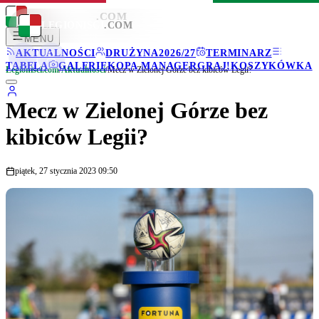
LEGIONISCI
.COM
LEGIONISCI
.COM
MENU
AKTUALNOŚCI
DRUŻYNA
2026/27
TERMINARZ
TABELA
GALERIE
KOPA MANAGER
GRAJ!
KOSZYKÓWKA
Legionisci.com
/
Aktualności
/
Mecz w Zielonej Górze bez kibiców Legii?
Mecz w Zielonej Górze bez
kibiców Legii?
piątek, 27 stycznia 2023 09:50