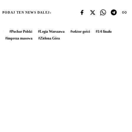
PODAJ TEN NEWS DALEJ:
#
Puchar Polski
#
Legia Warszawa
#
sektor gości
#
1/4 finału
#
impreza masowa
#
Zielona Góra