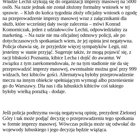
Władze Lechii szykują się do organizacji imprezy masowej na 5000
osób. Na razie jednak nie został złożony formalny wniosek w tej
sprawie. – Klub do końca tygodnia złoży oficjalny wniosek o zgodę
na przeprowadzenie imprezy masowej wraz z załącznikami dla
służb, które wcześniej dały swoje zalecenia – mówi Konrad
Komorniczak, jeden z udziałowców Lechii, odpowiedzialny za
marketing. – Na razie nie ma oficjalnej odmowy policji, ale po
dotychczasowych spotkaniach wiem, że jej opinia jest negatywna.
Policja obawia się, że przyjedzie więcej sympatyków Legii, niż
jesteśmy w stanie przyjąć. Sugeruje także, że mogą pojawić się, z
racji bliskości Poznania, kibice Lecha i dojść do awantur. W
związku z tym zarekomendowała, że na tym stadionie nie da się
przeprowadzić imprezy masowej, ewentualnie można grać przy 999
widzach, bez kibiców gości. Alternatywą byłoby przeprowadzenie
meczu na innym obiekcie spełniającym wymogi albo przeniesienie
go do Warszawy. Dla nas i dla lubuskich kibiców coś takiego
byłoby wielką porażką - dodaje.
Jeśli policja podtrzyma swoją negatywną opinię, prezydent Zielonej
Góry i tak może podjąć decyzję o przeprowadzeniu tego spotkania
w formie imprezy masowej. Wówczas policja może się odwołać do
wojewody lubuskiego i jego decyzja będzie wiążąca.