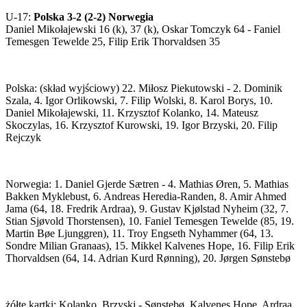
U-17:
Polska 3-2 (2-2) Norwegia
Daniel Mikołajewski 16 (k), 37 (k), Oskar Tomczyk 64 - Faniel
Temesgen Tewelde 25, Filip Erik Thorvaldsen 35
Polska: (skład wyjściowy) 22. Miłosz Piekutowski - 2. Dominik
Szala, 4. Igor Orlikowski, 7. Filip Wolski, 8. Karol Borys, 10.
Daniel Mikołajewski, 11. Krzysztof Kolanko, 14. Mateusz
Skoczylas, 16. Krzysztof Kurowski, 19. Igor Brzyski, 20. Filip
Rejczyk
Norwegia: 1. Daniel Gjerde Sætren - 4. Mathias Øren, 5. Mathias
Bakken Myklebust, 6. Andreas Heredia-Randen, 8. Amir Ahmed
Jama (64, 18. Fredrik Ardraa), 9. Gustav Kjølstad Nyheim (32, 7.
Stian Sjøvold Thorstensen), 10. Faniel Temesgen Tewelde (85, 19.
Martin Bøe Ljunggren), 11. Troy Engseth Nyhammer (64, 13.
Sondre Milian Granaas), 15. Mikkel Kalvenes Hope, 16. Filip Erik
Thorvaldsen (64, 14. Adrian Kurd Rønning), 20. Jørgen Sønstebø
żółte kartki: Kolanko, Brzyski - Sønstebø, Kalvenes Hope, Ardraa