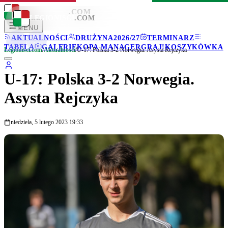
LEGIONISCI
.COM
LEGIONISCI
.COM
MENU
AKTUALNOŚCI
DRUŻYNA
2026/27
TERMINARZ
TABELA
GALERIE
KOPA MANAGER
GRAJ!
KOSZYKÓWKA
Legionisci.com
/
Aktualności
/
U-17: Polska 3-2 Norwegia. Asysta Rejczyka
U-17: Polska 3-2 Norwegia.
Asysta Rejczyka
niedziela, 5 lutego 2023 19:33