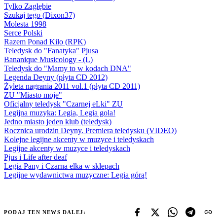
Tylko Zagłębie
Szukaj tego (Dixon37)
Molesta 1998
Serce Polski
Razem Ponad Kilo (RPK)
Teledysk do "Fanatyka" Pjusa
Bananique Musicology - (L)
Teledysk do "Mamy to w kodach DNA"
Legenda Deyny (płyta CD 2012)
Żyleta nagrania 2011 vol.1 (płyta CD 2011)
ZU "Miasto moje"
Oficjalny teledysk "Czarnej eLki" ZU
Legijna muzyka: Legia, Legia gola!
Jedno miasto jeden klub (teledysk)
Rocznica urodzin Deyny. Premiera teledysku (VIDEO)
Kolejne legijne akcenty w muzyce i teledyskach
Legijne akcenty w muzyce i teledyskach
Pjus i Life after deaf
Legia Pany i Czarna elka w sklepach
Legijne wydawnictwa muzyczne: Legia górą!
PODAJ TEN NEWS DALEJ: