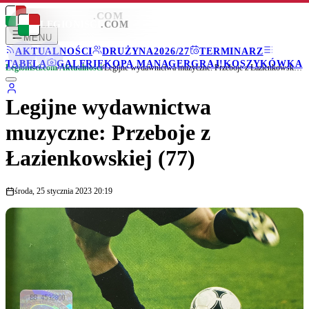
LEGIONISCI
.COM
LEGIONISCI
.COM
MENU
AKTUALNOŚCI
DRUŻYNA
2026/27
TERMINARZ
TABELA
GALERIE
KOPA MANAGER
GRAJ!
KOSZYKÓWKA
Legionisci.com
/
Aktualności
/
Legijne wydawnictwa muzyczne: Przeboje z Łazienkowskiej (77)
Legijne wydawnictwa
muzyczne: Przeboje z
Łazienkowskiej (77)
środa, 25 stycznia 2023 20:19