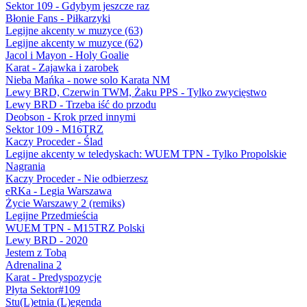
Sektor 109 - Gdybym jeszcze raz
Błonie Fans - Piłkarzyki
Legijne akcenty w muzyce (63)
Legijne akcenty w muzyce (62)
Jacol i Mayon - Holy Goalie
Karat - Zajawka i zarobek
Nieba Mańka - nowe solo Karata NM
Lewy BRD, Czerwin TWM, Żaku PPS - Tylko zwycięstwo
Lewy BRD - Trzeba iść do przodu
Deobson - Krok przed innymi
Sektor 109 - M16TRZ
Kaczy Proceder - Ślad
Legijne akcenty w teledyskach: WUEM TPN - Tylko Propolskie
Nagrania
Kaczy Proceder - Nie odbierzesz
eRKa - Legia Warszawa
Życie Warszawy 2 (remiks)
Legijne Przedmieścia
WUEM TPN - M15TRZ Polski
Lewy BRD - 2020
Jestem z Tobą
Adrenalina 2
Karat - Predyspozycje
Płyta Sektor#109
Stu(L)etnia (L)egenda