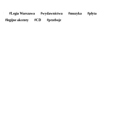
#
Legia Warszawa
#
wydawnictwa
#
muzyka
#
płyta
#
legijne akcenty
#
CD
#
przeboje