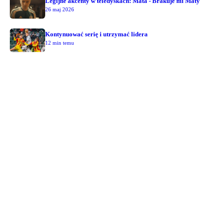
Legijne akcenty w teledyskach: Mata - Brakuje mi Maty
26 maj 2026
Kontynuować serię i utrzymać lidera
12 min temu