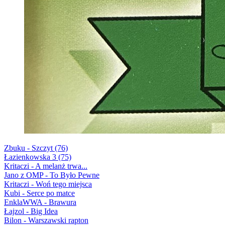
Zbuku - Szczyt (76)
Łazienkowska 3 (75)
Kritaczi - A melanż trwa...
Jano z OMP - To Było Pewne
Kritaczi - Woń tego miejsca
Kubi - Serce po matce
EnklaWWA - Brawura
Łajzol - Big Idea
Bilon - Warszawski rapton