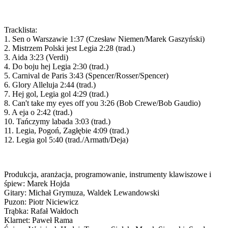
Tracklista:
1. Sen o Warszawie 1:37 (Czesław Niemen/Marek Gaszyński)
2. Mistrzem Polski jest Legia 2:28 (trad.)
3. Aida 3:23 (Verdi)
4. Do boju hej Legia 2:30 (trad.)
5. Carnival de Paris 3:43 (Spencer/Rosser/Spencer)
6. Glory Alleluja 2:44 (trad.)
7. Hej gol, Legia gol 4:29 (trad.)
8. Can't take my eyes off you 3:26 (Bob Crewe/Bob Gaudio)
9. A eja o 2:42 (trad.)
10. Tańczymy labada 3:03 (trad.)
11. Legia, Pogoń, Zagłębie 4:09 (trad.)
12. Legia gol 5:40 (trad./Armath/Deja)
Produkcja, aranżacja, programowanie, instrumenty klawiszowe i
śpiew: Marek Hojda
Gitary: Michał Grymuza, Waldek Lewandowski
Puzon: Piotr Niciewicz
Trąbka: Rafał Wałdoch
Klarnet: Paweł Rama