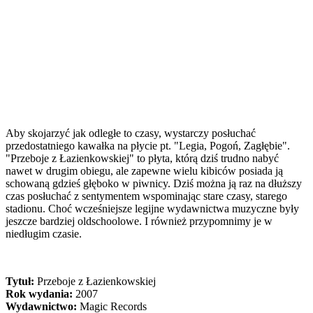
Aby skojarzyć jak odległe to czasy, wystarczy posłuchać
przedostatniego kawałka na płycie pt. "Legia, Pogoń, Zagłębie".
"Przeboje z Łazienkowskiej" to płyta, którą dziś trudno nabyć
nawet w drugim obiegu, ale zapewne wielu kibiców posiada ją
schowaną gdzieś głęboko w piwnicy. Dziś można ją raz na dłuższy
czas posłuchać z sentymentem wspominając stare czasy, starego
stadionu. Choć wcześniejsze legijne wydawnictwa muzyczne były
jeszcze bardziej oldschoolowe. I również przypomnimy je w
niedługim czasie.
Tytuł:
Przeboje z Łazienkowskiej
Rok wydania:
2007
Wydawnictwo:
Magic Records