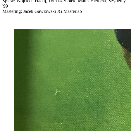
Śpiew: Wojciech Hadaj, Tomasz Siołek, Marek Sierocki, Szydercy
'99
Mastering: Jacek Gawłowski JG Masrerlab