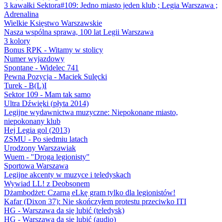
3 kawałki Sektora#109: Jedno miasto jeden klub ; Legia Warszawa ;
Adrenalina
Wielkie Księstwo Warszawskie
Nasza wspólna sprawa, 100 lat Legii Warszawa
3 kolory
Bonus RPK - Witamy w stolicy
Numer wyjazdowy
Spontane - Widelec 741
Pewna Pozycja - Maciek Sulęcki
Turek - B(L)I
Sektor 109 - Mam tak samo
Ultra Dźwięki (płyta 2014)
Legijne wydawnictwa muzyczne: Niepokonane miasto,
niepokonany klub
Hej Legia gol (2013)
ZSMU - Po siedmiu latach
Urodzony Warszawiak
Wuem - "Droga legionisty"
Sportowa Warszawa
Legijne akcenty w muzyce i teledyskach
Wywiad LL! z Deobsonem
Dżambodżet: Czarną eLkę gram tylko dla legionistów!
Kafar (Dixon 37): Nie skończyłem protestu przeciwko ITI
HG - Warszawa da się lubić (teledysk)
HG - Warszawa da się lubić (audio)