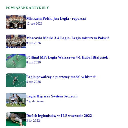
POWIĄZANE ARTYKUŁY
Mistrzem Polski jest Legia - reportaż
12 cze 2026
Marcovia Marki 3-4 Legia. Legia mistrzem Polski!
9 cze 2026
Półfinał MP: Legia Warszawa 4-1 Hubal Białystok
8 cze 2026
Legia powalczy o pierwszy medal w historii
5 cze 2026
Legia II gra ze Świtem Szczecin
2 godz. temu
Dwóch legionistów w 1LS w sezonie 2022
3 lut 2022