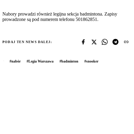
Nabory prowadzi również legijna sekcja badmintona. Zapisy
prowadzone są pod numerem telefonu 501862851.
PODAJ TEN NEWS DALEJ:
#
nabór
#
Legia Warszawa
#
badminton
#
snooker