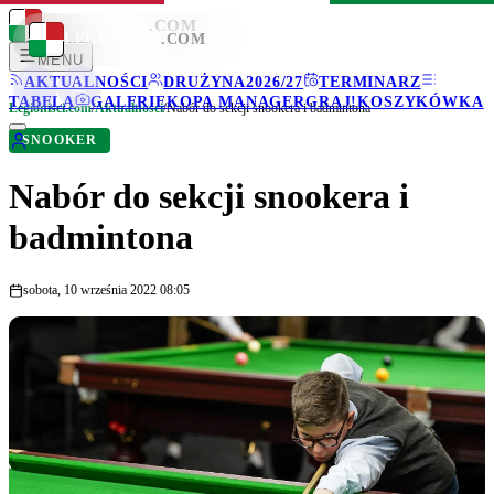
LEGIONISCI
.COM
LEGIONISCI
.COM
MENU
AKTUALNOŚCI
DRUŻYNA
2026/27
TERMINARZ
TABELA
GALERIE
KOPA MANAGER
GRAJ!
KOSZYKÓWKA
Legionisci.com
/
Aktualności
/
Nabór do sekcji snookera i badmintona
SNOOKER
Nabór do sekcji snookera i
badmintona
sobota, 10 września 2022 08:05