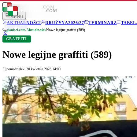
LEGIONISCI
.COM
LEGIONISCI
.COM
MENU
AKTUALNOŚCI
DRUŻYNA
2026/27
TERMINARZ
TABEL
Legionisci.com
/
Aktualności
/
Nowe legijne graffiti (589)
GRAFFITI
Nowe legijne graffiti (589)
poniedziałek, 20 kwietnia 2026 14:00