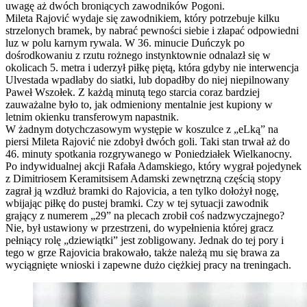
uwagę aż dwóch broniących zawodników Pogoni.
Mileta Rajović wydaje się zawodnikiem, który potrzebuje kilku
strzelonych bramek, by nabrać pewności siebie i złapać odpowiedni
luz w polu karnym rywala. W 36. minucie Duńczyk po
dośrodkowaniu z rzutu rożnego instynktownie odnalazł się w
okolicach 5. metra i uderzył piłkę piętą, która gdyby nie interwencja
Ulvestada wpadłaby do siatki, lub dopadłby do niej niepilnowany
Paweł Wszołek. Z każdą minutą tego starcia coraz bardziej
zauważalne było to, jak odmieniony mentalnie jest kupiony w
letnim okienku transferowym napastnik.
W żadnym dotychczasowym występie w koszulce z „eLką” na
piersi Mileta Rajović nie zdobył dwóch goli. Taki stan trwał aż do
46. minuty spotkania rozgrywanego w Poniedziałek Wielkanocny.
Po indywidualnej akcji Rafała Adamskiego, który wygrał pojedynek
z Dimitriosem Keramitsisem Adamski zewnętrzną częścią stopy
zagrał ją wzdłuż bramki do Rajovicia, a ten tylko dołożył nogę,
wbijając piłkę do pustej bramki. Czy w tej sytuacji zawodnik
grający z numerem „29” na plecach zrobił coś nadzwyczajnego?
Nie, był ustawiony w przestrzeni, do wypełnienia której gracz
pełniący rolę „dziewiątki” jest zobligowany. Jednak do tej pory i
tego w grze Rajovicia brakowało, także należą mu się brawa za
wyciągnięte wnioski i zapewne dużo ciężkiej pracy na treningach.