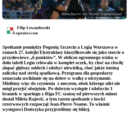
Mileta Rajović | fot. Woytek / Legionisci.com
Filip Lewandowski
Legionisci.com
Spotkanie pomiędzy Pogonią Szczecin a Legią Warszawa w
ramach 27. kolejki Ekstraklasy klasyfikowało się jako starcie o
przysłowiowe „6 punktów”. W obliczu ogromnego ścisku w
dołu tabeli Legia celowała w komplet oczek, by choć na chwilę
złapać głębszy oddech i zdobyć niewielką, choć jakże istotną
zaliczkę nad strefą spadkową. Przegrana dla gospodarzy
oznaczała uwikłanie się na dobre w walkę o utrzymanie.
Mieliśmy więc do czynienia z meczem, obok którego nikt nie
mógł przejść obojętnie. Po dobrym występie i zdobyciu 3
bramek w sparingu z Riga FC szansę od pierwszych minut
dostał Mileta Rajović, a tym razem spotkanie z ławki
rezerwowych rozpoczął Jean-Pierre Nsame. To właśnie
występowi Duńczyka przyjrzeliśmy się bliżej.