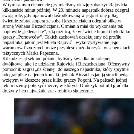
W tym samym elemencie gry mieliśmy okazję zobaczyć Rajovicia
kilkanaście minut później. W 20. minucie napastnik dobrze odegrał
swoją rolę, gdy opanował dośrodkowaną w jego stronę piłkę,
świetnie zabrał stopera ze sobą i jeszcze ciałem odegrał piłkę w
stronę Wahana Biczachczjana. Ormianin miał do wykonania tak
naprawdę „jedenastkę”, z tą różnicą, że w świetle bramki było kilku
graczy „Portowców”. Takich zachowań oczekujemy od profilu
napastnika, jakim jest Mileta Rajović - wykorzystywanie jego
warunków fizycznych może przynieść dużo korzyści w schematach
taktycznych Marka Papszuna.
Kilkadziesiąt sekund później byliśmy świadkami kolejnej
dwójkowej akcji z udziałem Rajovicia i Biczachczjana. Ofensywny
pomocnik zagrał „na ścianę” do naszego napastnika, który sprytnie
odegrał piłkę na jeden kontakt, jednak Biczachczjan ją stracił będąc
wziętym w kleszcze przez kilku graczy Pogoni. Na palcach jednej
ręki możemy policzyć mecze, w których Duńczyk potrafił grać dla
drużyny i co najważniejsze - robić to skutecznie.