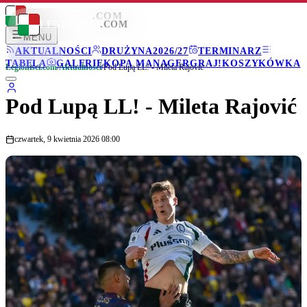
LEGIONISCI
.COM
LEGIONISCI
.COM
MENU
AKTUALNOŚCI
DRUŻYNA
2026/27
TERMINARZ
TABELA
GALERIE
KOPA MANAGER
GRAJ!
KOSZYKÓWKA
Legionisci.com
/
Aktualności
/
Pod Lupą LL! - Mileta Rajović
Pod Lupą LL! - Mileta Rajović
czwartek, 9 kwietnia 2026 08:00