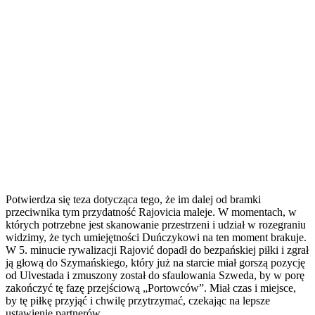
Potwierdza się teza dotycząca tego, że im dalej od bramki
przeciwnika tym przydatność Rajovicia maleje. W momentach, w
których potrzebne jest skanowanie przestrzeni i udział w rozegraniu
widzimy, że tych umiejętności Duńczykowi na ten moment brakuje.
W 5. minucie rywalizacji Rajović dopadł do bezpańskiej piłki i zgrał
ją głową do Szymańskiego, który już na starcie miał gorszą pozycję
od Ulvestada i zmuszony został do sfaulowania Szweda, by w porę
zakończyć tę fazę przejściową „Portowców”. Miał czas i miejsce,
by tę piłkę przyjąć i chwilę przytrzymać, czekając na lepsze
ustawienie partnerów.