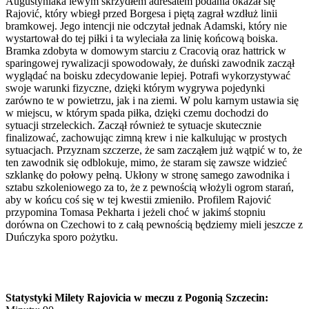
Augustyniaka lewym skrzydłem adresatem podania okazał się
Rajović, który wbiegł przed Borgesa i piętą zagrał wzdłuż linii
bramkowej. Jego intencji nie odczytał jednak Adamski, który nie
wystartował do tej piłki i ta wyleciała za linię końcową boiska.
Bramka zdobyta w domowym starciu z Cracovią oraz hattrick w
sparingowej rywalizacji spowodowały, że duński zawodnik zaczął
wyglądać na boisku zdecydowanie lepiej. Potrafi wykorzystywać
swoje warunki fizyczne, dzięki którym wygrywa pojedynki
zarówno te w powietrzu, jak i na ziemi. W polu karnym ustawia się
w miejscu, w którym spada piłka, dzięki czemu dochodzi do
sytuacji strzeleckich. Zaczął również te sytuacje skutecznie
finalizować, zachowując zimną krew i nie kalkulując w prostych
sytuacjach. Przyznam szczerze, że sam zacząłem już wątpić w to, że
ten zawodnik się odblokuje, mimo, że staram się zawsze widzieć
szklankę do połowy pełną. Ukłony w stronę samego zawodnika i
sztabu szkoleniowego za to, że z pewnością włożyli ogrom starań,
aby w końcu coś się w tej kwestii zmieniło. Profilem Rajović
przypomina Tomasa Pekharta i jeżeli choć w jakimś stopniu
dorówna on Czechowi to z całą pewnością będziemy mieli jeszcze z
Duńczyka sporo pożytku.
Statystyki Milety Rajovicia w meczu z Pogonią Szczecin: