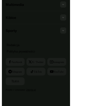
Multimedia
Kibice
Sporty
Redakcja
Polityka prywatności
Facebook
X / Twitter
Instagram
Telegram
TikTok
YouTube
RSS
Projekt i wykonanie:
24style.pl