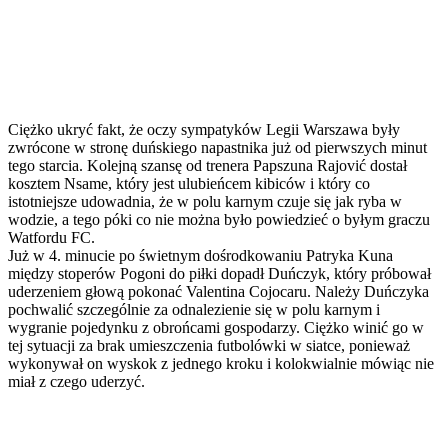
Ciężko ukryć fakt, że oczy sympatyków Legii Warszawa były
zwrócone w stronę duńskiego napastnika już od pierwszych minut
tego starcia. Kolejną szansę od trenera Papszuna Rajović dostał
kosztem Nsame, który jest ulubieńcem kibiców i który co
istotniejsze udowadnia, że w polu karnym czuje się jak ryba w
wodzie, a tego póki co nie można było powiedzieć o byłym graczu
Watfordu FC.
Już w 4. minucie po świetnym dośrodkowaniu Patryka Kuna
między stoperów Pogoni do piłki dopadł Duńczyk, który próbował
uderzeniem głową pokonać Valentina Cojocaru. Należy Duńczyka
pochwalić szczególnie za odnalezienie się w polu karnym i
wygranie pojedynku z obrońcami gospodarzy. Ciężko winić go w
tej sytuacji za brak umieszczenia futbolówki w siatce, ponieważ
wykonywał on wyskok z jednego kroku i kolokwialnie mówiąc nie
miał z czego uderzyć.