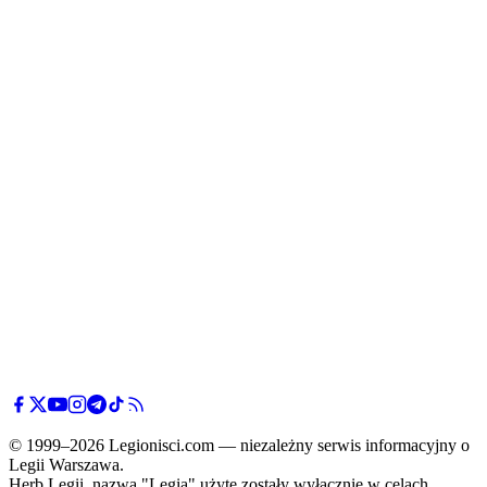
© 1999–2026 Legionisci.com — niezależny serwis informacyjny o
Legii Warszawa.
Herb Legii, nazwa "Legia" użyte zostały wyłącznie w celach