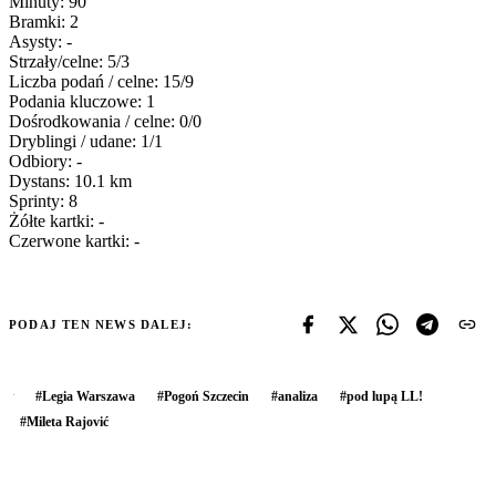
Minuty: 90
Bramki: 2
Asysty: -
Strzały/celne: 5/3
Liczba podań / celne: 15/9
Podania kluczowe: 1
Dośrodkowania / celne: 0/0
Dryblingi / udane: 1/1
Odbiory: -
Dystans: 10.1 km
Sprinty: 8
Żółte kartki: -
Czerwone kartki: -
PODAJ TEN NEWS DALEJ:
#
Legia Warszawa
#
Pogoń Szczecin
#
analiza
#
pod lupą LL!
#
Mileta Rajović