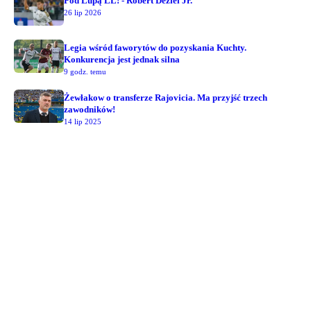
Pod Lupą LL! - Robert Deziel Jr.
26 lip 2026
Legia wśród faworytów do pozyskania Kuchty.
Konkurencja jest jednak silna
9 godz. temu
Żewłakow o transferze Rajovicia. Ma przyjść trzech
zawodników!
14 lip 2025